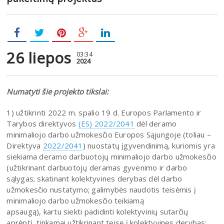
26 liepos
03:34
2024
Numatyti šie projekto tikslai:
1) užtikrinti 2022 m. spalio 19 d. Europos Parlamento ir
Tarybos direktyvos
(ES) 2022/2041
dėl deramo
minimaliojo darbo užmokesčio Europos Sąjungoje (toliau –
Direktyva
2022/2041
) nuostatų įgyvendinimą, kuriomis yra
siekiama deramo darbuotojų minimaliojo darbo užmokesčio
(užtikrinant darbuotojų deramas gyvenimo ir darbo
sąlygas; skatinant kolektyvines derybas dėl darbo
užmokesčio nustatymo; galimybės naudotis teisėmis į
minimaliojo darbo užmokesčio teikiamą
apsaugą), kartu siekti padidinti kolektyvinių sutarčių
aprėptį, tinkamai užtikrinant teisę į kolektyvines derybas;