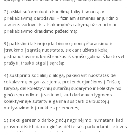
2) aiškiai suformuluoti draudimą taikyti smurtą ar
priekabiavimą darbdaviui – fiziniam asmeniui ar juridinio
asmens vadovui ir atsakomybės taikymą už smurto ar
priekabiavimo draudimo pažeidimą;
3) patikslinti laikinojo įdarbinimo įmonių išbraukimo ir
įtraukimo į sąrašą nuostatas, siekiant užkirsti kelią
piktnaudžiavimui, kai išbraukus iš sąrašo galima iš karto vėl
prašyti įtraukti atgal į sąrašą;
4) sustiprinti socialinį dialogą, pakeičiant nuostatas dėl
reikalavimų organizacijoms, pretenduojančioms į Trišalę
tarybą, dėl kolektyvinių sutarčių sudarymo ir kolektyvinio
ginčo sprendimo, įtvirtinant, kad darbdavio lygmens
kolektyvinėje sutartyje galima susitarti darbuotojų
motyvavimo ir įtraukties priemones;
5) siekti geresnio darbo ginčų nagrinėjimo, numatant, kad
prašymai ištirti darbo ginčus dėl teisės paduodami Lietuvos