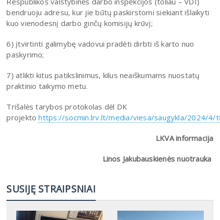
Respublikos valstybinės darbo inspekcijos (toliau – VDI)
bendruoju adresu, kur jie būtų paskirstomi siekiant išlaikyti
kuo vienodesnį darbo ginčų komisijų krūvį;
6) įtvirtinti galimybę vadovui pradėti dirbti iš karto nuo
paskyrimo;
7) atlikti kitus patikslinimus, kilus neaiškumams nuostatų
praktinio taikymo metu.
Trišalės tarybos protokolas dėl DK
projekto
https://socmin.lrv.lt/media/viesa/saugykla/2024/4
LKVA informacija
Linos Jakubauskienės nuotrauka
SUSIJĘ STRAIPSNIAI