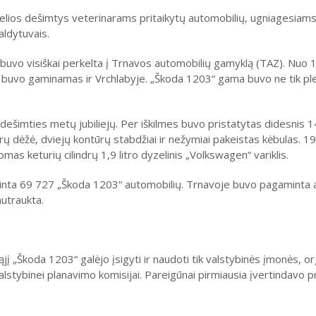
 kelios dešimtys veterinarams pritaikytų automobilių, ugniagesiams
aldytuvais.
buvo visiškai perkelta į Trnavos automobilių gamyklą (TAZ). Nuo 
 buvo gaminamas ir Vrchlabyje. „Škoda 1203“ gama buvo ne tik ple
videšimties metų jubiliejų. Per iškilmes buvo pristatytas didesnis
ų dėžė, dviejų kontūrų stabdžiai ir nežymiai pakeistas kėbulas. 1
s keturių cilindrų 1,9 litro dyzelinis „Volkswagen“ variklis.
nta 69 727 „Škoda 1203“ automobilių. Trnavoje buvo pagaminta a
nutraukta.
 „Škoda 1203“ galėjo įsigyti ir naudoti tik valstybinės įmonės, or
Valstybinei planavimo komisijai. Pareigūnai pirmiausia įvertindavo p