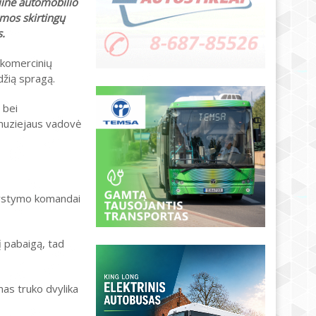
jinė automobilio
amos skirtingų
s.
 komercinių
džią spragą.
 bei
 muziejaus vadovė
vystymo komandai
 pabaigą, tad
mas truko dvylika