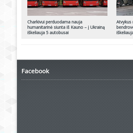
Charkivui perduodama nauja
Atvykus 
humanitarinė siunta iš Kauno – į Ukrainą
bendrovė
iškeliauja 5 autobusai
iškeliauj
Facebook