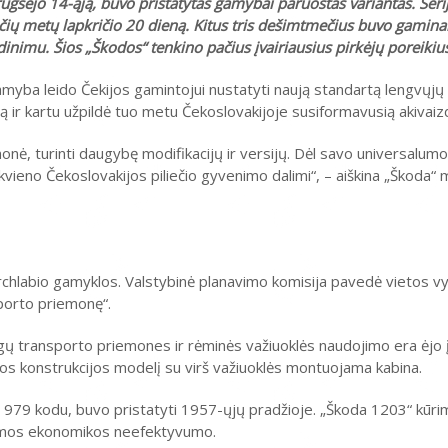
gsėjo 14-ąją, buvo pristatytas gamybai paruoštas variantas. Seri
čių metų lapkričio 20 dieną. Kitus tris dešimtmečius buvo gamin
inimu. Šios „Škodos“ tenkino pačius įvairiausius pirkėjų poreikiu
amyba leido Čekijos gamintojui nustatyti naują standartą lengvųjų
 ir kartu užpildė tuo metu Čekoslovakijoje susiformavusią akivaiz
nė, turinti daugybę modifikacijų ir versijų. Dėl savo universalumo
vieno Čekoslovakijos piliečio gyvenimo dalimi“, – aiškina „Škoda“
rchlabio gamyklos. Valstybinė planavimo komisija pavedė vietos 
sporto priemonę“.
 transporto priemones ir rėminės važiuoklės naudojimo era ėjo į
os konstrukcijos modelį su virš važiuoklės montuojama kabina.
ėti 979 kodu, buvo pristatyti 1957-ųjų pradžioje. „Škoda 1203“ kūri
aldomos ekonomikos neefektyvumo.