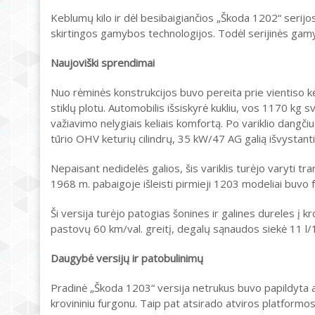
Keblumų kilo ir dėl besibaigiančios „Škoda 1202“ serij
skirtingos gamybos technologijos. Todėl serijinės gamyb
Naujoviški sprendimai
Nuo rėminės konstrukcijos buvo pereita prie vientiso k
stiklų plotu. Automobilis išsiskyrė kukliu, vos 1170 kg 
važiavimo nelygiais keliais komfortą. Po variklio dan
tūrio OHV keturių cilindrų, 35 kW/47 AG galią išvystantis
Nepaisant nedidelės galios, šis variklis turėjo varyti 
1968 m. pabaigoje išleisti pirmieji 1203 modeliai buv
Ši versija turėjo patogias šonines ir galines dureles į kro
pastovų 60 km/val. greitį, degalų sąnaudos siekė 11 l
Daugybė versijų ir patobulinimų
Pradinė „Škoda 1203“ versija netrukus buvo papildyta aš
krovininiu furgonu. Taip pat atsirado atviros platformos