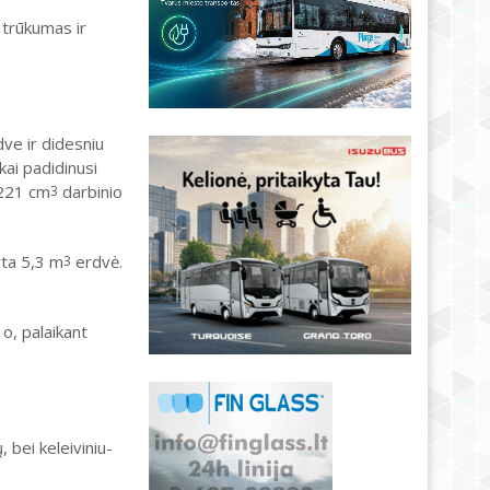
 trūkumas ir
ve ir didesniu
kai padidinusi
1221 cm
darbinio
3
yta 5,3 m
erdvė.
3
 o, palaikant
 bei keleiviniu-