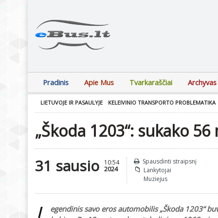
Pradinis
Apie Mus
Tvarkaraščiai
Archyvas
LIETUVOJE IR PASAULYJE
KELEIVINIO TRANSPORTO PROBLEMATIKA
„Škoda 1203“: sukako 56 
31 sausio
Spausdinti straipsnį
10:54
2024
Lankytojai
Muziejus
L
egendinis savo eros automobilis „Škoda 1203“ buv