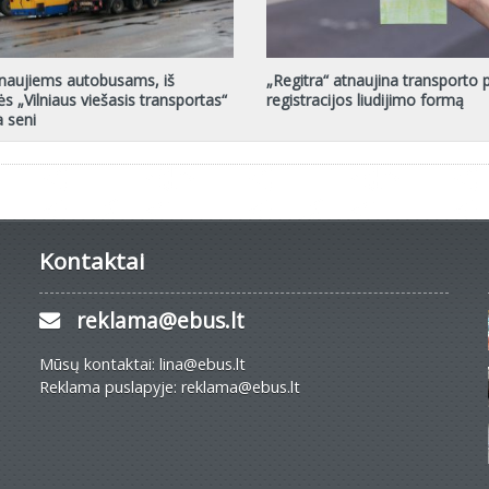
naujiems autobusams, iš
„Regitra“ atnaujina transporto
s „Vilniaus viešasis transportas“
registracijos liudijimo formą
a seni
Kontaktai
reklama@ebus.lt
Mūsų kontaktai: lina@ebus.lt
Reklama puslapyje: reklama@ebus.lt