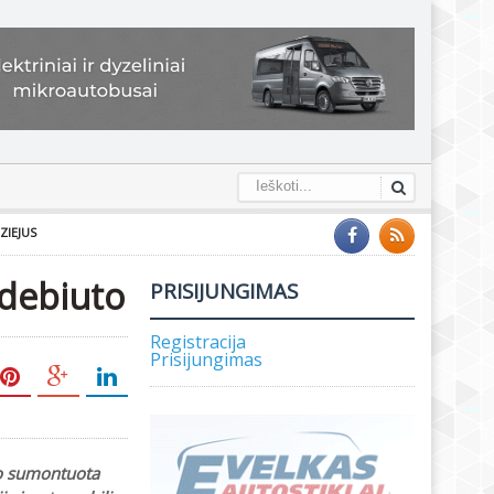
ZIEJUS
 debiuto
PRISIJUNGIMAS
Registracija
Prisijungimas
lo sumontuota