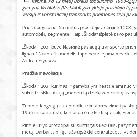
kabina. Po 12 metų uolaus tobulinimo, 1968-ųjų ru
gamyba Vrchlabio (Vrchlabí) gamykloje prasidėjo tų pa
versijų ir konstrukcijų transporto priemonės šiuo pavad
Prieš daugiau nei 55 metus prasidėjusi serijinė 1203 g
automobilių segmente. Taip „Škoda“ išplėtė savo pasiūlą
„Škoda 1203“ buvo klasikinė paslaugų transporto priemo
ilgaamžiškumo šis modelis tapo neatsiejama beveik kiek
Andrea Frydlova.
Pradžia ir evoliucija
„Škoda 1203“ kūrimas ir gamyba yra neatsiejami nuo V
sukurti visiškai naują „modernią didelę komercinę tran
Tuomet lengvųjų automobilių transformavimo į paslaugų
1956 m. specialistų komanda ėmė kurti specialų vientis
Pirmieji trys prototipai su skirtingais kėbulais, pažym
metų. Darbai taip ilgai užsitęsė dėl centralizuotai v