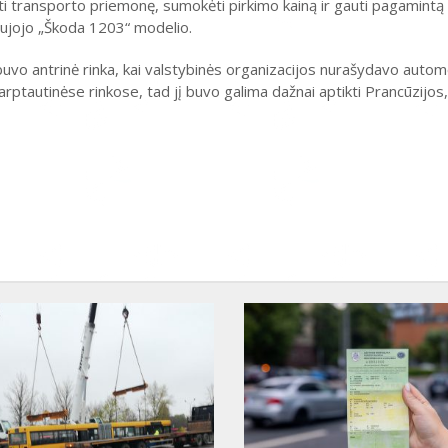
yti transporto priemonę, sumokėti pirkimo kainą ir gauti pagamintą
naujojo „Škoda 1203“ modelio.
 buvo antrinė rinka, kai valstybinės organizacijos nurašydavo automo
tautinėse rinkose, tad jį buvo galima dažnai aptikti Prancūzijos,