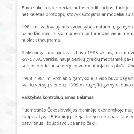
Buvo sukurtos ir specializuotos modifikacijos, tarp jų:
net keletas prototipų stovyklautojams ar modeliai su š
1981 m., vadovaujantis vyriausybės nutarimu, gamyba 
balandžio mėn. iki šio momento automobilis vienu metu
nuolat atnaujinama.
Reikšmingai atnaujintas jis buvo 1988-aisiais, minint d
kW/57 AG variklis, nauja penkių greičių mechaninė pavar
serijos modeliuose netgi buvo montuojamas plačiai žinoma
1968–1981 m. Vrchlabio gamykloje iš viso buvo pagami
įvairių versijų vienetų. 1999 m. rugpjūtį gamyba buvo 
Valstybės kontroliuojamas tiekimas
Tuometinės Čekoslovakijos planinėje ekonomikoje naująjį
kooperatyvai. Būsimieji pirkėjai turėjo teikti paraiškas 
patvirtinus, išduodavo „balanso čekį“.