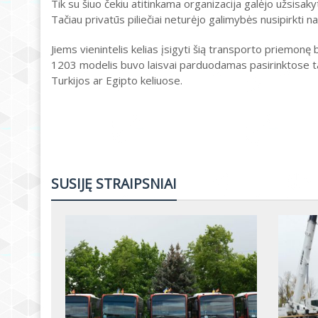
Tik su šiuo čekiu atitinkama organizacija galėjo užsisak
Tačiau privatūs piliečiai neturėjo galimybės nusipirkti 
Jiems vienintelis kelias įsigyti šią transporto priemonę
1203 modelis buvo laisvai parduodamas pasirinktose tarp
Turkijos ar Egipto keliuose.
SUSIJĘ STRAIPSNIAI