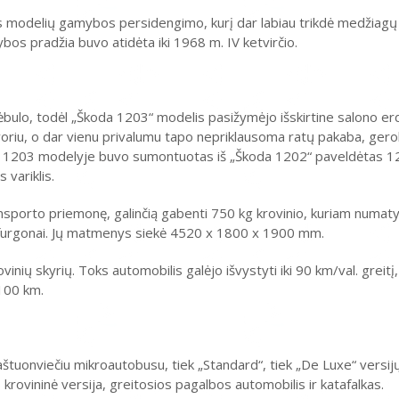
os modelių gamybos persidengimo, kurį dar labiau trikdė medžiagų
os pradžia buvo atidėta iki 1968 m. IV ketvirčio.
ėbulo, todėl „Škoda 1203“ modelis pasižymėjo išskirtine salono erd
svoriu, o dar vienu privalumu tapo nepriklausoma ratų pakaba, gero
gčiu 1203 modelyje buvo sumontuotas iš „Škoda 1202“ paveldėtas 
 variklis.
transporto priemonę, galinčią gabenti 750 kg krovinio, kuriam numat
o furgonai. Jų matmenys siekė 4520 x 1800 x 1900 mm.
vinių skyrių. Toks automobilis galėjo išvystyti iki 90 km/val. greitį,
/100 km.
tuonviečiu mikroautobusu, tiek „Standard“, tiek „De Luxe“ versijų,
 krovininė versija, greitosios pagalbos automobilis ir katafalkas.