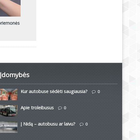
 priemonės
Įdomybės
Kur autobuse sėdėti saugiausia?
0
Apie troleibusus
0
Į Nidą – autobusu ar laivu?
0