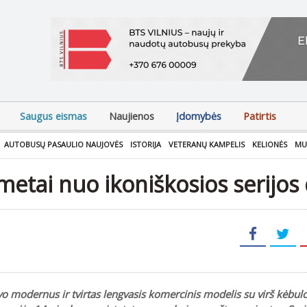
Saugus eismas
Naujienos
Įdomybės
Patirtis
AUTOBUSŲ PASAULIO NAUJOVĖS
ISTORIJA
VETERANŲ KAMPELIS
KELIONĖS
MU
metai nuo ikoniškosios serijos
o modernus ir tvirtas lengvasis komercinis modelis su virš kėbu