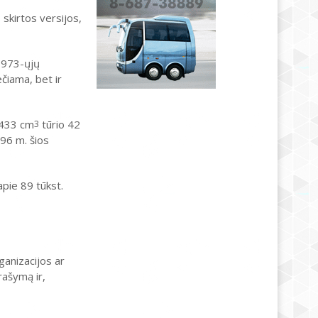
 skirtos versijos,
1973-ųjų
čiama, bet ir
 1433 cm
tūrio 42
3
996 m. šios
pie 89 tūkst.
ganizacijos ar
rašymą ir,