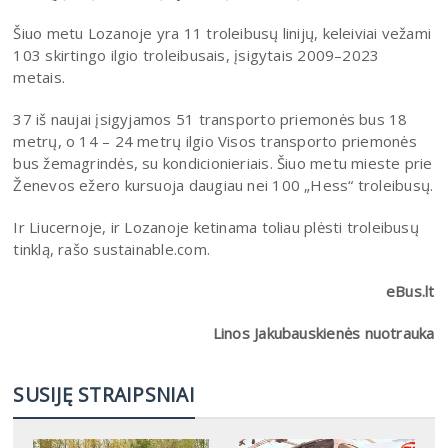
Šiuo metu Lozanoje yra 11 troleibusų linijų, keleiviai vežami
103 skirtingo ilgio troleibusais, įsigytais 2009–2023
metais.
37 iš naujai įsigyjamos 51 transporto priemonės bus 18
metrų, o 14 – 24 metrų ilgio Visos transporto priemonės
bus žemagrindės, su kondicionieriais. Šiuo metu mieste prie
Ženevos ežero kursuoja daugiau nei 100 „Hess“ troleibusų.
Ir Liucernoje, ir Lozanoje ketinama toliau plėsti troleibusų
tinklą, rašo sustainable.com.
eBus.lt
Linos Jakubauskienės nuotrauka
SUSIJĘ STRAIPSNIAI