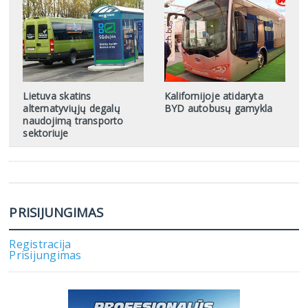
Lietuva skatins
Kalifornijoje atidaryta
alternatyviųjų degalų
BYD autobusų gamykla
naudojimą transporto
sektoriuje
PRISIJUNGIMAS
Registracija
Prisijungimas