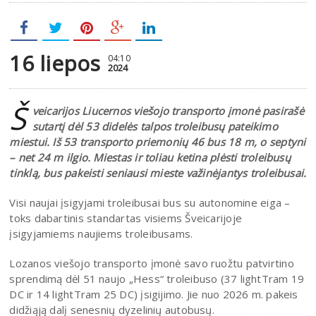
16 liepos
04:10
2024
Š
veicarijos Liucernos viešojo transporto įmonė pasirašė
sutartį dėl 53 didelės talpos troleibusų pateikimo
miestui. Iš 53 transporto priemonių 46 bus 18 m, o septyni
– net 24 m ilgio. Miestas ir toliau ketina plėsti troleibusų
tinklą, bus pakeisti seniausi mieste važinėjantys troleibusai.
Visi naujai įsigyjami troleibusai bus su autonomine eiga –
toks dabartinis standartas visiems Šveicarijoje
įsigyjamiems naujiems troleibusams.
Lozanos viešojo transporto įmonė savo ruožtu patvirtino
sprendimą dėl 51 naujo „Hess“ troleibuso (37 lightTram 19
DC ir 14 lightTram 25 DC) įsigijimo. Jie nuo 2026 m. pakeis
didžiąją dalį senesnių dyzelinių autobusų.