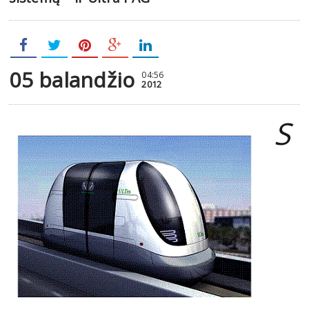
05 balandžio
04:56
2012
S