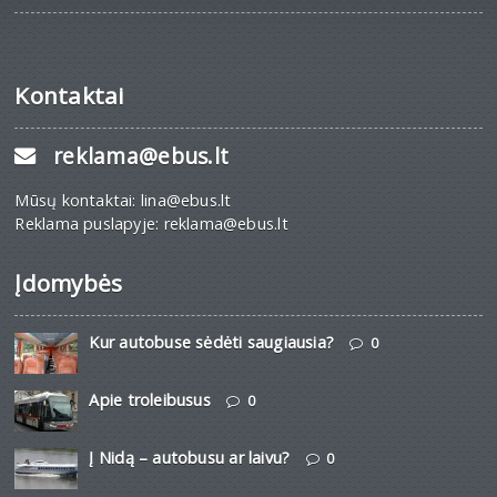
Kontaktai
reklama@ebus.lt
Mūsų kontaktai: lina@ebus.lt
Reklama puslapyje: reklama@ebus.lt
Įdomybės
Kur autobuse sėdėti saugiausia?
0
Apie troleibusus
0
Į Nidą – autobusu ar laivu?
0