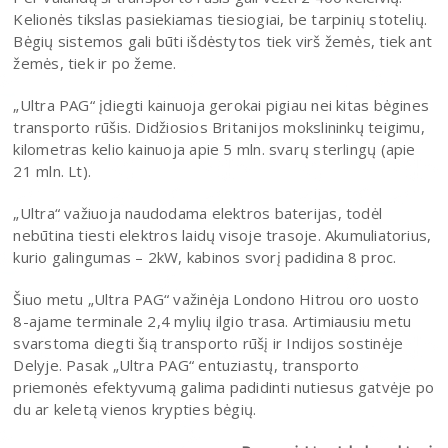
Kelionės tikslas pasiekiamas tiesiogiai, be tarpinių stotelių.
Bėgių sistemos gali būti išdėstytos tiek virš žemės, tiek ant
žemės, tiek ir po žeme.
„Ultra PAG“ įdiegti kainuoja gerokai pigiau nei kitas bėgines
transporto rūšis. Didžiosios Britanijos mokslininkų teigimu,
kilometras kelio kainuoja apie 5 mln. svarų sterlingų (apie
21 mln. Lt).
„Ultra“ važiuoja naudodama elektros baterijas, todėl
nebūtina tiesti elektros laidų visoje trasoje. Akumuliatorius,
kurio galingumas – 2kW, kabinos svorį padidina 8 proc.
Šiuo metu „Ultra PAG“ važinėja Londono Hitrou oro uosto
8-ajame terminale 2,4 mylių ilgio trasa. Artimiausiu metu
svarstoma diegti šią transporto rūšį ir Indijos sostinėje
Delyje. Pasak „Ultra PAG“ entuziastų, transporto
priemonės efektyvumą galima padidinti nutiesus gatvėje po
du ar keletą vienos krypties bėgių.