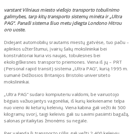
varstant Vilniaus miesto viešojo transporto tobulinimo
galimybes, tarp kitų transporto sistemų minėta ir „Ultra
PAG“. Panaši sistema šiuo metu įdiegta Londono Hitrou
oro uoste.
Didejant automobilių srautams miestų gatvėse, tuo pačiu –
aplinkos užterštumui, įvairių šalių mokslininkai bei
konstruktoriai kuria vis naujas, tobulesnes bei
ekologiškesnes transporto priemones. Viena iš jų – PRT
(Personal rapid transit) sistema „Ultra PAG“, kurią 1995 m.
sumanė Didžiosios Britanijos Bristolio universiteto
mokslininkai.
„Ultra PAG“ sudaro kompiuteriu valdomi, be vairuotojo
bėgiais važiuojantys vagonėliai, iš kurių kiekviename telpa
nuo vieno iki keturių keleivių. Viena kabina gali vežti iki 500
kilogramų svorį, taigi keleivis gali su savimi pasiimti bagažą,
salonas pritaikytas žmonėms su negale.
Per valandą ši transporto rūšis gali vežti 2 400 keleivių.