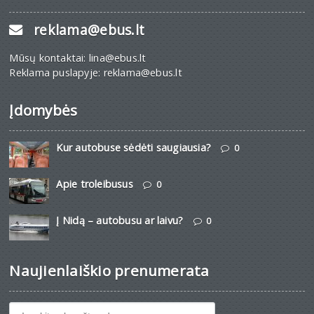
reklama@ebus.lt
Mūsų kontaktai: lina@ebus.lt
Reklama puslapyje: reklama@ebus.lt
Įdomybės
Kur autobuse sėdėti saugiausia?
0
Apie troleibusus
0
Į Nidą – autobusu ar laivu?
0
Naujienlaiškio prenumerata