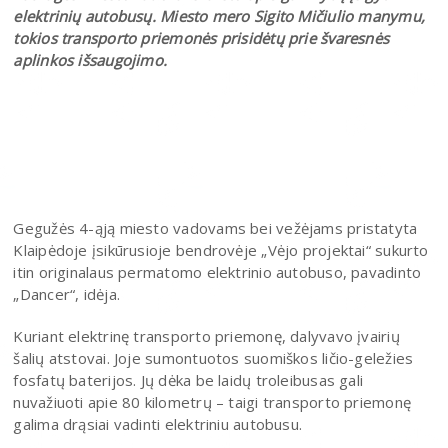
elektrinių autobusų. Miesto mero Sigito Mičiulio manymu,
tokios transporto priemonės prisidėtų prie švaresnės
aplinkos išsaugojimo.
Gegužės 4-ąją miesto vadovams bei vežėjams pristatyta
Klaipėdoje įsikūrusioje bendrovėje „Vėjo projektai“ sukurto
itin originalaus permatomo elektrinio autobuso, pavadinto
„Dancer“, idėja.
Kuriant elektrinę transporto priemonę, dalyvavo įvairių
šalių atstovai. Joje sumontuotos suomiškos ličio-geležies
fosfatų baterijos. Jų dėka be laidų troleibusas gali
nuvažiuoti apie 80 kilometrų – taigi transporto priemonę
galima drąsiai vadinti elektriniu autobusu.