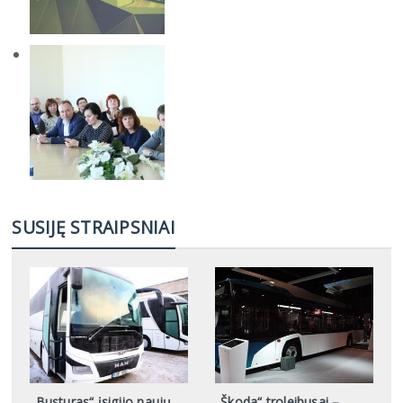
SUSIJĘ STRAIPSNIAI
„Busturas“ įsigijo naujų
„Škoda“ troleibusai –