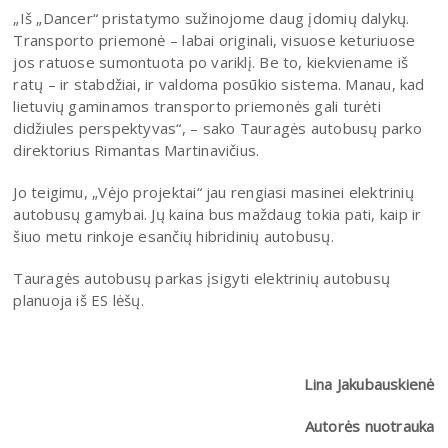
„Iš „Dancer“ pristatymo sužinojome daug įdomių dalykų.
Transporto priemonė – labai originali, visuose keturiuose
jos ratuose sumontuota po variklį. Be to, kiekviename iš
ratų – ir stabdžiai, ir valdoma posūkio sistema. Manau, kad
lietuvių gaminamos transporto priemonės gali turėti
didžiules perspektyvas“, – sako Tauragės autobusų parko
direktorius Rimantas Martinavičius.
Jo teigimu, „Vėjo projektai“ jau rengiasi masinei elektrinių
autobusų gamybai. Jų kaina bus maždaug tokia pati, kaip ir
šiuo metu rinkoje esančių hibridinių autobusų.
Tauragės autobusų parkas įsigyti elektrinių autobusų
planuoja iš ES lėšų.
Lina Jakubauskienė
Autorės nuotrauka