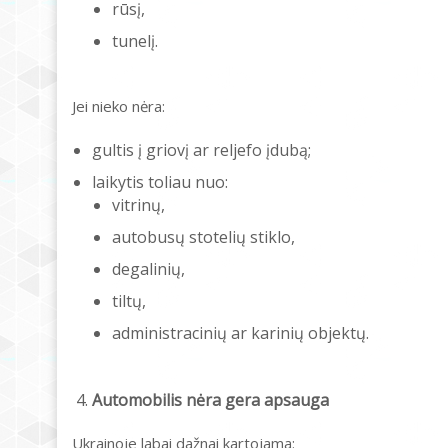
rūsį,
tunelį.
Jei nieko nėra:
gultis į griovį ar reljefo įdubą;
laikytis toliau nuo:
vitrinų,
autobusų stotelių stiklo,
degalinių,
tiltų,
administracinių ar karinių objektų.
Automobilis nėra gera apsauga
Ukrainoje labai dažnai kartojama: