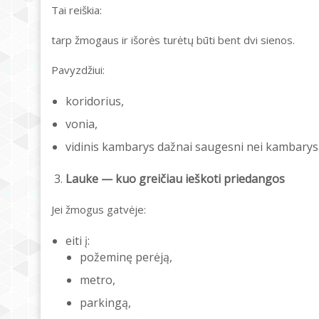
Tai reiškia:
tarp žmogaus ir išorės turėtų būti bent dvi sienos.
Pavyzdžiui:
koridorius,
vonia,
vidinis kambarys dažnai saugesni nei kambarys
Lauke — kuo greičiau ieškoti priedangos
Jei žmogus gatvėje:
eiti į:
požeminę perėją,
metro,
parkingą,