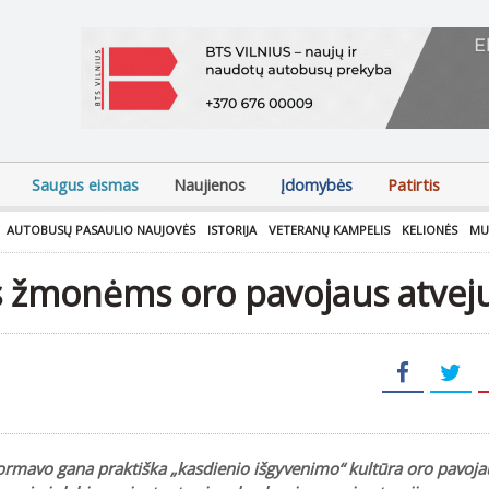
Saugus eismas
Naujienos
Įdomybės
Patirtis
AUTOBUSŲ PASAULIO NAUJOVĖS
ISTORIJA
VETERANŲ KAMPELIS
KELIONĖS
MU
 žmonėms oro pavojaus atvej
ormavo gana praktiška „kasdienio išgyvenimo“ kultūra oro pavoja