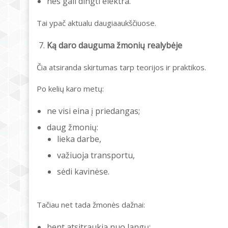
nes gali dingti elektra.
Tai ypač aktualu daugiaaukščiuose.
Ką daro dauguma žmonių realybėje
Čia atsiranda skirtumas tarp teorijos ir praktikos.
Po kelių karo metų:
ne visi eina į priedangas;
daug žmonių:
lieka darbe,
važiuoja transportu,
sėdi kavinėse.
Tačiau net tada žmonės dažnai:
bent atsitraukia nuo langų;