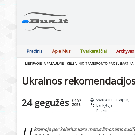
Pradinis
Apie Mus
Tvarkaraščiai
Archyvas
LIETUVOJE IR PASAULYJE
KELEIVINIO TRANSPORTO PROBLEMATIKA
Ukrainos rekomendacijos
24 gegužės
Spausdinti straipsnį
04:52
2026
Lankytojai
Patirtis
U
krainoje per kelerius karo metus žmonėms susif