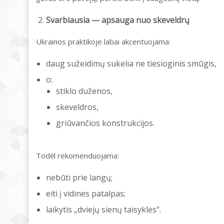
Svarbiausia — apsauga nuo skeveldrų
Ukrainos praktikoje labai akcentuojama:
daug sužeidimų sukelia ne tiesioginis smūgis,
o:
stiklo duženos,
skeveldros,
griūvančios konstrukcijos.
Todėl rekomenduojama:
nebūti prie langų;
eiti į vidines patalpas;
laikytis „dviejų sienų taisyklės“.