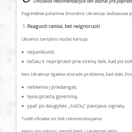
Oficialios rekomendacijos ten dažnai yra paprastes
Pagrindiniai patarimai žmonėms Ukrainoje dažniausiai yr
Reaguoti ramiai, bet neignoruoti
Ukrainos tarnybos nuolat kartoja:
nepanikuoti;
tačiau ir nepriprasti prie sirenų tiek, kad jos 
Nes Ukrainoje ilgainiui atsirado problema, kad dalis žm
nebeeina į priedangas;
tęsia įprastą gyvenimą;
ypač po daugybės „tuščių“ pavojaus signalų.
Todėl oficialiai vis tiek rekomenduojama:
gavus oro pavojų, pereiti bent į saugesnę vietą.