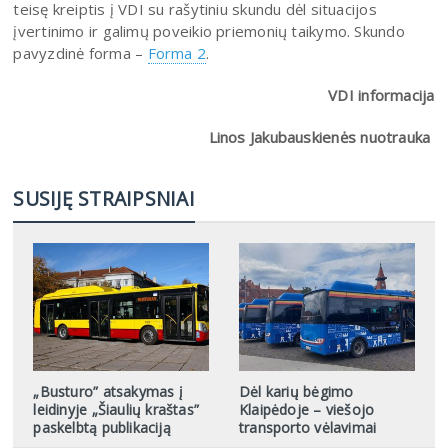
teisę kreiptis į VDI su rašytiniu skundu dėl situacijos
įvertinimo ir galimų poveikio priemonių taikymo. Skundo
pavyzdinė forma –
Forma 2
.
VDI informacija
Linos Jakubauskienės nuotrauka
SUSIJĘ STRAIPSNIAI
„Busturo” atsakymas į
Dėl karių bėgimo
leidinyje „Šiaulių kraštas”
Klaipėdoje – viešojo
paskelbtą publikaciją
transporto vėlavimai