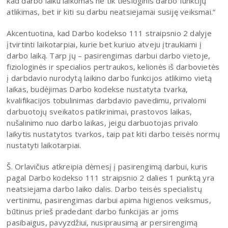
kad darbo laiku laikomas ne tik tiesioginis darbo funkcijų
atlikimas, bet ir kiti su darbu neatsiejamai susiję veiksmai.“
Akcentuotina, kad Darbo kodekso 111 straipsnio 2 dalyje
įtvirtinti laikotarpiai, kurie bet kuriuo atveju įtraukiami į
darbo laiką. Tarp jų – pasirengimas darbui darbo vietoje,
fiziologinės ir specialios pertraukos, kelionės iš darbovietės
į darbdavio nurodytą laikino darbo funkcijos atlikimo vietą
laikas, budėjimas Darbo kodekse nustatyta tvarka,
kvalifikacijos tobulinimas darbdavio pavedimu, privalomi
darbuotojų sveikatos patikrinimai, prastovos laikas,
nušalinimo nuo darbo laikas, jeigu darbuotojas privalo
laikytis nustatytos tvarkos, taip pat kiti darbo teisės normų
nustatyti laikotarpiai.
Š. Orlavičius atkreipia dėmesį į pasirengimą darbui, kuris
pagal Darbo kodekso 111 straipsnio 2 dalies 1 punktą yra
neatsiejama darbo laiko dalis. Darbo teisės specialistų
vertinimu, pasirengimas darbui apima higienos veiksmus,
būtinus prieš pradedant darbo funkcijas ar joms
pasibaigus, pavyzdžiui, nusiprausimą ar persirengimą