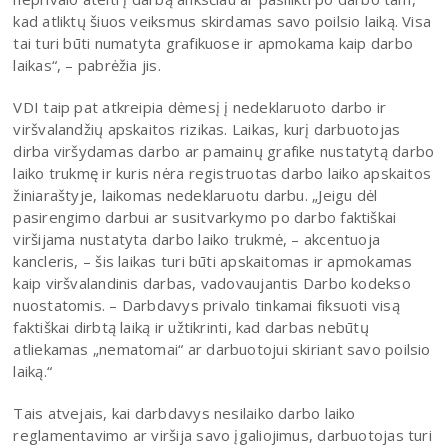
kad atliktų šiuos veiksmus skirdamas savo poilsio laiką. Visa
tai turi būti numatyta grafikuose ir apmokama kaip darbo
laikas“, – pabrėžia jis.
VDI taip pat atkreipia dėmesį į nedeklaruoto darbo ir
viršvalandžių apskaitos rizikas. Laikas, kurį darbuotojas
dirba viršydamas darbo ar pamainų grafike nustatytą darbo
laiko trukmę ir kuris nėra registruotas darbo laiko apskaitos
žiniaraštyje, laikomas nedeklaruotu darbu. „Jeigu dėl
pasirengimo darbui ar susitvarkymo po darbo faktiškai
viršijama nustatyta darbo laiko trukmė, – akcentuoja
kancleris, – šis laikas turi būti apskaitomas ir apmokamas
kaip viršvalandinis darbas, vadovaujantis Darbo kodekso
nuostatomis. – Darbdavys privalo tinkamai fiksuoti visą
faktiškai dirbtą laiką ir užtikrinti, kad darbas nebūtų
atliekamas „nematomai“ ar darbuotojui skiriant savo poilsio
laiką.“
Tais atvejais, kai darbdavys nesilaiko darbo laiko
reglamentavimo ar viršija savo įgaliojimus, darbuotojas turi