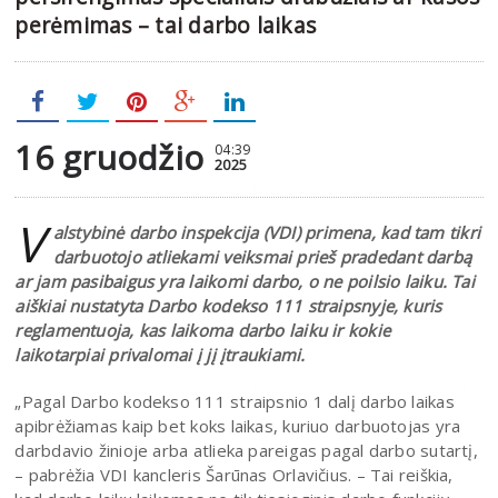
perėmimas – tai darbo laikas
16 gruodžio
04:39
2025
V
alstybinė darbo inspekcija (VDI) primena, kad tam tikri
darbuotojo atliekami veiksmai prieš pradedant darbą
ar jam pasibaigus yra laikomi darbo, o ne poilsio laiku. Tai
aiškiai nustatyta Darbo kodekso 111 straipsnyje, kuris
reglamentuoja, kas laikoma darbo laiku ir kokie
laikotarpiai privalomai į jį įtraukiami.
„Pagal Darbo kodekso 111 straipsnio 1 dalį darbo laikas
apibrėžiamas kaip bet koks laikas, kuriuo darbuotojas yra
darbdavio žinioje arba atlieka pareigas pagal darbo sutartį,
– pabrėžia VDI kancleris Šarūnas Orlavičius. – Tai reiškia,