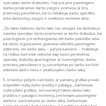
specialiais darbo drabužiais. Taip pat prie pasirengimo
darbui priskiriamas darbo įrangos, prietaisų ar kitų
priemonių paruošimas, kai to reikalauja darbo specifika
arba darbuotojų saugos ir sveikatos norminiai aktai.
„Šis laikas laikomas darbo laiku tais atvejais, kai darbdavys
suteikia specialias darbo priemones ar darbo drabužius, kai
pasirengimas yra neišvengiamas dėl darbo pobūdžio arba
kai darbo organizavimo ypatumai neleidžia pasirengimo
atlikti kitu, nei darbo laiku, – pažymi kancleris. – Praktikoje
tai reiškia, kad tokie veiksmai kaip kasos perėmimas,
specialių drabužių apsirengimas ar nusirengimas, darbo
prietaisų paruošimas ir jų sutvarkymas po darbo turi būti
atliekami darbo metu ir įskaičiuojami į darbo laiką.“
Š. Orlavičius pažymi, kad darbo ar pamainų grafikai privalo
atspindėti realią darbo pradžią ir pabaigą. „Darbdaviai,
sudarydami grafikus, turi numatyti faktinį darbo laiko
pradžios ir pabaigos momentą, įvertindami pasirengimo
darbui ir susitvarkymo po darbo laiką. Darbuotojas
neprivalo ateiti į darbą anksčiau ar pasilikti po darbo tam,