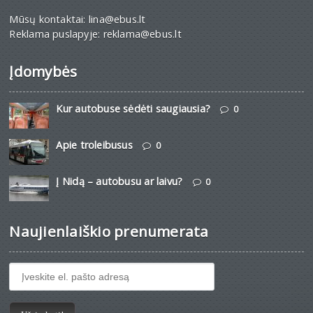
Mūsų kontaktai: lina@ebus.lt
Reklama puslapyje: reklama@ebus.lt
Įdomybės
Kur autobuse sėdėti saugiausia?
0
Apie troleibusus
0
Į Nidą – autobusu ar laivu?
0
Naujienlaiškio prenumerata