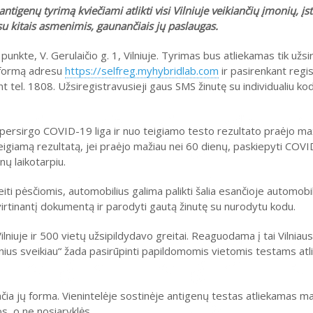
ntigenų tyrimą kviečiami atlikti visi Vilniuje veikiančių įmonių, įs
ą su kitais asmenimis, gaunančiais jų paslaugas.
unkte, V. Gerulaičio g. 1, Vilniuje. Tyrimas bus atliekamas tik užs
s formą adresu
https://selfreg.myhybridlab.com
ir pasirenkant regis
t tel. 1808. Užsiregistravusieji gaus SMS žinutę su individualiu kod
e persirgo COVID-19 liga ir nuo teigiamo testo rezultato praėjo ma
eigiamą rezultatą, jei praėjo mažiau nei 60 dienų, paskiepyti COVI
ų laikotarpiu.
eiti pėsčiomis, automobilius galima palikti šalia esančioje automob
irtinantį dokumentą ir parodyti gautą žinutę su nurodytu kodu.
lniuje ir 500 vietų užsipildydavo greitai. Reaguodama į tai Vilniau
nius sveikiau“ žada pasirūpinti papildomomis vietomis testams atlik
r pačia jų forma. Vienintelėje sostinėje antigenų testas atliekamas m
s, o ne nosiaryklės.