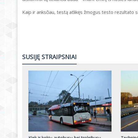
Kaip ir anksčiau, testą atlikęs žmogus testo rezultato 
SUSIJĘ STRAIPSNIAI
Kiek ir kokių autobusų bei troleibusų
Techninė