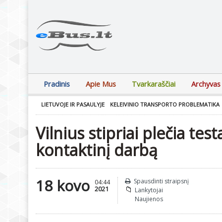
Pradinis
Apie Mus
Tvarkaraščiai
Archyvas
LIETUVOJE IR PASAULYJE
KELEIVINIO TRANSPORTO PROBLEMATIKA
Vilnius stipriai plečia test
kontaktinį darbą
18 kovo
Spausdinti straipsnį
04:44
2021
Lankytojai
Naujienos