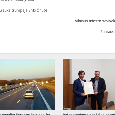
sulauks trumpąja SMS žinute.
Vilniaus miesto saviva
Sauliaus
 pagalba Europos keliuose: ką
Patariamajame posėdyje aptar