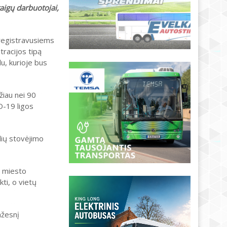
taigų darbuotojai,
iregistravusiems
tracijos tipą
u, kurioje bus
žiau nei 90
D-19 ligos
ilių stovėjimo
s miesto
ti, o vietų
ažesnį