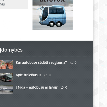
mas
Įdomybės
Kur autobuse sėdėti saugiausia?
0
Apie troleibusus
0
Į Nidą – autobusu ar laivu?
0