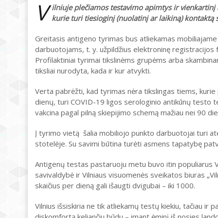
V
ilniuje plečiamos testavimo apimtys ir vienkartinį a
kurie turi tiesioginį (nuolatinį ar laikiną) kontakt
Greitasis antigeno tyrimas bus atliekamas mobiliajame p
darbuotojams, t. y. užpildžius elektroninę registracijo
Profilaktiniai tyrimai tikslinėms grupėms arba skambinan
tiksliai nurodyta, kada ir kur atvykti.
Verta pabrėžti, kad tyrimas nėra tikslingas tiems, kuri
dienų, turi COVID-19 ligos serologinio antikūnų testo t
vakcina pagal pilną skiepijimo schemą mažiau nei 90 dien
Į tyrimo vietą šalia mobiliojo punkto darbuotojai turi at
stotelėje. Su savimi būtina turėti asmens tapatybę patv
Antigenų testas pastaruoju metu buvo itin populiarus Vi
savivaldybė ir Vilniaus visuomenės sveikatos biuras „Vil
skaičius per dieną gali išaugti dvigubai – iki 1000.
Vilnius išsiskiria ne tik atliekamų testų kiekiu, tačiau i
diskomfortą keliančiu būdu – imant ėminį iš nosies lando