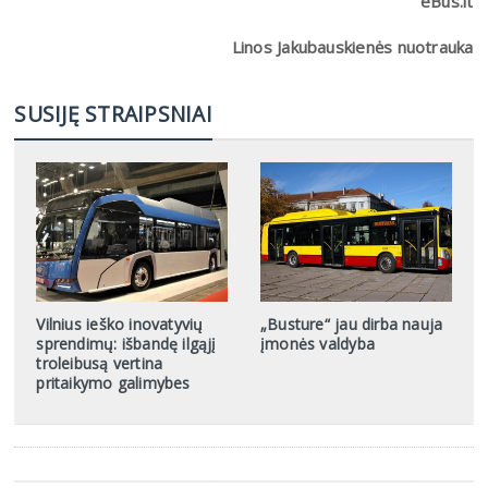
eBus.lt
Linos Jakubauskienės nuotrauka
SUSIJĘ STRAIPSNIAI
Vilnius ieško inovatyvių
„Busture“ jau dirba nauja
sprendimų: išbandę ilgąjį
įmonės valdyba
troleibusą vertina
pritaikymo galimybes