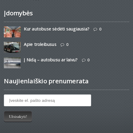
Įdomybės
Kur autobuse sėdėti saugiausia?
0
Apie troleibusus
0
Į Nidą – autobusu ar laivu?
0
Naujienlaiškio prenumerata