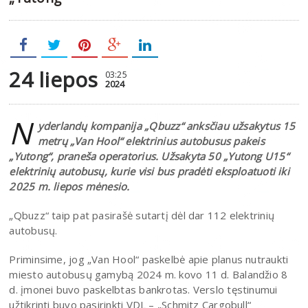
24 liepos
03:25
2024
N
yderlandų kompanija „Qbuzz“ anksčiau užsakytus 15
metrų „Van Hool“ elektrinius autobusus pakeis
„Yutong“, praneša operatorius. Užsakyta 50 „Yutong U15“
elektrinių autobusų, kurie visi bus pradėti eksploatuoti iki
2025 m. liepos mėnesio.
„Qbuzz“ taip pat pasirašė sutartį dėl dar 112 elektrinių
autobusų.
Priminsime, jog „Van Hool“ paskelbė apie planus nutraukti
miesto autobusų gamybą 2024 m. kovo 11 d. Balandžio 8
d. įmonei buvo paskelbtas bankrotas. Verslo tęstinumui
užtikrinti buvo pasirinkti VDL – „Schmitz Cargobull“