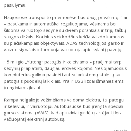
pasiūlymai.
Naujosiose transporto priemonėse bus daug privalumų. Tai
– pasukama ir automatiškai reguliuojama, vėsinama bei
šildoma vairuotojo sėdynė su dviem porankiais ir trijų taškų
saugos diržais. Išorinius veidrodžius keičia vaizdo kameros
su plačiakampiais objektyvais. ADAS technologijos garso ir
vaizdo signalais informuoja vairuotoją apie kylantį pavojų.
15 m ilgio „Yutong“ patogūs ir keleiviams – praėjimai tarp
sėdynių praplatinti, daugiau erdvės kojoms. Nešiojamuosius
kompiuterius galima pasidėti ant sulankstomų stalelių su
patogiais puodelių laikikliais. Yra ir USB lizdai išmaniesiems
įrenginiams įkrauti.
Rampa neįgaliojo vežimėliams valdoma elektra, tai patogu
ir keleiviui, ir vairuotojui. Autobusuose bus įrengta speciali
garso sistema (AVAS), kad aplinkiniai girdėtų artėjantį lėtai
važiuojantį elektrinį autobusą.