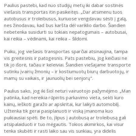
Paulius pastebi, kad nuo studijų metų iki dabar sostinės
viešasis transportas itin pasikeitęs. „Dar atsimenu tuos
autobusus ir troleibusus, kuriuose vengdavau sėsti į galą,
nes žinodavau, kad bus karšta dėl variklio darbo. Šiandien
nebetenka susidurti su tokiais nepatogumais – autobusai,
kai reikia – vėdinami, kai reikia – šildomi.
Puiku, jog viešasis transportas sparčiai atsinaujina, tampa
vis greitesnis ir patogesnis. Pats pastebiu, jog keičiasi ne
tik jo išorė, tačiau ir keleiviai. Šiandien viešajame transporte
sutinku įvairių žmonių – ir kostiumuotų biurų darbuotojų, ir
mamų su vaikais, ir jaunuolių bei senjorų“.
Paulius sako, jog iki šiol neturi vairuotojo pažymėjimo. „Man
patinka, kad nereikia rūpintis parkavimo vieta, sekti kuro
kainų, ieškoti garažo ar apskritai, kur laikyti automobilį.
Užtenka tik gerai pasiplanuoti ir viską įmanoma kuo
puikiausiai spėti. Be to, įlipus į autobusą ar troleibusą gali
atsipalaiduoti ir tuo mėgautis. Tokios akimirkos, kai visur
tenka skubėti ir rasti laiko sau vis sunkiau, yra didelis