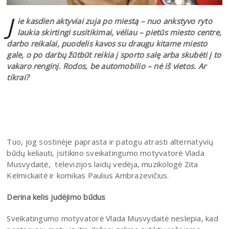
J
ie kasdien aktyviai zuja po miestą – nuo ankstyvo ryto
laukia skirtingi susitikimai, vėliau – pietūs miesto centre,
darbo reikalai, puodelis kavos su draugu kitame miesto
gale, o po darbų žūtbūt reikia į sporto salę arba skubėti į to
vakaro renginį. Rodos, be automobilio – nė iš vietos. Ar
tikrai?
Tuo, jog sostinėje paprasta ir patogu atrasti alternatyvių
būdų keliauti, įsitikino sveikatingumo motyvatorė Vlada
Musvydaitė, televizijos laidų vedėja, muzikologė Zita
Kelmickaitė ir komikas Paulius Ambrazevičius.
Derina kelis judėjimo būdus
Sveikatingumo motyvatorė Vlada Musvydaitė neslepia, kad