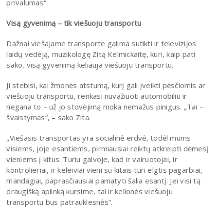
privalumas“.
Visą gyvenimą – tik viešuoju transportu
Dažnai viešajame transporte galima sutikti ir televizijos
laidų vedėją, muzikologę Zitą Kelmickaitę, kuri, kaip pati
sako, visą gyvenimą keliauja viešuoju transportu.
Ji stebisi, kai žmonės atstumą, kurį gali įveikti pėsčiomis ar
viešuoju transportu, renkasi nuvažiuoti automobiliu ir
negana to – už jo stovėjimą moka nemažus pinigus. „Tai –
švaistymas“, – sako Zita.
„Viešasis transportas yra socialinė erdvė, todėl mums
visiems, joje esantiems, pirmiausiai reiktų atkreipti dėmesį
vieniems į kitus. Turiu galvoje, kad ir vairuotojai, ir
kontrolieriai, ir keleiviai vieni su kitais turi elgtis pagarbiai,
mandagiai, paprasčiausiai pamatyti šalia esantį. Jei visi tą
draugišką aplinką kursime, tai ir kelionės viešuoju
transportu bus patrauklesnės“.