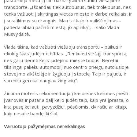
pastaruoju metu ją itin dažnai galima sutikti viešajame
transporte. „Išbandau tiek autobusus, tiek troleibusus, nes
tenka važiuoti į skirtingas vietas mieste ir darbo reikalais, ir
į susitikimus su draugais. Man tai kaip ir vaikščiojimas –
padeda labiau pažinti miestą, jo aplinką“, – sako Vlada
Musvydaitė.
Vlada tikina, kad važiuoti viešuoju transportu – puikus ir
ekologiškas judėjimo būdas. „Renkuosi viešąjį transportą,
nes galiu derinti kelis judėjimo mieste būdus. Neretai
tikslingai palieku automobilį nuo centro prieigų nutolusioje
stovėjimo aikštelėje ir žygiuoju į stotelę. Taip ir pajudu, ir
surenku gerokai daugiau žingsnių“.
Žinoma moteris rekomenduoja į kasdienes keliones įnešti
įvairovės ir pataria dalį kelio judėti taip, kaip yra įprasta, o
kitą pusę keliauti, pavyzdžiui, pėsčiomis, dviračiu ar kitaip,
kaip nesate bandę iki šiol.
Vairuotojo pažymėjimas nereikalingas