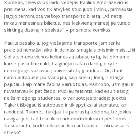
Komikas, televizijos laidų vedėjas Paulius Ambrazevičius
prisimena, kad vos tik atvykęs studijuoti į Vilnių, pirmiausia
įsigijo terminuotą viešojo transporto bilietą. „Aš netgi
rinkau mėnesinius bilietus, nes kiekvieną mėnesį jie turėjo
skirtingą dizainą ir spalvas“, – prisimena komikas.
Pauliui pasakoja, jog viešajame transporte jam tenka
praleisti nemažai laiko, ir dalinasi smagiais prisiminimais. „Iki
šiol atsimenu vienos kelionės autobusu rytą, kai pirmame
kurse paskutinę naktį baiginėjau rašto darbą, o ryte
nemiegojęs važiavau į universitetą jį atiduoti. Grįžtant
namo autobuse jau svajojau, kaip krisiu į lovą, ir staiga
pajutau, kaip mane žadina vairuotojas. Pasirodo, užmigau ir
nuvažiavau iki pat žiedo. Puoliau teisintis, kad esu tiesiog
neišsimiegojęs studentas, o vairuotojas pradėjo juoktis.
Tąkart išbėgau iš autobuso ir tik apytiksliai supratau, kur
randuosi. Tuomet turėjau tik paprastą telefoną, be jokios
navigacijos, tad teko iki bendrabučio kulniuoti pėsčiomis.
Nesuprantu, kodėl nelaukiau kito autobuso – tikriausiai iš
streso“.