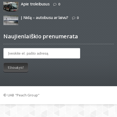
Apie troleibusus
0
Į Nidą – autobusu ar laivu?
0
Naujienlaiškio prenumerata
© UAB "Peach Group"