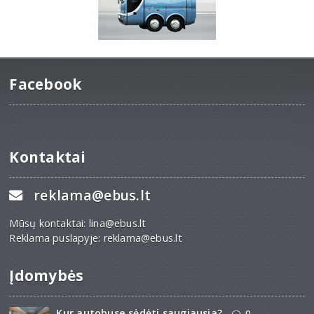
Facebook
Kontaktai
reklama@ebus.lt
Mūsų kontaktai: lina@ebus.lt
Reklama puslapyje: reklama@ebus.lt
Įdomybės
Kur autobuse sėdėti saugiausia?
0