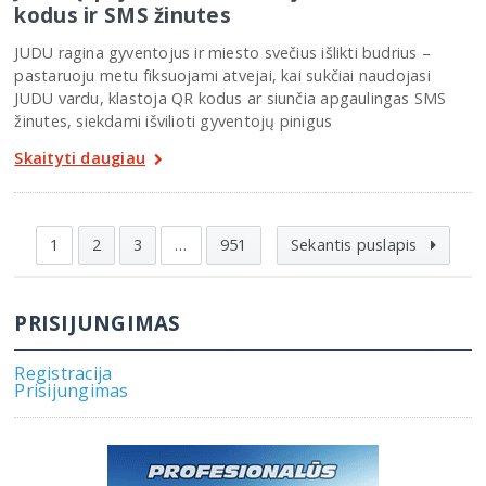
kodus ir SMS žinutes
JUDU ragina gyventojus ir miesto svečius išlikti budrius –
pastaruoju metu fiksuojami atvejai, kai sukčiai naudojasi
JUDU vardu, klastoja QR kodus ar siunčia apgaulingas SMS
žinutes, siekdami išvilioti gyventojų pinigus
Skaityti daugiau
1
2
3
…
951
Sekantis puslapis
PRISIJUNGIMAS
Registracija
Prisijungimas