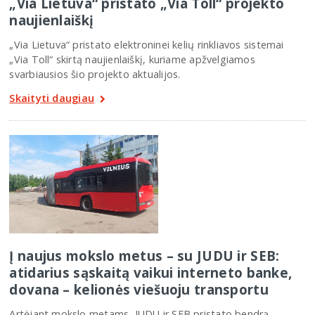
„Via Lietuva“ pristato „Via Toll“ projekto
naujienlaiškį
„Via Lietuva“ pristato elektroninei kelių rinkliavos sistemai
„Via Toll“ skirtą naujienlaiškį, kuriame apžvelgiamos
svarbiausios šio projekto aktualijos.
Skaityti daugiau
Į naujus mokslo metus – su JUDU ir SEB:
atidarius sąskaitą vaikui interneto banke,
dovana – kelionės viešuoju transportu
Artėjant mokslo metams, JUDU ir SEB pristato bendrą