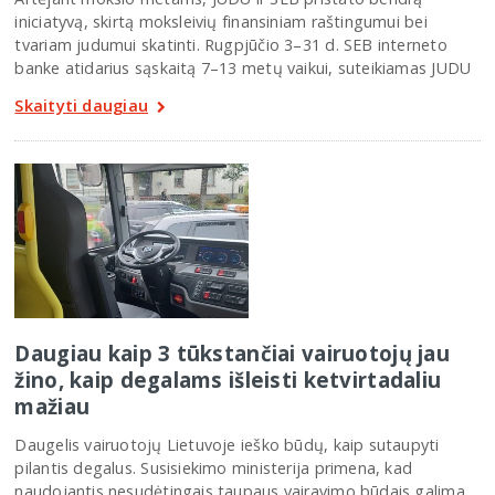
iniciatyvą, skirtą moksleivių finansiniam raštingumui bei
tvariam judumui skatinti. Rugpjūčio 3–31 d. SEB interneto
banke atidarius sąskaitą 7–13 metų vaikui, suteikiamas JUDU
Skaityti daugiau
Daugiau kaip 3 tūkstančiai vairuotojų jau
žino, kaip degalams išleisti ketvirtadaliu
mažiau
Daugelis vairuotojų Lietuvoje ieško būdų, kaip sutaupyti
pilantis degalus. Susisiekimo ministerija primena, kad
naudojantis nesudėtingais taupaus vairavimo būdais galima