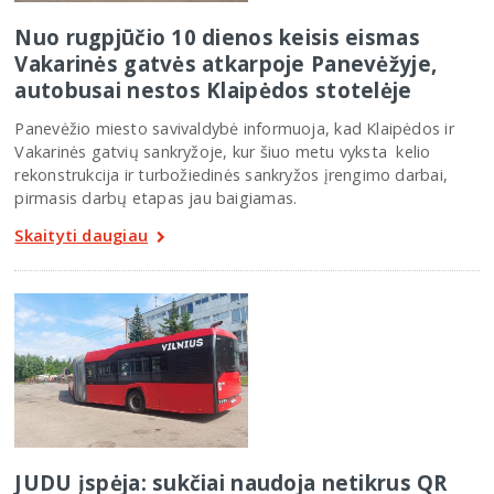
Nuo rugpjūčio 10 dienos keisis eismas
Vakarinės gatvės atkarpoje Panevėžyje,
autobusai nestos Klaipėdos stotelėje
Panevėžio miesto savivaldybė informuoja, kad Klaipėdos ir
Vakarinės gatvių sankryžoje, kur šiuo metu vyksta kelio
rekonstrukcija ir turbožiedinės sankryžos įrengimo darbai,
pirmasis darbų etapas jau baigiamas.
Skaityti daugiau
JUDU įspėja: sukčiai naudoja netikrus QR