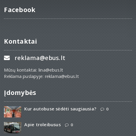
Facebook
Kontaktai
reklama@ebus.lt
Mūsų kontaktai: lina@ebus.lt
Reklama puslapyje: reklama@ebus.lt
Įdomybės
Kur autobuse sėdėti saugiausia?
0
Apie troleibusus
0