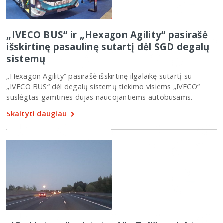
„IVECO BUS“ ir „Hexagon Agility“ pasirašė
išskirtinę pasaulinę sutartį dėl SGD degalų
sistemų
„Hexagon Agility“ pasirašė išskirtinę ilgalaikę sutartį su
„IVECO BUS“ dėl degalų sistemų tiekimo visiems „IVECO“
suslėgtas gamtines dujas naudojantiems autobusams.
Skaityti daugiau