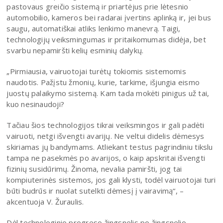
pastovaus greičio sistemą ir priartėjus prie lėtesnio
automobilio, kameros bei radarai įvertins aplinką ir, jei bus
saugu, automatiškai atliks lenkimo manevrą. Taigi,
technologijų veiksmingumas ir pritaikomumas didėja, bet
svarbu nepamiršti kelių esminių dalykų.
„Pirmiausia, vairuotojai turėtų tokiomis sistemomis
naudotis. Pažįstu žmonių, kurie, tarkime, išjungia eismo
juostų palaikymo sistemą. Kam tada mokėti pinigus už tai,
kuo nesinaudoji?
Tačiau šios technologijos tikrai veiksmingos ir gali padėti
vairuoti, netgi išvengti avarijų. Ne veltui didelis dėmesys
skiriamas jų bandymams. Atliekant testus pagrindiniu tikslu
tampa ne pasekmės po avarijos, o kaip apskritai išvengti
fizinių susidūrimų. Žinoma, nevalia pamiršti, jog tai
kompiuterinės sistemos, jos gali klysti, todėl vairuotojai turi
būti budrūs ir nuolat sutelkti dėmesį į vairavimą“, –
akcentuoja V. Žuraulis.
Dėl technologinio progreso žingsnelis po žingsnelio