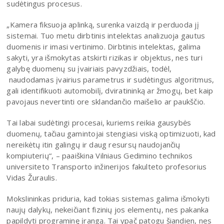
sudėtingus procesus.
„Kamera fiksuoja aplinką, surenka vaizdą ir perduoda jį
sistemai. Tuo metu dirbtinis intelektas analizuoja gautus
duomenis ir imasi vertinimo. Dirbtinis intelektas, galima
sakyti, yra išmokytas atskirti rizikas ir objektus, nes turi
galybę duomenų su įvairiais pavyzdžiais, todėl,
naudodamas įvairius parametrus ir sudėtingus algoritmus,
gali identifikuoti automobilį, dviratininką ar žmogų, bet kaip
pavojaus nevertinti ore sklandančio maišelio ar paukščio.
Tai labai sudėtingi procesai, kuriems reikia gausybės
duomenų, tačiau gamintojai stengiasi viską optimizuoti, kad
nereikėtų itin galingų ir daug resursų naudojančių
kompiuterių“, – paaiškina Vilniaus Gedimino technikos
universiteto Transporto inžinerijos fakulteto profesorius
Vidas Žuraulis.
Mokslininkas priduria, kad tokias sistemas galima išmokyti
naujų dalykų, nekeičiant fizinių jos elementų, nes pakanka
papildyti programinę įrangą. Tai ypač patogu šiandien, nes