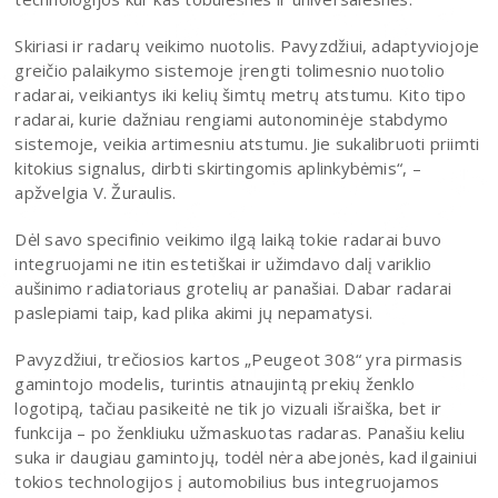
Skiriasi ir radarų veikimo nuotolis. Pavyzdžiui, adaptyviojoje
greičio palaikymo sistemoje įrengti tolimesnio nuotolio
radarai, veikiantys iki kelių šimtų metrų atstumu. Kito tipo
radarai, kurie dažniau rengiami autonominėje stabdymo
sistemoje, veikia artimesniu atstumu. Jie sukalibruoti priimti
kitokius signalus, dirbti skirtingomis aplinkybėmis“, –
apžvelgia V. Žuraulis.
Dėl savo specifinio veikimo ilgą laiką tokie radarai buvo
integruojami ne itin estetiškai ir užimdavo dalį variklio
aušinimo radiatoriaus grotelių ar panašiai. Dabar radarai
paslepiami taip, kad plika akimi jų nepamatysi.
Pavyzdžiui, trečiosios kartos „Peugeot 308“ yra pirmasis
gamintojo modelis, turintis atnaujintą prekių ženklo
logotipą, tačiau pasikeitė ne tik jo vizuali išraiška, bet ir
funkcija – po ženkliuku užmaskuotas radaras. Panašiu keliu
suka ir daugiau gamintojų, todėl nėra abejonės, kad ilgainiui
tokios technologijos į automobilius bus integruojamos