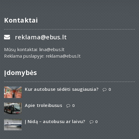
Kontaktai
reklama@ebus.lt
Mūsų kontaktai: lina@ebus.lt
Reklama puslapyje: reklama@ebus.lt
Įdomybės
Kur autobuse sėdėti saugiausia?
0
Apie troleibusus
0
Į Nidą – autobusu ar laivu?
0