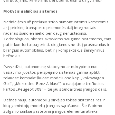
vairuotojams, keleiviams bei kitiems eismo dalyviams?
Mokytis galinčios sistemos
Nedidelėmis už priekinio stiklo sumontuotomis kameromis
ar į priekinę transporto priemonės dalį integruotais
radarais šiandien nieko per daug nenustebinsi.
Technologijos, skirtos aktyvioms saugumo sistemoms, taip
pat ir komfortui pagerinti, diegiamos ne tik į prašmatnius ir
brangius automobilius, bet ir į kompaktiškus šeimyninius
hečbekus.
Pavyzdžiui, autonominę stabdymo ar nukrypimo nuo
važiavimo juostos perspėjimo sistemas galima aptikti
tokiuose kompaktiškuose modeliuose kaip „Volkswagen
Golf“, „Mercedes-Benz A-klasė“, o naujajame trečiosios
kartos „Peugeot 308“ – tai jau standartinės įrangos dalis.
Dažnas naujų automobilių pirkėjas tokias sistemas ras ir
kitų gamintojų modelių įrangos sąrašuose. Šie iš pirmo
žvilgsnio sunkiai pastebimi įrangos elementai atlieka