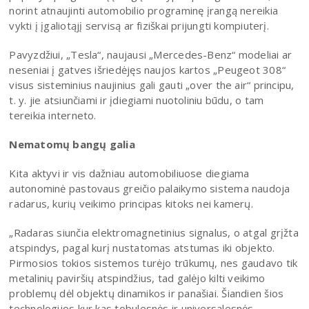
norint atnaujinti automobilio programinę įrangą nereikia
vykti į įgaliotąjį servisą ar fiziškai prijungti kompiuterį.
Pavyzdžiui, „Tesla“, naujausi „Mercedes-Benz“ modeliai ar
neseniai į gatves išriedėjęs naujos kartos „Peugeot 308“
visus sisteminius naujinius gali gauti „over the air“ principu,
t. y. jie atsiunčiami ir įdiegiami nuotoliniu būdu, o tam
tereikia interneto.
Nematomų bangų galia
Kita aktyvi ir vis dažniau automobiliuose diegiama
autonominė pastovaus greičio palaikymo sistema naudoja
radarus, kurių veikimo principas kitoks nei kamerų.
„Radaras siunčia elektromagnetinius signalus, o atgal grįžta
atspindys, pagal kurį nustatomas atstumas iki objekto.
Pirmosios tokios sistemos turėjo trūkumų, nes gaudavo tik
metalinių paviršių atspindžius, tad galėjo kilti veikimo
problemų dėl objektų dinamikos ir panašiai. Šiandien šios
technologijos kur kas tobulesnės ir universalesnės.