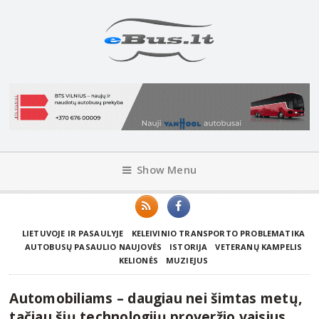
Show Menu
LIETUVOJE IR PASAULYJE
KELEIVINIO TRANSPORTO PROBLEMATIKA
AUTOBUSŲ PASAULIO NAUJOVĖS
ISTORIJA
VETERANŲ KAMPELIS
KELIONĖS
MUZIEJUS
Automobiliams – daugiau nei šimtas metų,
tačiau šių technologijų proveržio vaisius