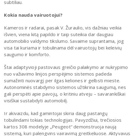
subtiliau.
Kokia nauda vairuotojui?
Kameros ir radarai, pasak V. Žuraulio, vis dažniau veikia
išvien, viena kitą papildo ir taip suteikia dar daugiau
automobilio valdymo tikslumo. Savaime suprantama, jog
visa tai kuriama ir tobulinama dėl vairuotojų bei keleivių
saugumo ir komforto.
Štai adaptyvioji pastovaus greičio palaikymo ar nukrypimo
nuo važiavimo linijos perspėjimo sistemos padeda
sumažinti nuovargį per ilgas keliones ir gelbsti mieste.
Autonominės stabdymo sistemos užtikrina saugumą, nes
gali perspėti apie pavojų, o kritiniu atveju – savarankiškai
visiškai sustabdyti automobilį.
Ir akivaizdu, kad gamintojai skiria daug pastangų
tobulindami tokias technologijas. Pavyzdžiui, trečiosios
kartos 308 modelyje „Peugeot“ demonstruoja naują
sistemą, kuri palengvins vairavimą greitkeliuose. Aktyvavus