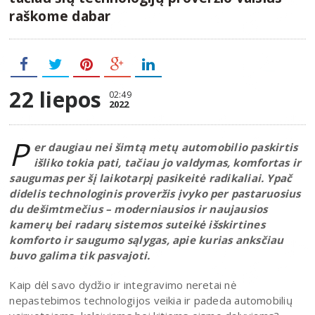
raškome dabar
22 liepos
02:49
2022
P
er daugiau nei šimtą metų automobilio paskirtis
išliko tokia pati, tačiau jo valdymas, komfortas ir
saugumas per šį laikotarpį pasikeitė radikaliai. Ypač
didelis technologinis proveržis įvyko per pastaruosius
du dešimtmečius – moderniausios ir naujausios
kamerų bei radarų sistemos suteikė išskirtines
komforto ir saugumo sąlygas, apie kurias anksčiau
buvo galima tik pasvajoti.
Kaip dėl savo dydžio ir integravimo neretai nė
nepastebimos technologijos veikia ir padeda automobilių