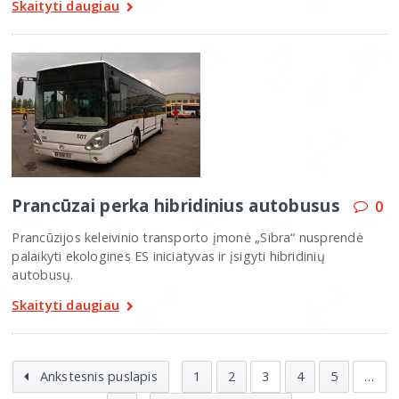
Skaityti daugiau
Prancūzai perka hibridinius autobusus
0
Prancūzijos keleivinio transporto įmonė „Sibra“ nusprendė
palaikyti ekologines ES iniciatyvas ir įsigyti hibridinių
autobusų.
Skaityti daugiau
Ankstesnis puslapis
1
2
3
4
5
…