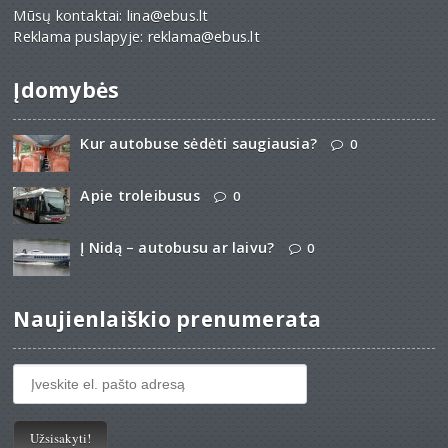
Mūsų kontaktai: lina@ebus.lt
Reklama puslapyje: reklama@ebus.lt
Įdomybės
Kur autobuse sėdėti saugiausia?
0
Apie troleibusus
0
Į Nidą – autobusu ar laivu?
0
Naujienlaiškio prenumerata