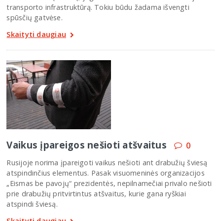
transporto infrastruktūrą. Tokiu būdu žadama išvengti
spūsčių gatvėse.
Skaityti daugiau
Vaikus įpareigos nešioti atšvaitus
0
Rusijoje norima įpareigoti vaikus nešioti ant drabužių šviesą
atspindinčius elementus. Pasak visuomeninės organizacijos
„Eismas be pavojų“ prezidentės, nepilnamečiai privalo nešioti
prie drabužių pritvirtintus atšvaitus, kurie gana ryškiai
atspindi šviesą.
Skaityti daugiau