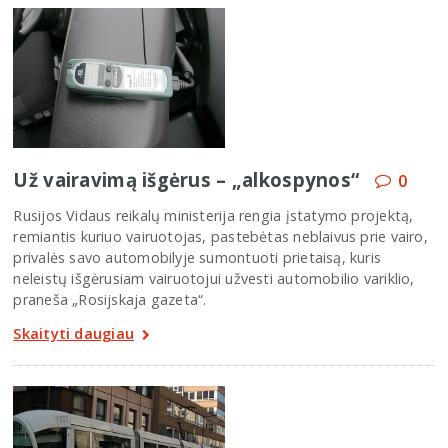
Už vairavimą išgėrus – „alkospynos“
0
Rusijos Vidaus reikalų ministerija rengia įstatymo projektą,
remiantis kuriuo vairuotojas, pastebėtas neblaivus prie vairo,
privalės savo automobilyje sumontuoti prietaisą, kuris
neleistų išgėrusiam vairuotojui užvesti automobilio variklio,
praneša „Rosijskaja gazeta“.
Skaityti daugiau