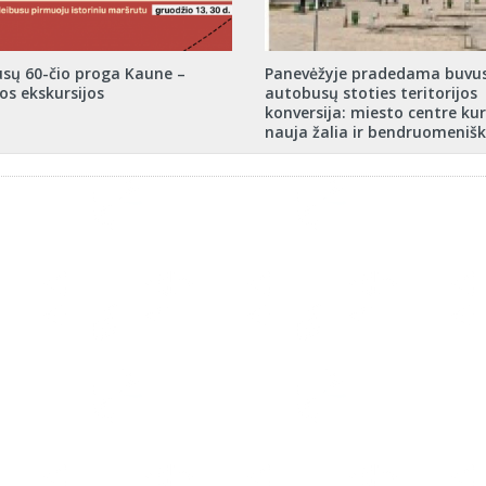
usų 60-čio proga Kaune –
Panevėžyje pradedama buvus
os ekskursijos
autobusų stoties teritorijos
konversija: miesto centre ku
nauja žalia ir bendruomenišk