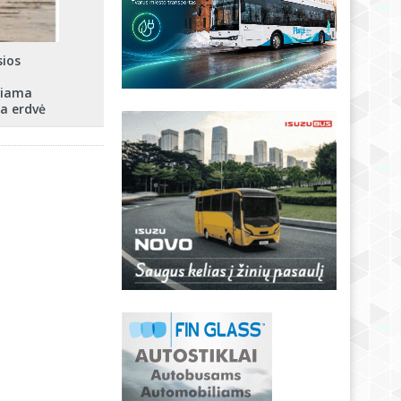
ios
riama
a erdvė