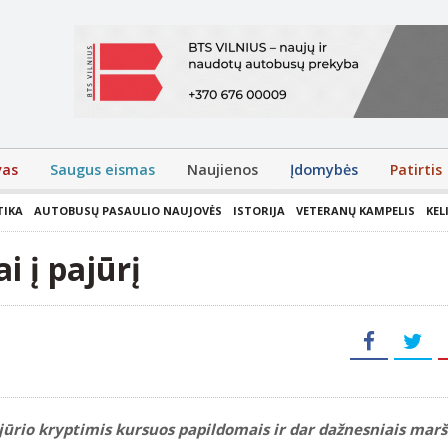
vas
Saugus eismas
Naujienos
Įdomybės
Patirtis
TIKA
AUTOBUSŲ PASAULIO NAUJOVĖS
ISTORIJA
VETERANŲ KAMPELIS
KEL
 į pajūrį
ajūrio kryptimis kursuos papildomais ir dar dažnesniais marš