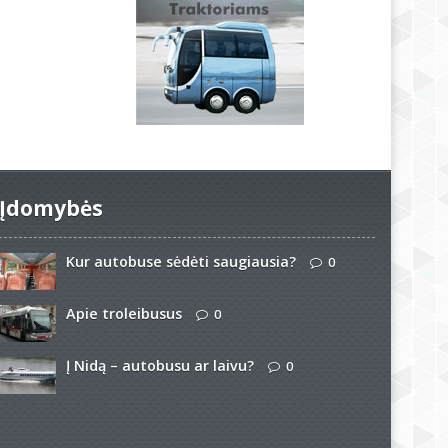
Įdomybės
Kur autobuse sėdėti saugiausia?
0
Apie troleibusus
0
Į Nidą – autobusu ar laivu?
0