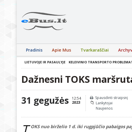
Pradinis
Apie Mus
Tvarkaraščiai
Archy
LIETUVOJE IR PASAULYJE
KELEIVINIO TRANSPORTO PROBLEMA
Dažnesni TOKS maršrutai
31 gegužės
Spausdinti straipsnį
12:54
2023
Lankytojai
Naujienos
T
OKS nuo birželio 1 d. iki rugpjūčio pabaigos p