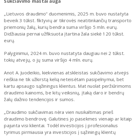
Sukčiavimo mastai auga
„Lietuvos draudimo“ duomenimis, 2025 m. buvo nustatyta
beveik 3 tūkst. fiktyvių ar tikrovės neatitinkančių transporto
priemonių žalų, kurių bendra suma viršijo 5 mln. eurų.
Didžiausia pernai užfiksuota įtartina žala siekė 120 tūkst.
eurų.
Palyginimui, 2024 m. buvo nustatyta daugiau nei 2 tūkst.
tokių atvejų, o jų suma viršijo 4 mln. eurų.
Anot A. Juodeikio, kiekvienas atskleistas sukčiavimo atvejis
reiškia ne tik užkirstą kelią neteisėtam pasipelnymui, bet
kartu apsaugo sąžiningus klientus. Mat nuolat peržiūrimoms
draudimo kainoms, be kitų veiksnių, įtaką daro ir bendrų
žalų dažnio tendencijos ir sumos.
„Draudimo sukčiavimas nėra vien nusikaltimas prieš
draudimo bendrovę. Galutines jo pasekmes vienaip ar kitaip
pajunta visi klientai. Todėl investicijos į profesionalius
tyrimus pirmiausia yra investicijos į sąžiningų klientų