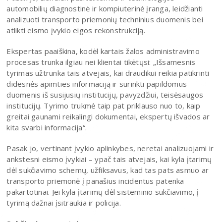
automobilių diagnostinė ir kompiuterinė įranga, leidžianti
analizuoti transporto priemonių techninius duomenis bei
atlikti eismo įvykio eigos rekonstrukciją.
Ekspertas paaiškina, kodėl kartais žalos administravimo
procesas trunka ilgiau nei klientai tikėtųsi: „Išsamesnis
tyrimas užtrunka tais atvejais, kai draudikui reikia patikrinti
didesnės apimties informaciją ir surinkti papildomus
duomenis iš susijusių institucijų, pavyzdžiui, teisėsaugos
institucijų. Tyrimo trukmė taip pat priklauso nuo to, kaip
greitai gaunami reikalingi dokumentai, ekspertų išvados ar
kita svarbi informacija“.
Pasak jo, vertinant įvykio aplinkybes, neretai analizuojami ir
ankstesni eismo įvykiai – ypač tais atvejais, kai kyla įtarimų
dėl sukčiavimo schemų, užfiksavus, kad tas pats asmuo ar
transporto priemonė į panašius incidentus patenka
pakartotinai. Jei kyla įtarimų dėl sisteminio sukčiavimo, į
tyrimą dažnai įsitraukia ir policija.