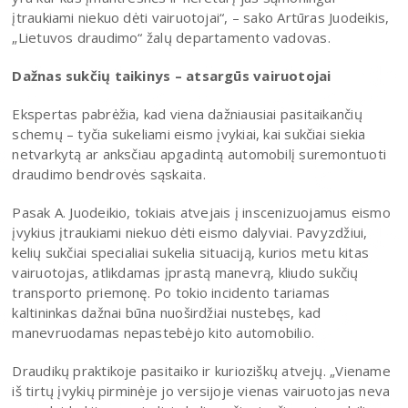
įtraukiami niekuo dėti vairuotojai“, – sako Artūras Juodeikis,
„Lietuvos draudimo“ žalų departamento vadovas.
Dažnas sukčių taikinys – atsargūs vairuotojai
Ekspertas pabrėžia, kad viena dažniausiai pasitaikančių
schemų – tyčia sukeliami eismo įvykiai, kai sukčiai siekia
netvarkytą ar anksčiau apgadintą automobilį suremontuoti
draudimo bendrovės sąskaita.
Pasak A. Juodeikio, tokiais atvejais į inscenizuojamus eismo
įvykius įtraukiami niekuo dėti eismo dalyviai. Pavyzdžiui,
kelių sukčiai specialiai sukelia situaciją, kurios metu kitas
vairuotojas, atlikdamas įprastą manevrą, kliudo sukčių
transporto priemonę. Po tokio incidento tariamas
kaltininkas dažnai būna nuoširdžiai nustebęs, kad
manevruodamas nepastebėjo kito automobilio.
Draudikų praktikoje pasitaiko ir kurioziškų atvejų. „Viename
iš tirtų įvykių pirminėje jo versijoje vienas vairuotojas neva