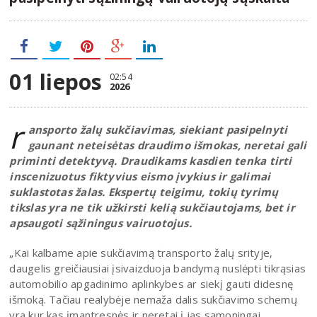
01 liepos
02:54
2026
r
ansporto žalų sukčiavimas, siekiant pasipelnyti
gaunant neteisėtas draudimo išmokas, neretai gali
priminti detektyvą. Draudikams kasdien tenka tirti
inscenizuotus fiktyvius eismo įvykius ir galimai
suklastotas žalas. Ekspertų teigimu, tokių tyrimų
tikslas yra ne tik užkirsti kelią sukčiautojams, bet ir
apsaugoti sąžiningus vairuotojus.
„Kai kalbame apie sukčiavimą transporto žalų srityje,
daugelis greičiausiai įsivaizduoja bandymą nuslėpti tikrąsias
automobilio apgadinimo aplinkybes ar siekį gauti didesnę
išmoką. Tačiau realybėje nemaža dalis sukčiavimo schemų
yra kur kas įmantresnės ir neretai į jas sąmoningai