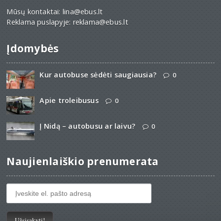
Mūsų kontaktai: lina@ebus.lt
Reklama puslapyje: reklama@ebus.lt
Įdomybės
Kur autobuse sėdėti saugiausia?
0
Apie troleibusus
0
Į Nidą – autobusu ar laivu?
0
Naujienlaiškio prenumerata