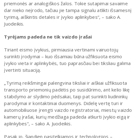
priemonės ar analogiškos žalos. Tokie sutapimai savaime
dar nieko neįrodo, tačiau jie tampa signalu atlikti išsamesnį
tyrimą, aiškintis detales ir įvykio aplinkybes“, – sako A.
Juodeikis.
Tyrėjams padeda ne tik vaizdo įrašai
Tiriant eismo įvykius, pirmiausia vertinami vairuotojų
surinkti įrodymai – kuo išsamiau būna užfiksuota eismo
įvykio vieta ir aplinkybės, tuo paprasčiau bei tiksliau galima
įvertinti situaciją.
„Tyrimą reikšmingai palengvina tiksliai ir aiškiai užfiksuota
transporto priemonių padėtis po susidūrimo, ant kelio likę
stabdymo ar slydimo pėdsakai, taip pat surinkti liudininkų
parodymai ir kontaktiniai duomenys. Didelę vertę turi ir
automobiliuose įrengti vaizdo registratoriai, miestų vaizdo
kamerų įrašai, kurių medžiaga padeda atkurti įvykio eigą ir
aplinkybes“, – sako A. Juodeikis.
Pasak jo, šiandien pasitelkiamos ir technologijos –