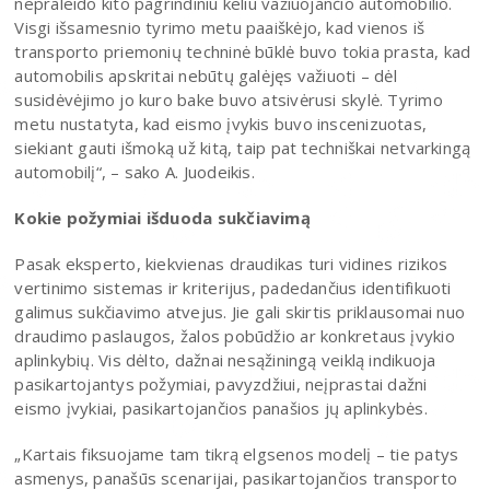
nepraleido kito pagrindiniu keliu važiuojančio automobilio.
Visgi išsamesnio tyrimo metu paaiškėjo, kad vienos iš
transporto priemonių techninė būklė buvo tokia prasta, kad
automobilis apskritai nebūtų galėjęs važiuoti – dėl
susidėvėjimo jo kuro bake buvo atsivėrusi skylė. Tyrimo
metu nustatyta, kad eismo įvykis buvo inscenizuotas,
siekiant gauti išmoką už kitą, taip pat techniškai netvarkingą
automobilį“, – sako A. Juodeikis.
Kokie požymiai išduoda sukčiavimą
Pasak eksperto, kiekvienas draudikas turi vidines rizikos
vertinimo sistemas ir kriterijus, padedančius identifikuoti
galimus sukčiavimo atvejus. Jie gali skirtis priklausomai nuo
draudimo paslaugos, žalos pobūdžio ar konkretaus įvykio
aplinkybių. Vis dėlto, dažnai nesąžiningą veiklą indikuoja
pasikartojantys požymiai, pavyzdžiui, neįprastai dažni
eismo įvykiai, pasikartojančios panašios jų aplinkybės.
„Kartais fiksuojame tam tikrą elgsenos modelį – tie patys
asmenys, panašūs scenarijai, pasikartojančios transporto