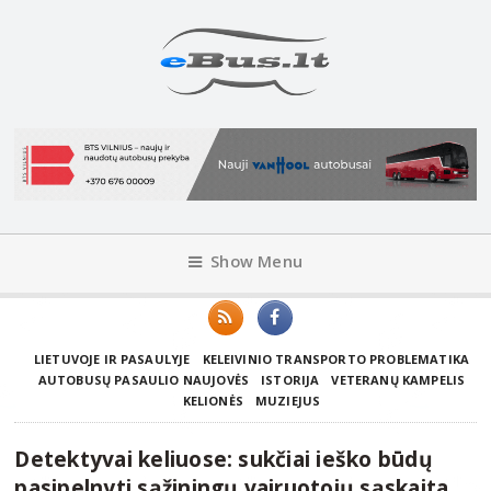
Show Menu
LIETUVOJE IR PASAULYJE
KELEIVINIO TRANSPORTO PROBLEMATIKA
AUTOBUSŲ PASAULIO NAUJOVĖS
ISTORIJA
VETERANŲ KAMPELIS
KELIONĖS
MUZIEJUS
Detektyvai keliuose: sukčiai ieško būdų
pasipelnyti sąžiningų vairuotojų sąskaita