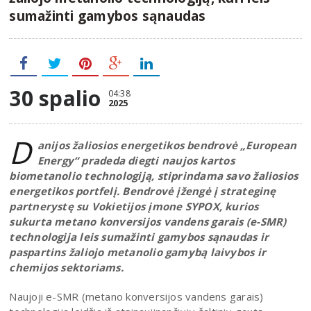
sumažinti gamybos sąnaudas
30 spalio
04:38
2025
D
anijos žaliosios energetikos bendrovė „European
Energy“ pradeda diegti naujos kartos
biometanolio technologiją, stiprindama savo žaliosios
energetikos portfelį. Bendrovė įžengė į strateginę
partnerystę su Vokietijos įmone SYPOX, kurios
sukurta metano konversijos vandens garais (e-SMR)
technologija leis sumažinti gamybos sąnaudas ir
paspartins žaliojo metanolio gamybą laivybos ir
chemijos sektoriams.
Naujoji e-SMR (metano konversijos vandens garais)