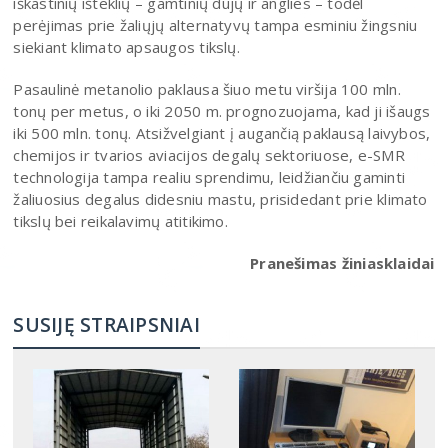
iškastinių išteklių – gamtinių dujų ir anglies – todėl
perėjimas prie žaliųjų alternatyvų tampa esminiu žingsniu
siekiant klimato apsaugos tikslų.
Pasaulinė metanolio paklausa šiuo metu viršija 100 mln.
tonų per metus, o iki 2050 m. prognozuojama, kad ji išaugs
iki 500 mln. tonų. Atsižvelgiant į augančią paklausą laivybos,
chemijos ir tvarios aviacijos degalų sektoriuose, e-SMR
technologija tampa realiu sprendimu, leidžiančiu gaminti
žaliuosius degalus didesniu mastu, prisidedant prie klimato
tikslų bei reikalavimų atitikimo.
Pranešimas žiniasklaidai
SUSIJĘ STRAIPSNIAI