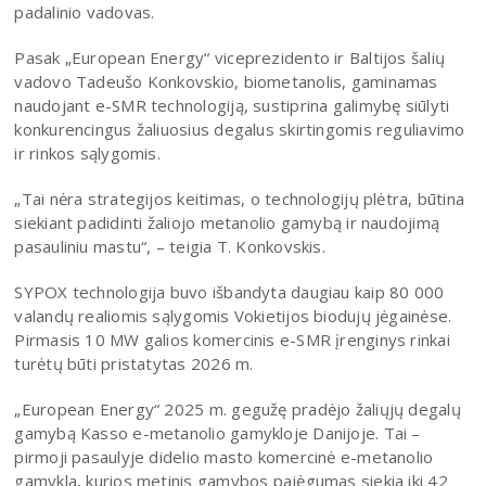
padalinio vadovas.
Pasak „European Energy“ viceprezidento ir Baltijos šalių
vadovo Tadeušo Konkovskio, biometanolis, gaminamas
naudojant e-SMR technologiją, sustiprina galimybę siūlyti
konkurencingus žaliuosius degalus skirtingomis reguliavimo
ir rinkos sąlygomis.
„Tai nėra strategijos keitimas, o technologijų plėtra, būtina
siekiant padidinti žaliojo metanolio gamybą ir naudojimą
pasauliniu mastu“, – teigia T. Konkovskis.
SYPOX technologija buvo išbandyta daugiau kaip 80 000
valandų realiomis sąlygomis Vokietijos biodujų jėgainėse.
Pirmasis 10 MW galios komercinis e-SMR įrenginys rinkai
turėtų būti pristatytas 2026 m.
„European Energy“ 2025 m. gegužę pradėjo žaliųjų degalų
gamybą Kasso e-metanolio gamykloje Danijoje. Tai –
pirmoji pasaulyje didelio masto komercinė e-metanolio
gamykla, kurios metinis gamybos pajėgumas siekia iki 42