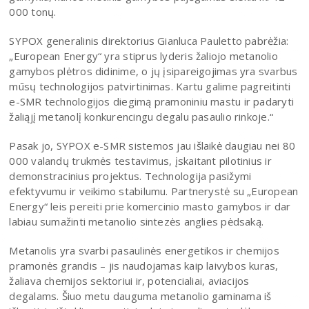
000 tonų.
SYPOX generalinis direktorius Gianluca Pauletto pabrėžia:
„European Energy“ yra stiprus lyderis žaliojo metanolio
gamybos plėtros didinime, o jų įsipareigojimas yra svarbus
mūsų technologijos patvirtinimas. Kartu galime pagreitinti
e-SMR technologijos diegimą pramoniniu mastu ir padaryti
žaliąjį metanolį konkurencingu degalu pasaulio rinkoje.“
Pasak jo, SYPOX e-SMR sistemos jau išlaikė daugiau nei 80
000 valandų trukmės testavimus, įskaitant pilotinius ir
demonstracinius projektus. Technologija pasižymi
efektyvumu ir veikimo stabilumu. Partnerystė su „European
Energy“ leis pereiti prie komercinio masto gamybos ir dar
labiau sumažinti metanolio sintezės anglies pėdsaką.
Metanolis yra svarbi pasaulinės energetikos ir chemijos
pramonės grandis – jis naudojamas kaip laivybos kuras,
žaliava chemijos sektoriui ir, potencialiai, aviacijos
degalams. Šiuo metu dauguma metanolio gaminama iš