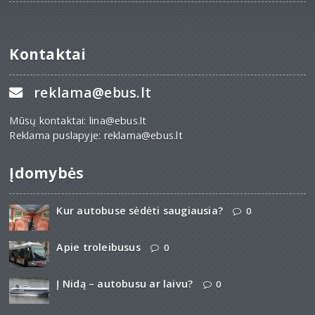
Kontaktai
reklama@ebus.lt
Mūsų kontaktai: lina@ebus.lt
Reklama puslapyje: reklama@ebus.lt
Įdomybės
Kur autobuse sėdėti saugiausia?
0
Apie troleibusus
0
Į Nidą – autobusu ar laivu?
0