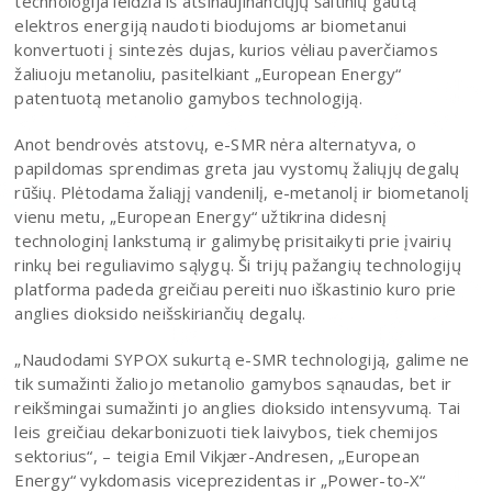
technologija leidžia iš atsinaujinančiųjų šaltinių gautą
elektros energiją naudoti biodujoms ar biometanui
konvertuoti į sintezės dujas, kurios vėliau paverčiamos
žaliuoju metanoliu, pasitelkiant „European Energy“
patentuotą metanolio gamybos technologiją.
Anot bendrovės atstovų, e-SMR nėra alternatyva, o
papildomas sprendimas greta jau vystomų žaliųjų degalų
rūšių. Plėtodama žaliąjį vandenilį, e-metanolį ir biometanolį
vienu metu, „European Energy“ užtikrina didesnį
technologinį lankstumą ir galimybę prisitaikyti prie įvairių
rinkų bei reguliavimo sąlygų. Ši trijų pažangių technologijų
platforma padeda greičiau pereiti nuo iškastinio kuro prie
anglies dioksido neišskiriančių degalų.
„Naudodami SYPOX sukurtą e-SMR technologiją, galime ne
tik sumažinti žaliojo metanolio gamybos sąnaudas, bet ir
reikšmingai sumažinti jo anglies dioksido intensyvumą. Tai
leis greičiau dekarbonizuoti tiek laivybos, tiek chemijos
sektorius“, – teigia Emil Vikjær-Andresen, „European
Energy“ vykdomasis viceprezidentas ir „Power-to-X“