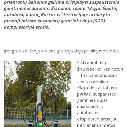
priemonių balionus galiima prisipidyti suspaustomis
gamtinėmis dujomis. Šiandien, spalio 13-ąją, Šiaulių
autobusų parko„Busturas” teritorijoje atidaryta
pirmoji mieste suspaustų gamtinių dujų (SGD)
kompresorinė stotis.
Įrengtos 26 lėtojo ir viena greitojo dujų pripildymo vietos.
SGD autobusų
šiauliečiai kol kas neturi
– tris bandomuosius
jiems paskolino
Klaipėdos autobusų
parkas, suspaustas
gamtines dujas
naudojančius
autobusus
eksploatuojantis jau
ne vienerius metus.