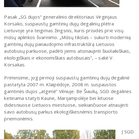
Pasak „SG dujos“ generalinio direktoriaus Virginjaus
Korsako, suspaustų gamtinių dujų degalinių plėtra
Lietuvoje yra teigimas žingsnis, kuris prisidės prie visų
mūsų aplinkos švarinimo. „Mūsų tikslas – sukurti modernią
gamtinių dujų panaudojimo infrastruktūrą Lietuvos
autobusų parkuose, padėti jiems atsinaujinti šiuolaikiškais,
ekologiškais ir ekonomiškais autobusais“, – sakė V.
Korsakas.
Priminsime, jog pirmoji suspaustų gamtinių dujų degalinė
pastatyta 2007 m. Klaipėdoje, 2008 m. suspaustos
gamtinės dujos „atgimė” Vilniuje. Be Šiaulių, SGD degalines
ketinama statyti Kaune, Marijampolėje bei kituose
didesniuose Lietuvos miestuose, siekiančiuose atnaujinti
savo autobusų parkus ekologiškesnėmis transporto
priemonėmis.
Į SGD