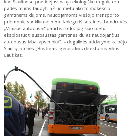
kad Šiauliuose prasidėjusi nauja ekologiškų degalų era
padės mums taupyti -i šiuo metu akcizo mokesčio
gamtinėms dujoms, naudojamoms viešojo transporto
priemonių varikliuose,nėra. Kolegų iš sostinės, bendrovės
„Vilniaus autobusai“ patirtis rodo, jog šiuo metu
eksploatuoti suspaustas gamtines dujas naudojančius
autobusus labai apsimoka“, – degalinės atidaryme kalbėjo
Šiaulių įmonės „Busturas“ generalinis direktorius Vilius
Laužikas.