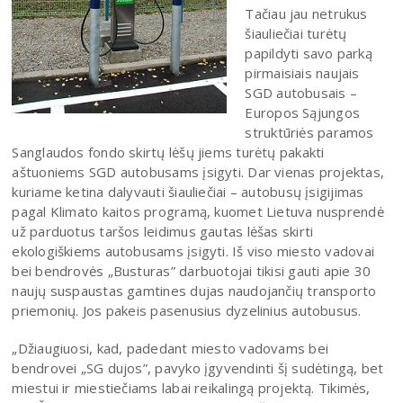
Tačiau jau netrukus
šiauliečiai turėtų
papildyti savo parką
pirmaisiais naujais
SGD autobusais –
Europos Sąjungos
struktūriės paramos
Sanglaudos fondo skirtų lėšų jiems turėtų pakakti
aštuoniems SGD autobusams įsigyti. Dar vienas projektas,
kuriame ketina dalyvauti šiauliečiai – autobusų įsigijimas
pagal Klimato kaitos programą, kuomet Lietuva nusprendė
už parduotus taršos leidimus gautas lėšas skirti
ekologiškiems autobusams įsigyti. Iš viso miesto vadovai
bei bendrovės „Busturas” darbuotojai tikisi gauti apie 30
naujų suspaustas gamtines dujas naudojančių transporto
priemonių. Jos pakeis pasenusius dyzelinius autobusus.
„Džiaugiuosi, kad, padedant miesto vadovams bei
bendrovei „SG dujos”, pavyko įgyvendinti šį sudėtingą, bet
miestui ir miestiečiams labai reikalingą projektą. Tikimės,