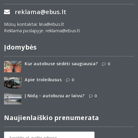
reklama@ebus.lt
Mūsų kontaktai: lina@ebus.lt
Reklama puslapyje: reklama@ebus.lt
Įdomybės
Kur autobuse sėdėti saugiausia?
0
Apie troleibusus
0
Į Nidą – autobusu ar laivu?
0
Naujienlaiškio prenumerata