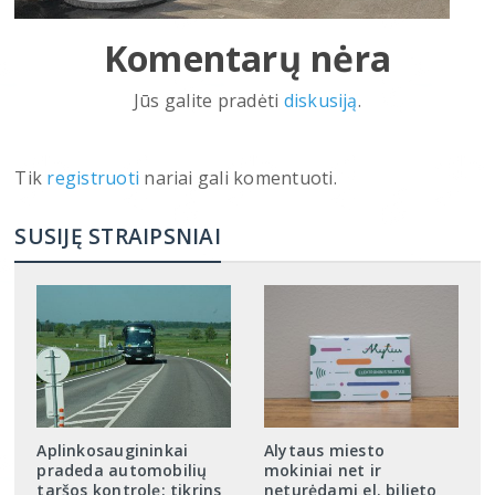
Komentarų nėra
Jūs galite pradėti
diskusiją
.
Tik
registruoti
nariai gali komentuoti.
SUSIJĘ STRAIPSNIAI
Aplinkosaugininkai
Alytaus miesto
pradeda automobilių
mokiniai net ir
taršos kontrolę: tikrins
neturėdami el. bilieto