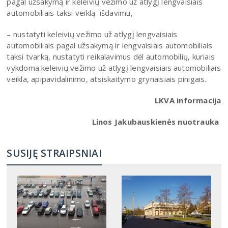
pagal užsakymą ir keleivių vežimo už atlygį lengvaisiais
automobiliais taksi veiklą išdavimu,
– nustatyti keleivių vežimo už atlygį lengvaisiais
automobiliais pagal užsakymą ir lengvaisiais automobiliais
taksi tvarką, nustatyti reikalavimus dėl automobilių, kuriais
vykdoma keleivių vežimo už atlygį lengvaisiais automobiliais
veikla, apipavidalinimo, atsiskaitymo grynaisiais pinigais.
LKVA informacija
Linos Jakubauskienės nuotrauka
SUSIJĘ STRAIPSNIAI