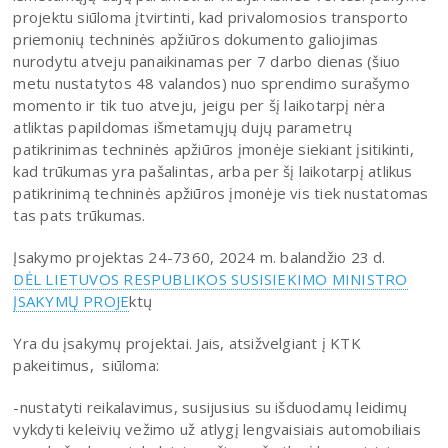
projektu siūloma įtvirtinti, kad privalomosios transporto
priemonių techninės apžiūros dokumento galiojimas
nurodytu atveju panaikinamas per 7 darbo dienas (šiuo
metu nustatytos 48 valandos) nuo sprendimo surašymo
momento ir tik tuo atveju, jeigu per šį laikotarpį nėra
atliktas papildomas išmetamųjų dujų parametrų
patikrinimas techninės apžiūros įmonėje siekiant įsitikinti,
kad trūkumas yra pašalintas, arba per šį laikotarpį atlikus
patikrinimą techninės apžiūros įmonėje vis tiek nustatomas
tas pats trūkumas.
Įsakymo projektas 24-7360, 2024 m. balandžio 23 d.
DĖL LIETUVOS RESPUBLIKOS SUSISIEKIMO MINISTRO
ĮSAKYMŲ PROJE
ktų
Yra du įsakymų projektai. Jais, atsižvelgiant į KTK
pakeitimus, siūloma:
-nustatyti reikalavimus, susijusius su išduodamų leidimų
vykdyti keleivių vežimo už atlygį lengvaisiais automobiliais