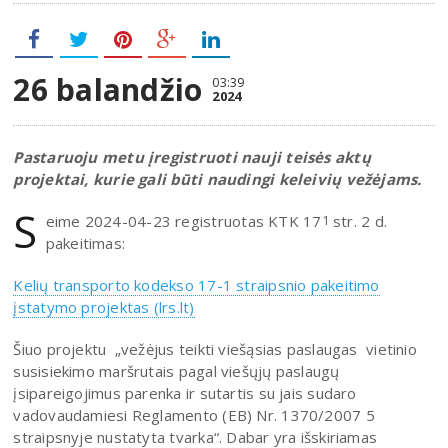
26 balandžio
03:39
2024
Pastaruoju metu įregistruoti nauji teisės aktų
projektai, kurie gali būti naudingi keleivių vežėjams.
S
eime 2024-04-23 registruotas KTK 17
str. 2 d.
1
pakeitimas:
Kelių transporto kodekso 17-1 straipsnio pakeitimo
įstatymo projektas (lrs.lt)
Šiuo projektu „vežėjus teikti viešąsias paslaugas vietinio
susisiekimo maršrutais pagal viešųjų paslaugų
įsipareigojimus parenka ir sutartis su jais sudaro
vadovaudamiesi Reglamento (EB) Nr. 1370/2007 5
straipsnyje nustatyta tvarka“. Dabar yra išskiriamas