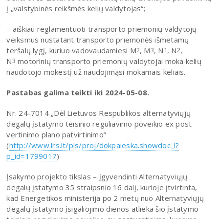
į „valstybinės reikšmės kelių valdytojas“;
– aiškiau reglamentuoti transporto priemonių valdytojų
veiksmus nustatant transporto priemonės išmetamų
teršalų lygį, kuriuo vadovaudamiesi M
, M
, N
, N
,
2
3
1
2
N
motorinių transporto priemonių valdytojai moka kelių
3
naudotojo mokestį už naudojimąsi mokamais keliais.
Pastabas galima teikti iki 2024-05-08.
Nr. 24-7014 „Dėl Lietuvos Respublikos alternatyviųjų
degalų įstatymo teisinio reguliavimo poveikio ex post
vertinimo plano patvirtinimo”
(
http://www.lrs.lt/pls/proj/dokpaieska.showdoc_l?
p_id=1799017
)
Įsakymo projekto tikslas – įgyvendinti Alternatyviųjų
degalų įstatymo 35 straipsnio 16 dalį, kurioje įtvirtinta,
kad Energetikos ministerija po 2 metų nuo Alternatyviųjų
degalų įstatymo įsigaliojimo dienos atlieka šio įstatymo