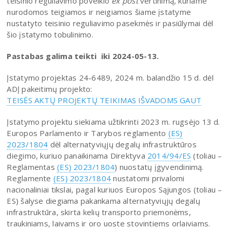
teisinio reguliavimo poveikio
ex post
vertinimą, kuriame
nurodomos teigiamos ir neigiamos šiame įstatyme
nustatyto teisinio reguliavimo pasekmės ir pasiūlymai dėl
šio įstatymo tobulinimo.
Pastabas galima teikti iki 2024-05-13.
Įstatymo projektas 24-6489, 2024 m. balandžio 15 d. dėl
ADĮ pakeitimų projekto:
TEISĖS AKTŲ PROJEKTŲ TEIKIMAS IŠVADOMS GAUT
Įstatymo projektu siekiama užtikrinti 2023 m. rugsėjo 13 d.
Europos Parlamento ir Tarybos reglamento
(ES)
2023/1804
dėl alternatyviųjų degalų infrastruktūros
diegimo, kuriuo panaikinama Direktyva
2014/94/ES
(toliau –
Reglamentas
(ES) 2023/1804
) nuostatų įgyvendinimą.
Reglamente
(ES) 2023/1804
nustatomi privalomi
nacionaliniai tikslai, pagal kuriuos Europos Sąjungos (toliau –
ES) šalyse diegiama pakankama alternatyviųjų degalų
infrastruktūra, skirta kelių transporto priemonėms,
traukiniams, laivams ir oro uoste stovintiems orlaiviams.