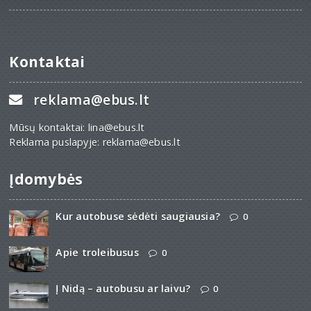
Kontaktai
reklama@ebus.lt
Mūsų kontaktai: lina@ebus.lt
Reklama puslapyje: reklama@ebus.lt
Įdomybės
Kur autobuse sėdėti saugiausia?
0
Apie troleibusus
0
Į Nidą – autobusu ar laivu?
0