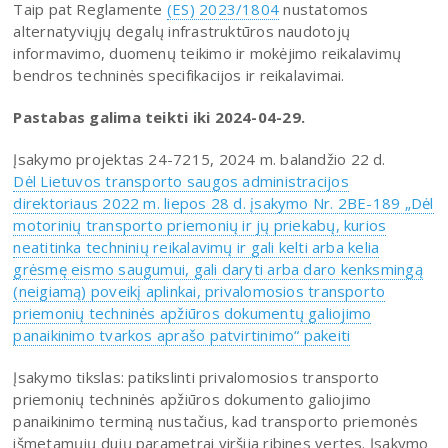
Taip pat Reglamente
(ES) 2023/1804
nustatomos
alternatyviųjų degalų infrastruktūros naudotojų
informavimo, duomenų teikimo ir mokėjimo reikalavimų
bendros techninės specifikacijos ir reikalavimai.
Pastabas galima teikti iki 2024-04-29.
Įsakymo projektas 24-7215, 2024 m. balandžio 22 d.
Dėl Lietuvos transporto saugos administracijos
direktoriaus 2022 m. liepos 28 d. įsakymo Nr. 2BE-189 „Dėl
motorinių transporto priemonių ir jų priekabų, kurios
neatitinka techninių reikalavimų ir gali kelti arba kelia
grėsmę eismo saugumui, gali daryti arba daro kenksmingą
(neigiamą) poveikį aplinkai, privalomosios transporto
priemonių techninės apžiūros dokumentų galiojimo
panaikinimo tvarkos aprašo patvirtinimo“ pakeiti
Įsakymo tikslas: patikslinti privalomosios transporto
priemonių techninės apžiūros dokumento galiojimo
panaikinimo terminą nustačius, kad transporto priemonės
išmetamųjų dujų parametrai viršija ribines vertes. Įsakymo