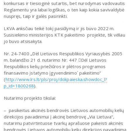
konkursas ir tiesioginė sutartis, bet nurodymas vadovautis
Reglamentu yra labai logiškas, o ten kaip kokia savivaldybė
nuspręs, taip ir galės pasirinkti.
LKVA anksčiau teikė tokį pasiūlymą ir jis buvo 2022 m.
Susisiekimo ministerijos KTK pakeitimo projekte, tik vėliau
jo buvo atsisakyta.
Nr. 24-7400 „Dėl Lietuvos Respublikos Vyriausybės 2005
m. balandžio 21 d. nutarimo Nr. 447 Dėl Lietuvos
Respublikos kelių priežiūros ir plėtros programos
finansavimo įstatymo įgyvendinimo´ pakeitimo”
(
http://www.lrs.lt/pls/proj/dokpaieska.showdoc_l?
p_id=1800268
).
Nutarimo projekto tikslai:
– pasikeitus akcinės bendrovės Lietuvos automobilių kelių
direkcijos pavadinimui į akcinę bendrovę „Via Lietuva“,
nutarimu patvirtintuose tvarkų aprašuose pakeisti akcinės
bendrovės Lietuvos automobilių kelių direkcijos pavadinimą