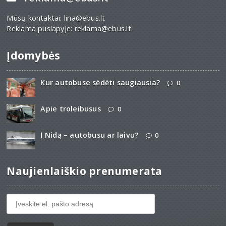
Mūsų kontaktai: lina@ebus.lt
Reklama puslapyje: reklama@ebus.lt
Įdomybės
Kur autobuse sėdėti saugiausia?
0
Apie troleibusus
0
Į Nidą – autobusu ar laivu?
0
Naujienlaiškio prenumerata