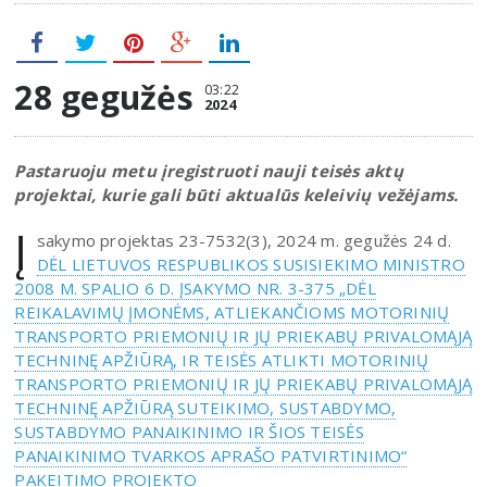
28 gegužės
03:22
2024
Pastaruoju metu įregistruoti nauji teisės aktų
projektai, kurie gali būti aktualūs keleivių vežėjams.
Į
sakymo projektas 23-7532(3), 2024 m. gegužės 24 d.
DĖL LIETUVOS RESPUBLIKOS SUSISIEKIMO MINISTRO
2008 M. SPALIO 6 D. ĮSAKYMO NR. 3-375 „DĖL
REIKALAVIMŲ ĮMONĖMS, ATLIEKANČIOMS MOTORINIŲ
TRANSPORTO PRIEMONIŲ IR JŲ PRIEKABŲ PRIVALOMĄJĄ
TECHNINĘ APŽIŪRĄ, IR TEISĖS ATLIKTI MOTORINIŲ
TRANSPORTO PRIEMONIŲ IR JŲ PRIEKABŲ PRIVALOMĄJĄ
TECHNINĘ APŽIŪRĄ SUTEIKIMO, SUSTABDYMO,
SUSTABDYMO PANAIKINIMO IR ŠIOS TEISĖS
PANAIKINIMO TVARKOS APRAŠO PATVIRTINIMO“
PAKEITIMO PROJEKTO