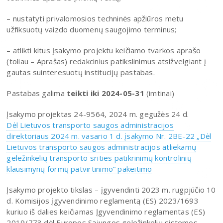
– nustatyti privalomosios techninės apžiūros metu
užfiksuotų vaizdo duomenų saugojimo terminus;
– atlikti kitus Įsakymo projektu keičiamo tvarkos aprašo
(toliau – Aprašas) redakcinius patikslinimus atsižvelgiant į
gautas suinteresuotų institucijų pastabas.
Pastabas galima
teikti iki 2024-05-31
(imtinai)
Įsakymo projektas 24-9564, 2024 m. gegužės 24 d.
Dėl Lietuvos transporto saugos administracijos
direktoriaus 2024 m. vasario 1 d. įsakymo Nr. 2BE-22 „Dėl
Lietuvos transporto saugos administracijos atliekamų
geležinkelių transporto srities patikrinimų kontrolinių
klausimynų formų patvirtinimo“ pakeitimo
Įsakymo projekto tikslas – įgyvendinti 2023 m. rugpjūčio 10
d. Komisijos įgyvendinimo reglamentą (ES) 2023/1693
kuriuo iš dalies keičiamas Įgyvendinimo reglamentas (ES)
2019/773 dėl Europos Sąjungos geležinkelių sistemos