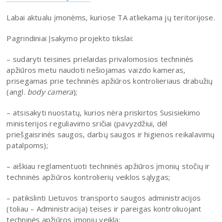
Labai aktualu įmonėms, kuriose TA atliekama jų teritorijose.
Pagrindiniai Įsakymo projekto tikslai:
– sudaryti teisines prielaidas privalomosios techninės
apžiūros metu naudoti nešiojamas vaizdo kameras,
prisegamas prie techninės apžiūros kontrolieriaus drabužių
(angl.
body camera
);
– atsisakyti nuostatų, kurios nėra priskirtos Susisiekimo
ministerijos reguliavimo sričiai (pavyzdžiui, dėl
priešgaisrinės saugos, darbų saugos ir higienos reikalavimų
patalpoms);
– aiškiau reglamentuoti techninės apžiūros įmonių stočių ir
techninės apžiūros kontrolierių veiklos sąlygas;
– patikslinti Lietuvos transporto saugos administracijos
(toliau – Administracija) teises ir pareigas kontroliuojant
techninės apžiūros įmonių veiklą;