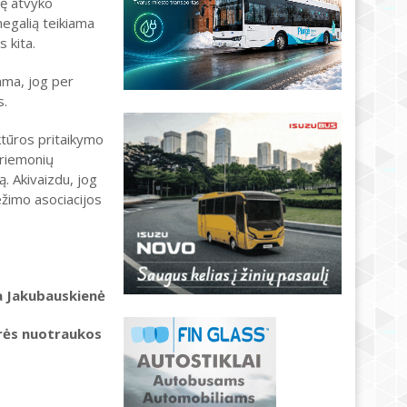
lę atvyko
negalią teikiama
 kita.
ama, jog per
s.
ktūros pritaikymo
priemonių
. Akivaizdu, jog
žimo asociacijos
a Jakubauskienė
rės nuotraukos