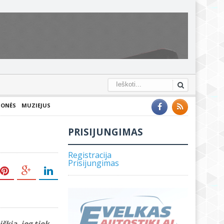
IONĖS
MUZIEJUS
PRISIJUNGIMAS
Registracija
Prisijungimas
škia, jog tiek