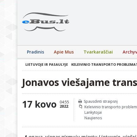
Pradinis
Apie Mus
Tvarkaraščiai
Archy
LIETUVOJE IR PASAULYJE
KELEIVINIO TRANSPORTO PROBLEMA
Jonavos viešajame trans
17 kovo
Spausdinti straipsnį
04:55
2022
Keleivinio transporto problem
Lankytojai
Naujienos
onava, vienas pirmųjų miestų Lietuvoje, viešaja