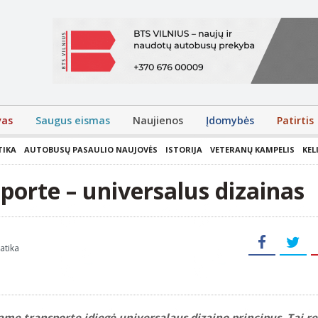
vas
Saugus eismas
Naujienos
Įdomybės
Patirtis
TIKA
AUTOBUSŲ PASAULIO NAUJOVĖS
ISTORIJA
VETERANŲ KAMPELIS
KEL
porte – universalus dizainas
atika
me transporte įdiegė universalaus dizaino principus. Tai rei