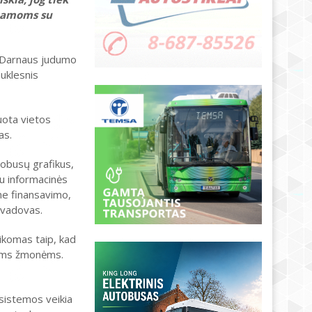
 mamoms su
s Darnaus judumo
auklesnis
uota vietos
as.
tobusų grafikus,
tu informacinės
me finansavimo,
 vadovas.
aikomas taip, kad
tiems žmonėms.
 sistemos veikia