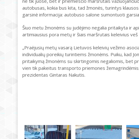
ne tik juose, bet ir priemiesčio maršrutais važiuojanči
autobusas, kokia bus kita, tad žmonės, turintys klausos
garsinė informacija: autobuso salone sumontuoti garsiaka
Šiuo metu žmonėms su judėjimo negalia pritaikyta ir ap
artimiausius pora metų ir šiais maršrutais keleivius ve
„Praėjusių metų vasarą Lietuvos keleivių vežimo asocia
individualių poreikių turintiems žmonėms. Puiku, kad Jo
pritaikymą žmonėms su skirtingomis negaliomis, bet pro
vien tik pakeitus transporto priemones žemagrindėmis,
prezidentas Gintaras Nakutis.