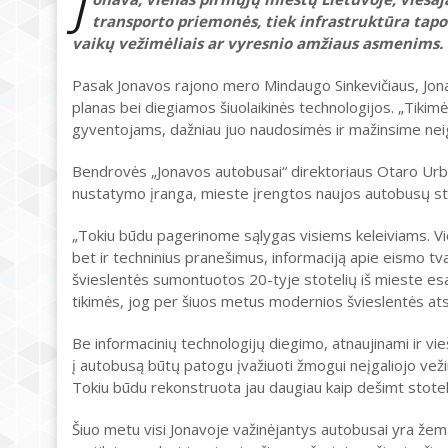
J
transporto priemonės, tiek infrastruktūra tap
vaikų vežimėliais ar vyresnio amžiaus asmenims.
Pasak Jonavos rajono mero Mindaugo Sinkevičiaus, Jona
planas bei diegiamos šiuolaikinės technologijos. „Tikim
gyventojams, dažniau juo naudosimės ir mažinsime neig
Bendrovės „Jonavos autobusai“ direktoriaus Otaro Ur
nustatymo įranga, mieste įrengtos naujos autobusų stot
„Tokiu būdu pagerinome sąlygas visiems keleiviams. Vie
bet ir techninius pranešimus, informaciją apie eismo tv
švieslentės sumontuotos 20-tyje stotelių iš mieste es
tikimės, jog per šiuos metus modernios švieslentės at
Be informacinių technologijų diegimo, atnaujinami ir vieš
į autobusą būtų patogu įvažiuoti žmogui neįgaliojo veži
Tokiu būdu rekonstruota jau daugiau kaip dešimt stotelių
Šiuo metu visi Jonavoje važinėjantys autobusai yra žem