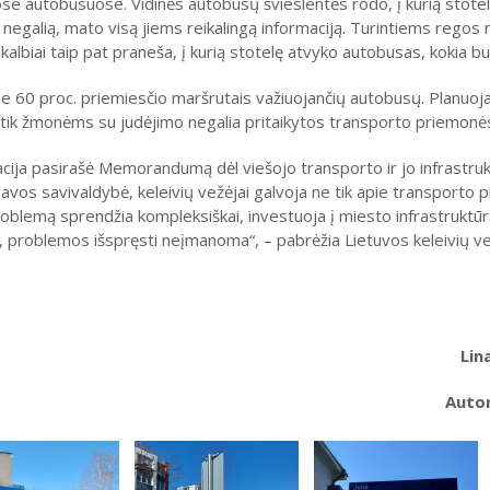
uose autobusuose. Vidinės autobusų švieslentės rodo, į kurią stote
 negalią, mato visą jiems reikalingą informaciją. Turintiems regos 
lbiai taip pat praneša, į kurią stotelę atvyko autobusas, kokia bus
ie 60 proc. priemiesčio maršrutais važiuojančių autobusų. Planuoj
š tik žmonėms su judėjimo negalia pritaikytos transporto priemonė
cija pasirašė Memorandumą dėl viešojo transporto ir jo infrastru
navos savivaldybė, keleivių vežėjai galvoja ne tik apie transporto 
blemą sprendžia kompleksiškai, investuoja į miesto infrastruktūrą
 problemos išspręsti neįmanoma“, – pabrėžia Lietuvos keleivių ve
Lin
Auto