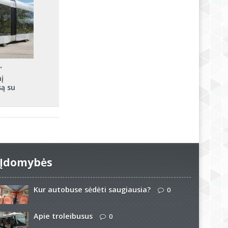
“
į
są su
Įdomybės
Kur autobuse sėdėti saugiausia?
0
Apie troleibusus
0