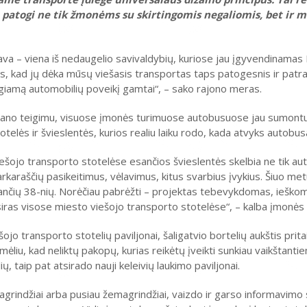
o patogi ne tik žmonėms su skirtingomis negaliomis, bet ir
va – viena iš nedaugelio savivaldybių, kuriose jau įgyvendinama
ės, kad jų dėka mūsų viešasis transportas taps patogesnis ir patr
iamą automobilių poveikį gamtai“, – sako rajono meras.
bano teigimu, visuose įmonės turimuose autobusuose jau sumont
elės ir švieslentės, kurios realiu laiku rodo, kada atvyks autobus
šojo transporto stotelėse esančios švieslentės skelbia ne tik au
arkaraščių pasikeitimus, vėlavimus, kitus svarbius įvykius. Šiuo me
ančių 38-nių. Norėčiau pabrėžti – projektas tebevykdomas, ieško
siras visose miesto viešojo transporto stotelėse“, – kalba įmonės
ojo transporto stotelių paviljonai, šaligatvio bortelių aukštis prit
mėliu, kad neliktų pakopų, kurias reikėtų įveikti sunkiau vaikštan
, taip pat atsirado nauji keleivių laukimo paviljonai.
agrindžiai arba pusiau žemagrindžiai, vaizdo ir garso informavimo