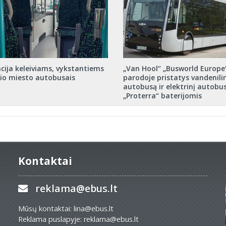
cija keleiviams, vykstantiems
„Van Hool“ „Busworld Europe
io miesto autobusais
parodoje pristatys vandenilin
autobusą ir elektrinį autobu
„Proterra“ baterijomis
Kontaktai
reklama@ebus.lt
Mūsų kontaktai: lina@ebus.lt
Reklama puslapyje: reklama@ebus.lt