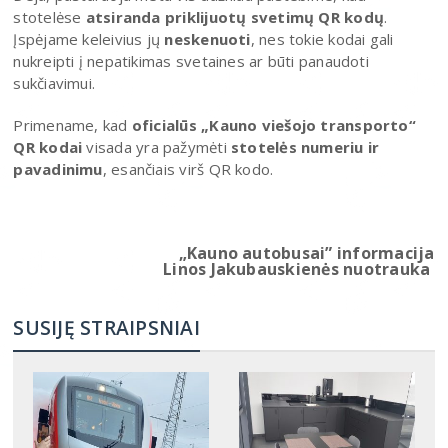
stotelėse
atsiranda priklijuotų svetimų QR kodų
.
Įspėjame keleivius jų
neskenuoti
, nes tokie kodai gali
nukreipti į nepatikimas svetaines ar būti panaudoti
sukčiavimui.
Primename, kad
oficialūs „Kauno viešojo transporto“
QR kodai
visada yra pažymėti
stotelės numeriu ir
pavadinimu
, esančiais virš QR kodo.
„Kauno autobusai” informacija
Linos Jakubauskienės nuotrauka
SUSIJĘ STRAIPSNIAI