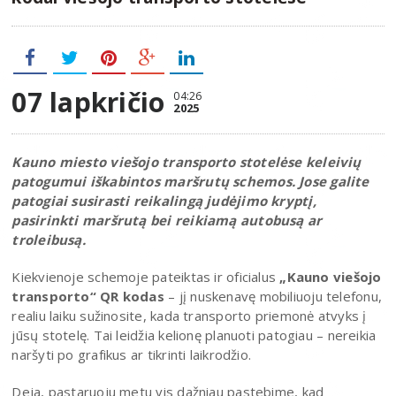
07 lapkričio
04:26
2025
Kauno miesto viešojo transporto stotelėse keleivių
patogumui iškabintos maršrutų schemos. Jose galite
patogiai susirasti reikalingą judėjimo kryptį,
pasirinkti maršrutą bei reikiamą autobusą ar
troleibusą.
Kiekvienoje schemoje pateiktas ir oficialus
„Kauno viešojo
transporto“ QR kodas
– jį nuskenavę mobiliuoju telefonu,
realiu laiku sužinosite, kada transporto priemonė atvyks į
jūsų stotelę. Tai leidžia kelionę planuoti patogiau – nereikia
naršyti po grafikus ar tikrinti laikrodžio.
Deja, pastaruoju metu vis dažniau pastebime, kad