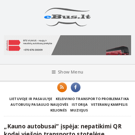
Show Menu
LIETUVOJE IR PASAULYJE
KELEIVINIO TRANSPORTO PROBLEMATIKA
AUTOBUSŲ PASAULIO NAUJOVĖS
ISTORIJA
VETERANŲ KAMPELIS
KELIONĖS
MUZIEJUS
„Kauno autobusai” įspėja: nepatikimi QR
kodai viešojo transporto stotelėse