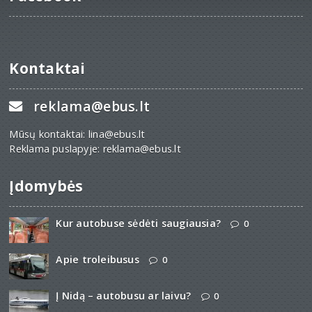
Kontaktai
reklama@ebus.lt
Mūsų kontaktai: lina@ebus.lt
Reklama puslapyje: reklama@ebus.lt
Įdomybės
Kur autobuse sėdėti saugiausia?
0
Apie troleibusus
0
Į Nidą – autobusu ar laivu?
0