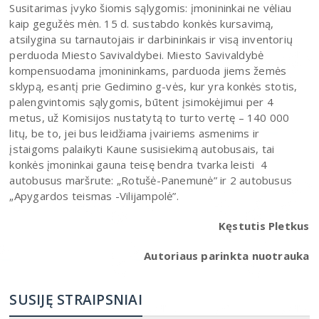
Susitarimas įvyko šiomis sąlygomis: įmonininkai ne vėliau
kaip gegužės mėn. 15 d. sustabdo konkės kursavimą,
atsilygina su tarnautojais ir darbininkais ir visą inventorių
perduoda Miesto Savivaldybei. Miesto Savivaldybė
kompensuodama įmonininkams, parduoda jiems žemės
sklypą, esantį prie Gedimino g-vės, kur yra konkės stotis,
palengvintomis sąlygomis, būtent įsimokėjimui per 4
metus, už Komisijos nustatytą to turto vertę – 140 000
litų, be to, jei bus leidžiama įvairiems asmenims ir
įstaigoms palaikyti Kaune susisiekimą autobusais, tai
konkės įmoninkai gauna teisę bendra tvarka leisti 4
autobusus maršrute: „Rotušė-Panemunė” ir 2 autobusus
„Apygardos teismas -Vilijampolė”.
Kęstutis Pletkus
Autoriaus parinkta nuotrauka
SUSIJĘ STRAIPSNIAI