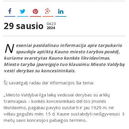
29 sausio
04:23
2024
N
eseniai pasidalinau informacija apie tarpukario
spaudoje aptiktą Kauno miesto tarybos posėdį,
kuriame svarstytas Kauno konkės likvidavimas.
Miesto taryba įpareigojo tuo klausimu Miesto Valdybą
vesti derybas su koncesininkais.
Šį savaitgalį radau dar informacijos šia tema:
„Miesto Valdybai ilga laiką vedusiai derybas su arklių
tramvajaus – konkės koncesininkais dėl tos įmonės
likvidavimo, pagaliau pavyko susitarti ir jau 1929 m. ne
vėliau gegužės mėn. 15 d. Kaune sustabdyti neišgyvenusi 3
metų savo koncesijos pabaigos termino..