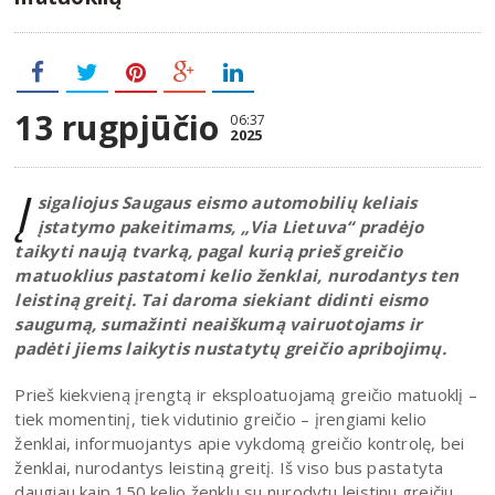
13 rugpjūčio
06:37
2025
Į
sigaliojus Saugaus eismo automobilių keliais
įstatymo pakeitimams, „Via Lietuva“ pradėjo
taikyti naują tvarką, pagal kurią prieš greičio
matuoklius pastatomi kelio ženklai, nurodantys ten
leistiną greitį. Tai daroma siekiant didinti eismo
saugumą, sumažinti neaiškumą vairuotojams ir
padėti jiems laikytis nustatytų greičio apribojimų.
Prieš kiekvieną įrengtą ir eksploatuojamą greičio matuoklį –
tiek momentinį, tiek vidutinio greičio – įrengiami kelio
ženklai, informuojantys apie vykdomą greičio kontrolę, bei
ženklai, nurodantys leistiną greitį. Iš viso bus pastatyta
daugiau kaip 150 kelio ženklų su nurodytu leistinu greičiu