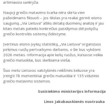
artimiausia sankryža.
Naujoji greičio matavimo tvarka nėra skirta vien
pažeidimams fiksuoti – jos tikslas yra realiai gerinti eismo
saugumą. „Via Lietuva“ atliks detalią duomenų analizę ir jau
kitais metais pateiks konkrečius pasiūlymus dėl pokyčių
greičio kontrolės sistemų išdėstyme.
Įvertinus eismo įvykių statistiką, „Via Lietuva“ organizuos
pirkimus ruožų pertvarkymo darbams, o šie bus vykdomi
2026 metais. Informacija apie kelių ruožus, kuriuose veikia
greičio matuokliai, bus skelbiama viešai.
Šiuo metu Lietuvos valstybinės reikšmės keliuose yra
įrengti 78 momentiniai greičio matuokliai ir 135 vidutinio
greičio matavimo sistemos.
Susisiekimo ministerijos informacija
Linos Jakubauskienės nuotrauka