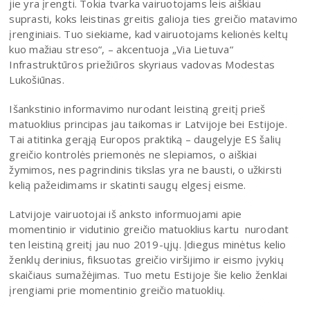
jie yra įrengti. Tokia tvarka vairuotojams leis aiškiau
suprasti, koks leistinas greitis galioja ties greičio matavimo
įrenginiais. Tuo siekiame, kad vairuotojams kelionės keltų
kuo mažiau streso“, – akcentuoja „Via Lietuva“
Infrastruktūros priežiūros skyriaus vadovas Modestas
Lukošiūnas.
Išankstinio informavimo nurodant leistiną greitį prieš
matuoklius principas jau taikomas ir Latvijoje bei Estijoje.
Tai atitinka gerąją Europos praktiką – daugelyje ES šalių
greičio kontrolės priemonės ne slepiamos, o aiškiai
žymimos, nes pagrindinis tikslas yra ne bausti, o užkirsti
kelią pažeidimams ir skatinti saugų elgesį eisme.
Latvijoje vairuotojai iš anksto informuojami apie
momentinio ir vidutinio greičio matuoklius kartu nurodant
ten leistiną greitį jau nuo 2019-ųjų. Įdiegus minėtus kelio
ženklų derinius, fiksuotas greičio viršijimo ir eismo įvykių
skaičiaus sumažėjimas. Tuo metu Estijoje šie kelio ženklai
įrengiami prie momentinio greičio matuoklių.