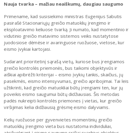
Nauja tvarka – mažiau neaiškumų, daugiau saugumo
Primename, kad susisiekimo ministras Eugenijus Sabutis
pasirašė Stacionariųjų greičio matuoklių įrengimo ir
eksploatavimo keliuose tvarką. Ji numato, kad momentinio ir
vidutinio greičio matavimo sistemos veiks nustatytose
juodosiose dėmėse ir avaringuose ruožuose, vietose, kur
eismo įvykiai kartojasi.
Sudarant prioritetinį sąrašą vietų, kuriose bus įrengiamos
greičio kontrolės priemonės, bus taikomi objektyvūs ir
aiškiai apibrėžti kriterijai – eismo įvykių tankis, skaičius, jų
pasekmės, eismo intensyvumas, greičio apribojimai. Tai leis
užtikrinti, kad greičio matuokliai būtų įrengiami ten, kur jų
poveikis eismo saugumui būtų didžiausias. Šis metodas
padės nukreipti kontrolės priemones į vietas, kur greičio
viršijimas kelia didžiausią grėsmę eismo dalyviams.
Kelių ruožuose per gyvenvietes momentinių greičio
matuoklių įrengimo vieta bus nustatoma individuliai,
atsižvelgiant į eismo saugumo sričiai svarbius objektus –