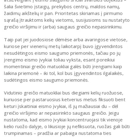
šalia švietimo įstaigų, prekybos centrų, maldos namų,
žaidimų aikštelių ir pan. Prioritetas skiriamas į pirmumo
sąrašą įtrauktoms kelių vietoms, susijusioms su nustatyto
greičio viršijimu ir (arba) saugaus greičio nepasirinkimu.
Taip pat jei juodosiose dėmėse arba avaringose vietose,
kuriose per vienerių metų laikotarpį buvo įgyvendintos
nesudėtingos eismo saugumo priemonės, tačiau po jų
įrengimo eismo įvykiai toliau vyksta, esant poreikiui
momentiniai greičio matuokliai galės būti įrengiami kaip
laikina priemonė – iki tol, kol bus įgyvendintos ilgalaikės,
sudėtingos eismo saugumo priemonės.
Vidutinio greičio matuokliai bus diegiami kelių ruožuose,
kuriuose per pastaruosius ketverius metus fiksuoti bent
keturi įskaitiniai eismo įvykiai, iš jų mažiausiai du – dėl
greičio viršijimo ar nepasirinkto saugaus greičio. Jeigu
nustatoma, kad eismo įvykiai koncentruojasi tik vienoje
kelio ruožo dalyje, o likusioje jų nefiksuota, ruožas gali būti
trumpinamas – pradžia ar pabaiga nustatoma ties