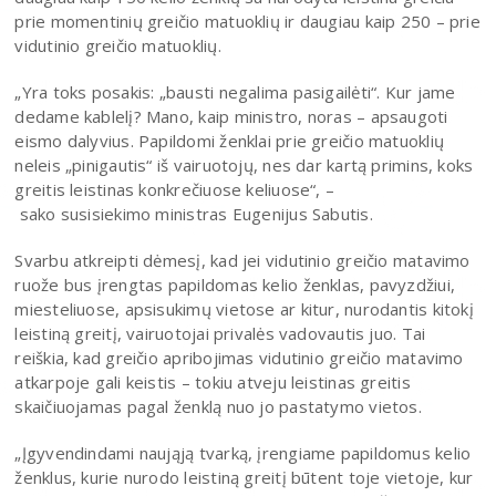
prie momentinių greičio matuoklių ir daugiau kaip 250 – prie
vidutinio greičio matuoklių.
„Yra toks posakis: „bausti negalima pasigailėti“. Kur jame
dedame kablelį? Mano, kaip ministro, noras – apsaugoti
eismo dalyvius. Papildomi ženklai prie greičio matuoklių
neleis „pinigautis“ iš vairuotojų, nes dar kartą primins, koks
greitis leistinas konkrečiuose keliuose“, –
sako susisiekimo ministras Eugenijus Sabutis.
Svarbu atkreipti dėmesį, kad jei vidutinio greičio matavimo
ruože bus įrengtas papildomas kelio ženklas, pavyzdžiui,
miesteliuose, apsisukimų vietose ar kitur, nurodantis kitokį
leistiną greitį, vairuotojai privalės vadovautis juo. Tai
reiškia, kad greičio apribojimas vidutinio greičio matavimo
atkarpoje gali keistis – tokiu atveju leistinas greitis
skaičiuojamas pagal ženklą nuo jo pastatymo vietos.
„Įgyvendindami naująją tvarką, įrengiame papildomus kelio
ženklus, kurie nurodo leistiną greitį būtent toje vietoje, kur