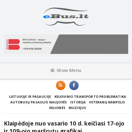
Show Menu
LIETUVOJE IR PASAULYJE
KELEIVINIO TRANSPORTO PROBLEMATIKA
AUTOBUSŲ PASAULIO NAUJOVĖS
ISTORIJA
VETERANŲ KAMPELIS
KELIONĖS
MUZIEJUS
Klaipėdoje nuo vasario 10 d. keičiasi 17-ojo
ir 109-ojo maršrutų grafikai