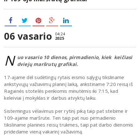
06 vasario
04:24
2025
N
uo vasario 10 dienos, pirmadienio, kiek keičiasi
dviejų maršrutų grafikai.
17-ajame dėl sudėtingų rytais eismo sąlygų tiksliname
ankstyvųjų važiavimų planinį laiką, ankstiname 7:20 reisą iš
Ragainės stotelės penkiomis minutėmis iki 7:15, kad
keleiviai į mokyklas ir darbus atvyktų laiku.
Sistemingus vėlavimus per rytinį piką taip pat stebime ir
109-ajame maršrute. Ten taip pat nuo pirmadienio
tiksliname planines reisų trukmes, taip pat darbo dienomis
pridedame vieną vakarinį važiavimą.