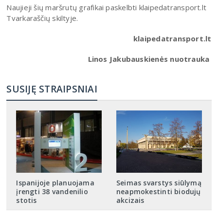
Naujieji šių maršrutų grafikai paskelbti klaipedatransport.lt
Tvarkaraščių skiltyje.
klaipedatransport.lt
Linos Jakubauskienės nuotrauka
SUSIJĘ STRAIPSNIAI
Ispanijoje planuojama
Seimas svarstys siūlymą
įrengti 38 vandenilio
neapmokestinti biodujų
stotis
akcizais