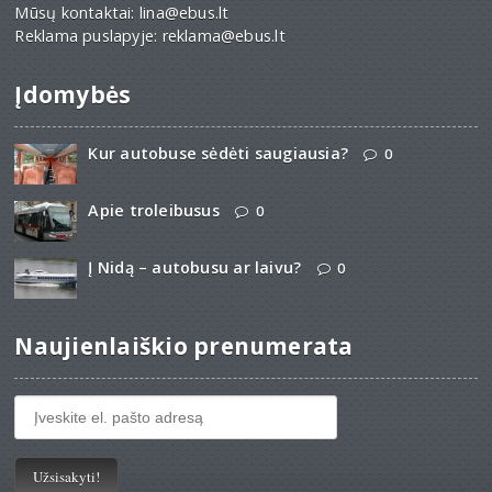
Mūsų kontaktai: lina@ebus.lt
Reklama puslapyje: reklama@ebus.lt
Įdomybės
Kur autobuse sėdėti saugiausia?
0
Apie troleibusus
0
Į Nidą – autobusu ar laivu?
0
Naujienlaiškio prenumerata