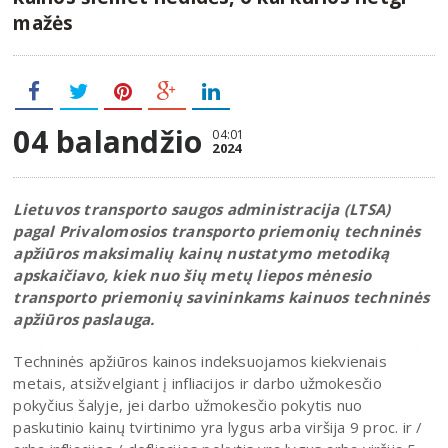
mažės
04 balandžio
04:01
2024
Lietuvos transporto saugos administracija (LTSA)
pagal Privalomosios transporto priemonių techninės
apžiūros maksimalių kainų nustatymo metodiką
apskaičiavo, kiek nuo šių metų liepos mėnesio
transporto priemonių savininkams kainuos techninės
apžiūros paslauga.
Techninės apžiūros kainos indeksuojamos kiekvienais
metais, atsižvelgiant į infliacijos ir darbo užmokesčio
pokyčius šalyje, jei darbo užmokesčio pokytis nuo
paskutinio kainų tvirtinimo yra lygus arba viršija 9 proc. ir /