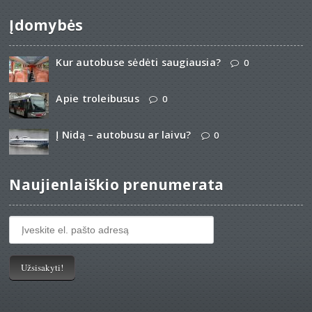
Įdomybės
Kur autobuse sėdėti saugiausia?
0
Apie troleibusus
0
Į Nidą – autobusu ar laivu?
0
Naujienlaiškio prenumerata