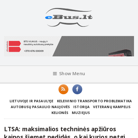
Show Menu
LIETUVOJE IR PASAULYJE
KELEIVINIO TRANSPORTO PROBLEMATIKA
AUTOBUSŲ PASAULIO NAUJOVĖS
ISTORIJA
VETERANŲ KAMPELIS
KELIONĖS
MUZIEJUS
LTSA: maksimalios techninės apžiūros
kainos šiemet nedidės, o kai kurios netgi