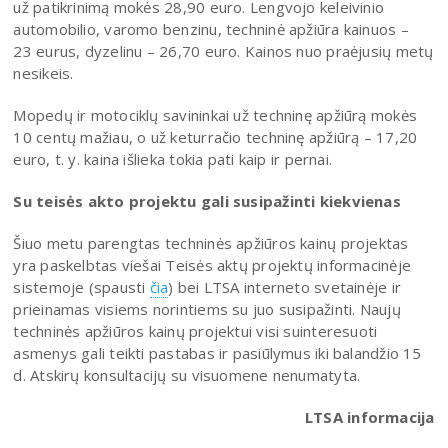
už patikrinimą mokės 28,90 euro. Lengvojo keleivinio
automobilio, varomo benzinu, techninė apžiūra kainuos –
23 eurus, dyzelinu – 26,70 euro. Kainos nuo praėjusių metų
nesikeis.
Mopedų ir motociklų savininkai už techninę apžiūrą mokės
10 centų mažiau, o už keturračio techninę apžiūrą – 17,20
euro, t. y. kaina išlieka tokia pati kaip ir pernai.
Su teisės akto projektu gali susipažinti kiekvienas
Šiuo metu parengtas techninės apžiūros kainų projektas
yra paskelbtas viešai Teisės aktų projektų informacinėje
sistemoje (spausti
čia
) bei LTSA interneto svetainėje ir
prieinamas visiems norintiems su juo susipažinti. Naujų
techninės apžiūros kainų projektui visi suinteresuoti
asmenys gali teikti pastabas ir pasiūlymus iki balandžio 15
d. Atskirų konsultacijų su visuomene nenumatyta.
LTSA informacija