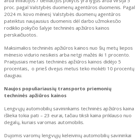
arba infliacijos / defliacijos pokytis yra lygus arba viršija 5
proc. pagal Valstybės duomenų agentūros duomenis. Pagal
2024 m. kovo mėnesį Valstybės duomenų agentūros
pateiktus naujausius duomenis dėl darbo užmokesčio
rodiklio pokyčio šalyje techninės apžiūros kainos
perskaičiuotos.
Maksimalios techninės apžiūros kainos nuo šių metų liepos
mėnesio vidurio nesikeis arba netgi mažės iki 1 procento.
Praėjusiais metais techninės apžiūros kainos didėjo 5
procentais, o prieš dvejus metus teko mokėti 10 procentų
daugiau.
Naujos populiariausių transporto priemonių
techninės apžiūros kainos
Lengvųjų automobilių savininkams techninės apžiūros kaina
išlieka tokia pati – 23 eurai, tačiau tiksli kaina priklauso nuo
degalų, kuriais varomas automobilis.
Dujomis varomų lengvųjų keleivinių automobilių savininkai