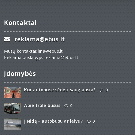
Kontaktai
reklama@ebus.lt
Mūsų kontaktai: lina@ebus.lt
Reklama puslapyje: reklama@ebus.lt
Įdomybės
Kur autobuse sėdėti saugiausia?
0
Apie troleibusus
0
Į Nidą – autobusu ar laivu?
0