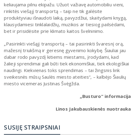
keliaujama pilnu ekipažu. Užuot važiavę automobiliu vieni,
rinkitės viešąjį transportą – taip ne tik galėsite
produktyviau išnaudoti laiką, pavyzdžiui, skaitydami knygą,
klausydamiesi tinklalaidžių, muzikos ar tiesiog pailsėdami,
bet ir prisidėsite prie klimato kaitos švelninimo.
„Pasirinkti viešąjį transportą – tai pasirinkti švaresnį orą,
mažesnį triukšmą ir geresnę gyvenimo kokybę. Šiauliai jau
dabar rodo pavyzdį kitiems miestams, įrodydami, kad
žalieji sprendimai gali būti tiek ekonomiškai, tiek ekologiškai
naudingi. Kiekvienas toks sprendimas – tai žingsnis link
sveikesnės mūsų Saulės miesto ateities“, – kalbėjo Šiaulių
miesto vicemeras Justinas Švėgžda.
„Busturo“ informacija
Linos Jakubauskienės nuotrauka
SUSIJĘ STRAIPSNIAI