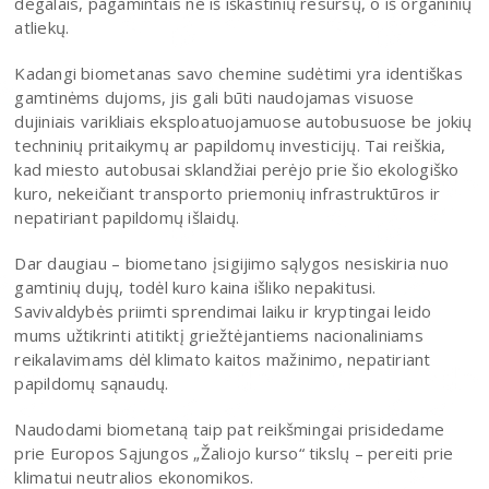
degalais, pagamintais ne iš iškastinių resursų, o iš organinių
atliekų.
Kadangi biometanas savo chemine sudėtimi yra identiškas
gamtinėms dujoms, jis gali būti naudojamas visuose
dujiniais varikliais eksploatuojamuose autobusuose be jokių
techninių pritaikymų ar papildomų investicijų. Tai reiškia,
kad miesto autobusai sklandžiai perėjo prie šio ekologiško
kuro, nekeičiant transporto priemonių infrastruktūros ir
nepatiriant papildomų išlaidų.
Dar daugiau – biometano įsigijimo sąlygos nesiskiria nuo
gamtinių dujų, todėl kuro kaina išliko nepakitusi.
Savivaldybės priimti sprendimai laiku ir kryptingai leido
mums užtikrinti atitiktį griežtėjantiems nacionaliniams
reikalavimams dėl klimato kaitos mažinimo, nepatiriant
papildomų sąnaudų.
Naudodami biometaną taip pat reikšmingai prisidedame
prie Europos Sąjungos „Žaliojo kurso“ tikslų – pereiti prie
klimatui neutralios ekonomikos.