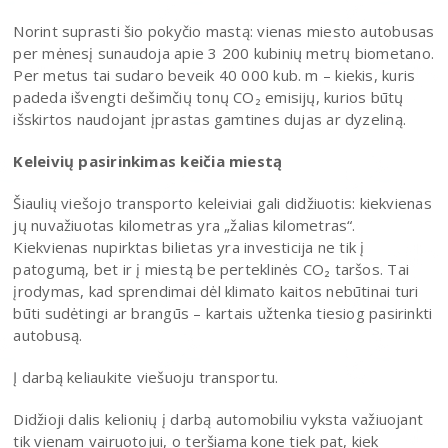
Norint suprasti šio pokyčio mastą: vienas miesto autobusas
per mėnesį sunaudoja apie 3 200 kubinių metrų biometano.
Per metus tai sudaro beveik 40 000 kub. m – kiekis, kuris
padeda išvengti dešimčių tonų CO₂ emisijų, kurios būtų
išskirtos naudojant įprastas gamtines dujas ar dyzeliną.
Keleivių pasirinkimas keičia miestą
Šiaulių viešojo transporto keleiviai gali didžiuotis: kiekvienas
jų nuvažiuotas kilometras yra „žalias kilometras“.
Kiekvienas nupirktas bilietas yra investicija ne tik į
patogumą, bet ir į miestą be perteklinės CO₂ taršos. Tai
įrodymas, kad sprendimai dėl klimato kaitos nebūtinai turi
būti sudėtingi ar brangūs – kartais užtenka tiesiog pasirinkti
autobusą.
Į darbą keliaukite viešuoju transportu.
Didžioji dalis kelionių į darbą automobiliu vyksta važiuojant
tik vienam vairuotojui, o teršiama kone tiek pat, kiek