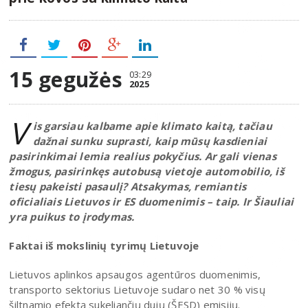
15 gegužės
03:29
2025
V
is garsiau kalbame apie klimato kaitą, tačiau
dažnai sunku suprasti, kaip mūsų kasdieniai
pasirinkimai lemia realius pokyčius. Ar gali vienas
žmogus, pasirinkęs autobusą vietoje automobilio, iš
tiesų pakeisti pasaulį? Atsakymas, remiantis
oficialiais Lietuvos ir ES duomenimis – taip. Ir Šiauliai
yra puikus to įrodymas.
Faktai iš mokslinių tyrimų Lietuvoje
Lietuvos aplinkos apsaugos agentūros duomenimis,
transporto sektorius Lietuvoje sudaro net 30 % visų
šiltnamio efektą sukeliančių dujų (ŠESD) emisijų.