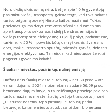
Nors tikslių skaičiavimų nėra, bet jei apie 10 % gyventojų
pasirinktu viešąjį transportą, galima teigti, kad toks pokytis
turėtų teigiamą poveikį klimato kaitos mažinimui. Tokias
prielaidas galima daryti remiantis oficialiais duomenimis
apie transporto sektoriaus indėlį į bendras emisijas ir
viešojo transporto efektyvumą. O jei šį pokytį padidintume,
tarkime, iki 50 % – poveikis būtų dar ryškesnis: švaresnis
oras, mažiau transporto spūsčių, tylesnės gatvės, didesnis
energijos efektyvumas. Tai reiškia, kad miestuose ženkliai
pagerėtų gyvenimo kokybė.
Šiauliai – miestas, pasirinkęs nulinę emisiją
Didžioji dalis Šiaulių miesto autobusų – net 80 proc. – yra
varomi dujomis. 2024 m. biometanas sudarė 56,59 proc.
bendrame dujų mišinyje, o tai reikšmingai prisidėjo prie oro
taršos mažinimo mieste. Šiaulių viešojo transporto įmonė
„Busturas“ neseniai tapo pirmuoju autobusų parku
Lietuvoje, kuriame miesto autobusai pildomi biometanu –