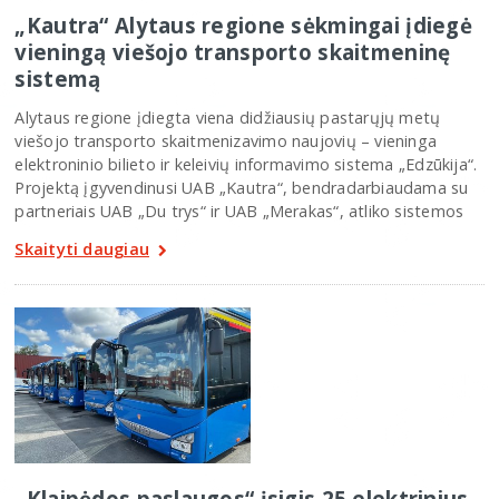
„Kautra“ Alytaus regione sėkmingai įdiegė
vieningą viešojo transporto skaitmeninę
sistemą
Alytaus regione įdiegta viena didžiausių pastarųjų metų
viešojo transporto skaitmenizavimo naujovių – vieninga
elektroninio bilieto ir keleivių informavimo sistema „Edzūkija“.
Projektą įgyvendinusi UAB „Kautra“, bendradarbiaudama su
partneriais UAB „Du trys“ ir UAB „Merakas“, atliko sistemos
Skaityti daugiau
„Klaipėdos paslaugos“ įsigis 25 elektrinius