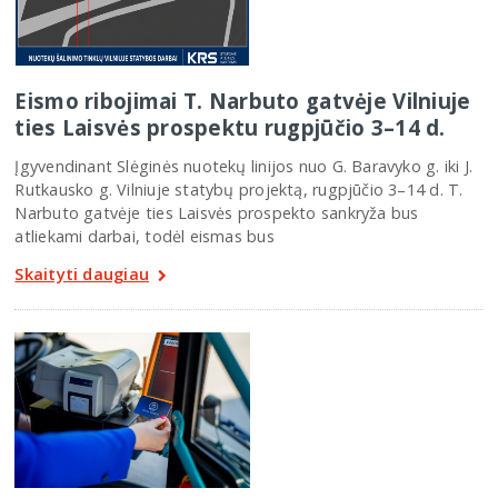
Eismo ribojimai T. Narbuto gatvėje Vilniuje
ties Laisvės prospektu rugpjūčio 3–14 d.
Įgyvendinant Slėginės nuotekų linijos nuo G. Baravyko g. iki J.
Rutkausko g. Vilniuje statybų projektą, rugpjūčio 3–14 d. T.
Narbuto gatvėje ties Laisvės prospekto sankryža bus
atliekami darbai, todėl eismas bus
Skaityti daugiau