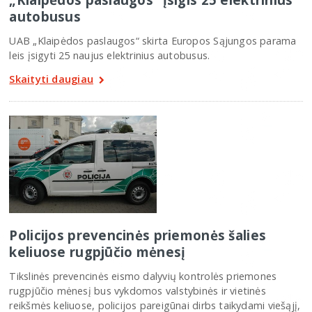
autobusus
UAB „Klaipėdos paslaugos“ skirta Europos Sąjungos parama
leis įsigyti 25 naujus elektrinius autobusus.
Skaityti daugiau
Policijos prevencinės priemonės šalies
keliuose rugpjūčio mėnesį
Tikslinės prevencinės eismo dalyvių kontrolės priemones
rugpjūčio mėnesį bus vykdomos valstybinės ir vietinės
reikšmės keliuose, policijos pareigūnai dirbs taikydami viešąjį,