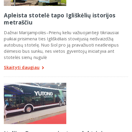
Apleista stotelė tapo Igliškėlių istorijos
metraščiu
Dažnai Marijampolės–Prienų keliu važiuojantieji tikriausiai
puikiai prisimena ties Igliškėliais stovėjusią neišvaizdžią
autobusų stotelę. Nuo šiol pro ją pravažiuoti neatkreipus
dėmesio bus sunku, nes vietos gyventojų iniciatyva ant
stotelės sienų nugulė
Skaityti daugiau