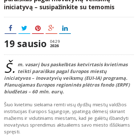
iniciatyvą – susipažinkite su temomis
19 sausio
04:29
2026
Š.
m. vasarį bus paskelbtas ketvirtasis kvietimas
teikti paraiškas pagal Europos miestų
iniciatyvos – Inovatyvių veiksmų (EUI-IA) programą.
Planuojamas Europos regioninės plėtros fondo (ERPF)
biudžetas – 60 mln. eurų.
Šiuo kvietimu siekiama remti visų dydžių miestų valdžios
institucijas Europos Sąjungoje, ypatingą dėmesį skiriant
mažiems ir vidutiniams miestams, kad jie galėtų išbandyti
inovatyvius sprendimus aktualiems savo miesto iššūkiams
spręsti.