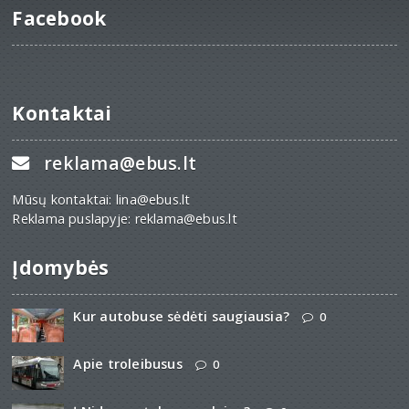
Facebook
Kontaktai
reklama@ebus.lt
Mūsų kontaktai: lina@ebus.lt
Reklama puslapyje: reklama@ebus.lt
Įdomybės
Kur autobuse sėdėti saugiausia?
0
Apie troleibusus
0