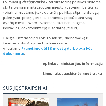
ES miestų
darbotvarkė
– tai strateginė politikos sistema,
skirta tvariam ir integruotam miestų vystymui. Jos tikslas –
tobulinti miestams įtaką darančią politiką, stiprinti dialogą ir
palengvinti prieigą prie ES paramos, pripažįstant visų
dydžių miestų svarbų vaidmenį skatinant augimą,
inovacijas, dekarbonizaciją ir socialinę įtrauktį.
Daugiau informacijos apie ES miestų darbotvarkę ir
temines sritis 4-ajame kvietime rasite
oficialiame
Pranešime dėl ES miestų darbotvarkės
dokumente
.
Aplinkos ministerijos informacija
Linos Jakubauskienės nuotrauka
SUSIJĘ STRAIPSNIAI