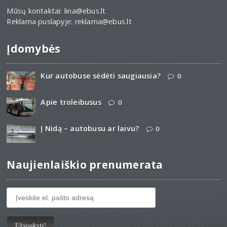
Mūsų kontaktai: lina@ebus.lt
Reklama puslapyje: reklama@ebus.lt
Įdomybės
Kur autobuse sėdėti saugiausia?
0
Apie troleibusus
0
Į Nidą – autobusu ar laivu?
0
Naujienlaiškio prenumerata