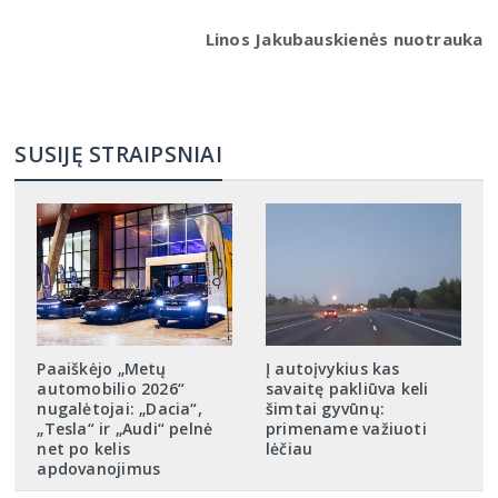
Linos Jakubauskienės nuotrauka
SUSIJĘ STRAIPSNIAI
Paaiškėjo „Metų
Į autoįvykius kas
automobilio 2026“
savaitę pakliūva keli
nugalėtojai: „Dacia“,
šimtai gyvūnų:
„Tesla“ ir „Audi“ pelnė
primename važiuoti
net po kelis
lėčiau
apdovanojimus