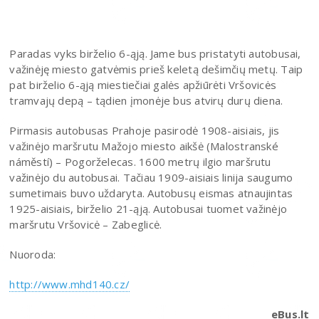
Paradas vyks birželio 6-ąją. Jame bus pristatyti autobusai,
važinėję miesto gatvėmis prieš keletą dešimčių metų. Taip
pat birželio 6-ąją miestiečiai galės apžiūrėti Vršovicės
tramvajų depą – tądien įmonėje bus atvirų durų diena.
Pirmasis autobusas Prahoje pasirodė 1908-aisiais, jis
važinėjo maršrutu Mažojo miesto aikšė (Malostranské
náměstí) – Pogorželecas. 1600 metrų ilgio maršrutu
važinėjo du autobusai. Tačiau 1909-aisiais linija saugumo
sumetimais buvo uždaryta. Autobusų eismas atnaujintas
1925-aisiais, birželio 21-ąją. Autobusai tuomet važinėjo
maršrutu Vršovicė – Zabeglicė.
Nuoroda:
http://www.mhd140.cz/
eBus.lt