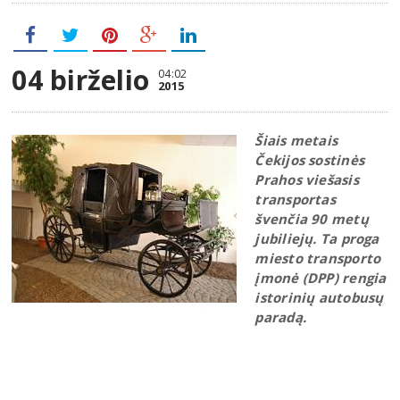
04 birželio
04:02
2015
Šiais metais
Čekijos sostinės
Prahos viešasis
transportas
švenčia 90 metų
jubiliejų. Ta proga
miesto transporto
įmonė (DPP) rengia
istorinių autobusų
paradą.