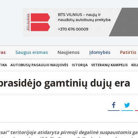
vas
Saugus eismas
Naujienos
Įdomybės
Patirtis
TIKA
AUTOBUSŲ PASAULIO NAUJOVĖS
ISTORIJA
VETERANŲ KAMPELIS
KEL
prasidėjo gamtinių dujų era
usai” teritorijoje atidaryta pirmoji degalinė suspaustomis 