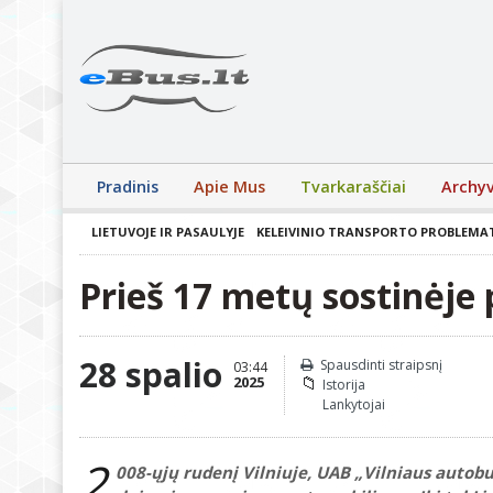
Pradinis
Apie Mus
Tvarkaraščiai
Archy
LIETUVOJE IR PASAULYJE
KELEIVINIO TRANSPORTO PROBLEMA
Prieš 17 metų sostinėje 
28 spalio
Spausdinti straipsnį
03:44
2025
Istorija
Lankytojai
2
008-ųjų rudenį Vilniuje, UAB „Vilniaus autob