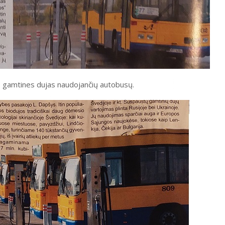
tas gamtines dujas naudojančių autobusų.