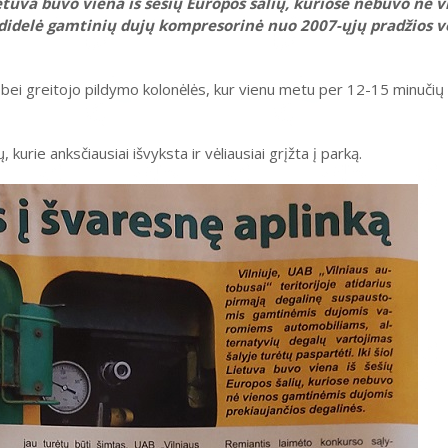
tuva buvo viena iš šešių Europos šalių, kuriose nebuvo nė v
didelė gamtinių dujų kompresorinė nuo 2007-ųjų pradžios v
ei greitojo pildymo kolonėlės, kur vienu metu per 12-15 minučių
urie anksčiausiai išvyksta ir vėliausiai grįžta į parką.