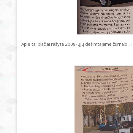
Apie tai plačiai rašyta 2008-ųjų dešimtajame žurnalo „