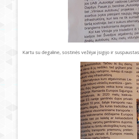
Kartu su degaline, sostinės vežėjai įsigijo ir suspaus