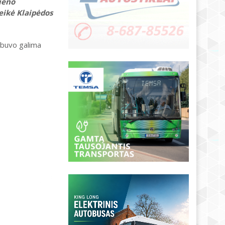
ieno
eikė Klaipėdos
 buvo galima