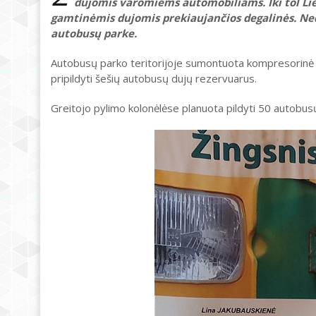
dujomis varomiems automobiliams. Iki tol Lie
gamtinėmis dujomis prekiaujančios degalinės. Ne
autobusų parke.
Autobusų parko teritorijoje sumontuota kompresorinė b
pripildyti šešių autobusų dujų rezervuarus.
Greitojo pylimo kolonėlėse planuota pildyti 50 autobusų, k