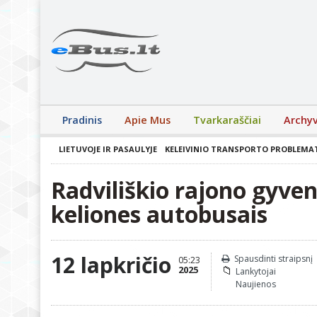
Pradinis
Apie Mus
Tvarkaraščiai
Archy
LIETUVOJE IR PASAULYJE
KELEIVINIO TRANSPORTO PROBLEMA
Radviliškio rajono gyve
keliones autobusais
12 lapkričio
Spausdinti straipsnį
05:23
2025
Lankytojai
Naujienos