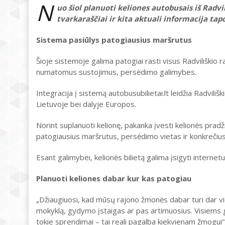
N
uo šiol planuoti keliones autobusais iš Radvi
tvarkaraščiai ir kita aktuali informacija ta
Sistema pasiūlys patogiausius maršrutus
Šioje sistemoje galima patogiai rasti visus Radviliškio r
numatomus sustojimus, persėdimo galimybes.
Integracija į sistemą autobusubilietai.lt leidžia Radviliš
Lietuvoje bei dalyje Europos.
Norint suplanuoti kelionę, pakanka įvesti kelionės pradž
patogiausius maršrutus, persėdimo vietas ir konkrečius 
Esant galimybei, kelionės bilietą galima įsigyti internet
Planuoti keliones dabar kur kas patogiau
„Džiaugiuosi, kad mūsų rajono žmonės dabar turi dar v
mokyklą, gydymo įstaigas ar pas artimuosius. Visiems gy
tokie sprendimai – tai reali pagalba kiekvienam žmogui