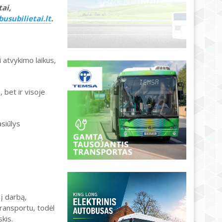
tai,
usubilietai.lt
.
i atvykimo laikus,
, bet ir visoje
asiūlys
į darbą,
transportu, todėl
kis.