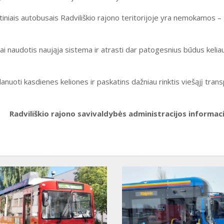
stiniais autobusais Radviliškio rajono teritorijoje yra nemokamos
ai naudotis naująja sistema ir atrasti dar patogesnius būdus keliau
lanuoti kasdienes keliones ir paskatins dažniau rinktis viešąjį tran
Radviliškio rajono savivaldybės administracijos informac