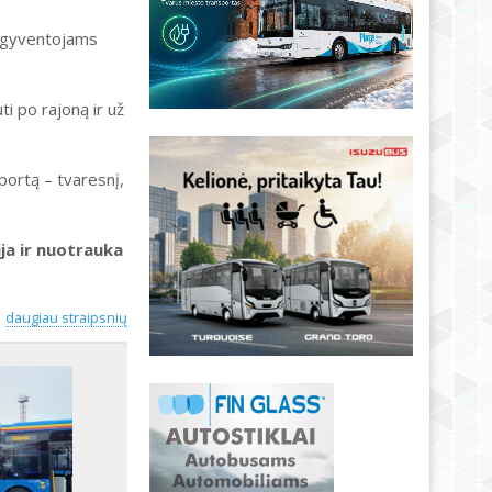
 – gyventojams
ti po rajoną ir už
sportą – tvaresnį,
ija ir nuotrauka
daugiau straipsnių