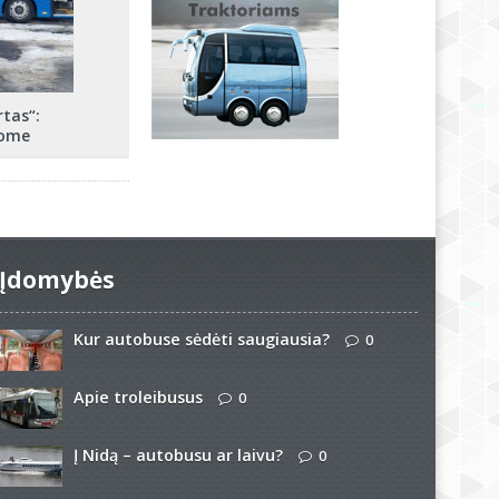
rtas“:
tome
Įdomybės
Kur autobuse sėdėti saugiausia?
0
Apie troleibusus
0
Į Nidą – autobusu ar laivu?
0