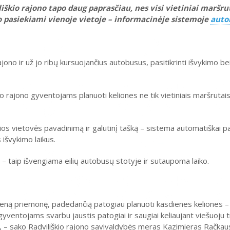
liškio rajono tapo daug paprasčiau, nes visi vietiniai maršru
po pasiekiami vienoje vietoje – informacinėje sistemoje
autob
ajono ir už jo ribų kursuojančius autobusus, pasitikrinti išvykimo be
kio rajono gyventojams planuoti keliones ne tik vietiniais maršrutais
ios vietovės pavadinimą ir galutinį tašką – sistema automatiškai p
išvykimo laikus.
u – taip išvengiama eilių autobusų stotyje ir sutaupoma laiko.
ieną priemonę, padedančią patogiau planuoti kasdienes keliones – 
ventojams svarbu jaustis patogiai ir saugiai keliaujant viešuoju 
“, – sako Radviliškio rajono savivaldybės meras Kazimieras Račkaus