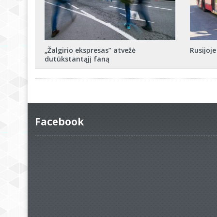
„Žalgirio ekspresas” atvežė
Rusijoj
dutūkstantąjį faną
Facebook