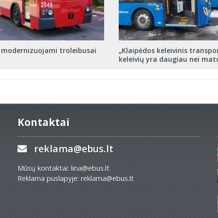
e modernizuojami troleibusai
„Klaipėdos keleivinis transpo
keleivių yra daugiau nei ma
Kontaktai
reklama@ebus.lt
Mūsų kontaktai: lina@ebus.lt
Reklama puslapyje: reklama@ebus.lt