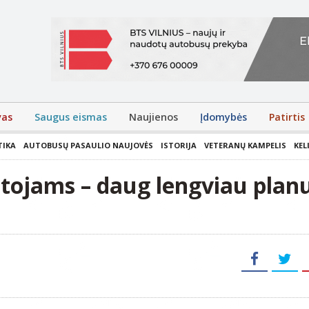
vas
Saugus eismas
Naujienos
Įdomybės
Patirtis
TIKA
AUTOBUSŲ PASAULIO NAUJOVĖS
ISTORIJA
VETERANŲ KAMPELIS
KEL
ntojams – daug lengviau plan