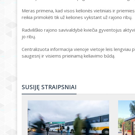
Meras primena, kad visos kelionės vietiniais ir priemie
reikia primokėti tik už keliones vykstant už rajono ribų.
Radviliškio rajono savivaldybė kviečia gyventojus aktyvi
jo ribų.
Centralizuota informacija vienoje vietoje leis lengviau p
saugesnį ir visiems prieinamą keliavimo būdą.
SUSIJĘ STRAIPSNIAI