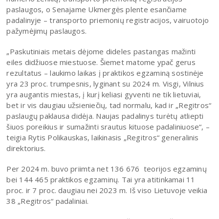
paslaugos, o Senajame Ukmergės plente esančiame
padalinyje – transporto priemonių registracijos, vairuotojo
pažymėjimų paslaugos.
„Paskutiniais metais dėjome dideles pastangas mažinti
eiles didžiuose miestuose. Šiemet matome ypač gerus
rezultatus – laukimo laikas į praktikos egzaminą sostinėje
yra 23 proc. trumpesnis, lyginant su 2024 m. Visgi, Vilnius
yra augantis miestas, į kurį keliasi gyventi ne tik lietuviai,
bet ir vis daugiau užsieniečių, tad normalu, kad ir „Regitros“
paslaugų paklausa didėja. Naujas padalinys turėtų atliepti
šiuos poreikius ir sumažinti srautus kituose padaliniuose“, –
teigia Rytis Polikauskas, laikinasis „Regitros“ generalinis
direktorius.
Per 2024 m. buvo priimta net 136 676 teorijos egzaminų
bei 144 465 praktikos egzaminų. Tai yra atitinkamai 11
proc. ir 7 proc. daugiau nei 2023 m. Iš viso Lietuvoje veikia
38 „Regitros“ padaliniai.