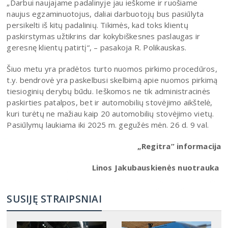
„Darbui naujajame padalinyje jau ieškome ir ruošiame
naujus egzaminuotojus, daliai darbuotojų bus pasiūlyta
persikelti iš kitų padalinių. Tikimės, kad toks klientų
paskirstymas užtikrins dar kokybiškesnes paslaugas ir
geresnę klientų patirtį“, – pasakoja R. Polikauskas.
Šiuo metu yra pradėtos turto nuomos pirkimo procedūros,
t.y. bendrovė yra paskelbusi skelbimą apie nuomos pirkimą
tiesioginių derybų būdu. Ieškomos ne tik administracinės
paskirties patalpos, bet ir automobilių stovėjimo aikštelė,
kuri turėtų ne mažiau kaip 20 automobilių stovėjimo vietų.
Pasiūlymų laukiama iki 2025 m. gegužės mėn. 26 d. 9 val.
„Regitra” informacija
Linos Jakubauskienės nuotrauka
SUSIJĘ STRAIPSNIAI