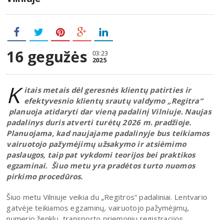
16 gegužės
03:23
2025
K
itais metais dėl geresnės klientų patirties ir
efektyvesnio klientų srautų valdymo „Regitra“
planuoja atidaryti dar vieną padalinį Vilniuje. Naujas
padalinys duris atverti turėtų 2026 m. pradžioje.
Planuojama, kad naujajame padalinyje bus teikiamos
vairuotojo pažymėjimų užsakymo ir atsiėmimo
paslaugos, taip pat vykdomi teorijos bei praktikos
egzaminai. Šiuo metu yra pradėtos turto nuomos
pirkimo procedūros.
Šiuo metu Vilniuje veikia du „Regitros“ padaliniai. Lentvario
gatvėje teikiamos egzaminų, vairuotojo pažymėjimų,
numerio ženklų, transporto priemonių registracijos