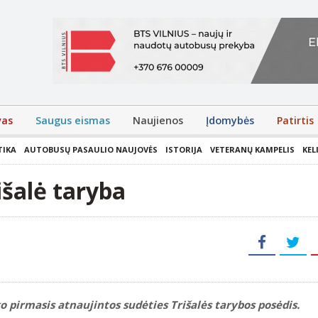
vas
Saugus eismas
Naujienos
Įdomybės
Patirtis
TIKA
AUTOBUSŲ PASAULIO NAUJOVĖS
ISTORIJA
VETERANŲ KAMPELIS
KEL
išalė taryba
 pirmasis atnaujintos sudėties Trišalės tarybos posėdis.