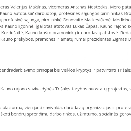
eras Valerijus Makūnas, vicemeras Antanas Nesteckis, Mero pata
Kauno autobusai‘ darbuotojų profesinės sąjungos pirmininkas Bron
ojų profesinė sąjunga, pirmininkė Genovaitė Mackevičienė, Medicino
s Kauno ligoninė, įgaliotas atstovas Lukas Čapas, Kauno rajono so
ta Kordušaitė, Kauno krašto pramoninkų ir darbdavių atstovė Reda
as, Kauno prekybos, pramonės ir amatų rūmai prezidentas Zigmas 
bendradarbiavimo principai bei veiklos kryptys ir patvirtinti Trišal
 Kauno rajono savivaldybės Trišalės tarybos nuostatų projektas, 
o platforma, vienijanti savivaldą, darbdavių organizacijas ir profes
 ieškoti bendrų sprendimų darbo rinkos, užimtumo, socialinės gero