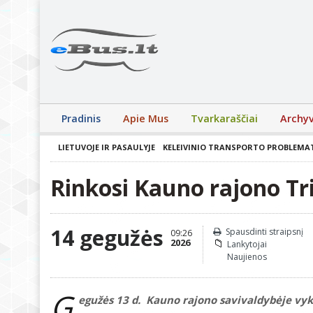
Pradinis
Apie Mus
Tvarkaraščiai
Archy
LIETUVOJE IR PASAULYJE
KELEIVINIO TRANSPORTO PROBLEMA
Rinkosi Kauno rajono Tr
14 gegužės
Spausdinti straipsnį
09:26
2026
Lankytojai
Naujienos
G
egužės 13 d. Kauno rajono savivaldybėje vyko