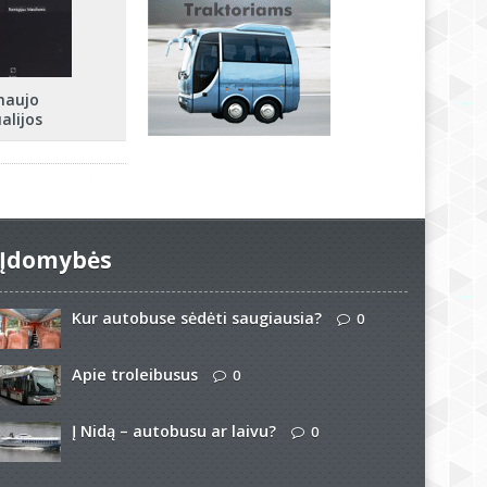
naujo
alijos
Įdomybės
Kur autobuse sėdėti saugiausia?
0
Apie troleibusus
0
Į Nidą – autobusu ar laivu?
0