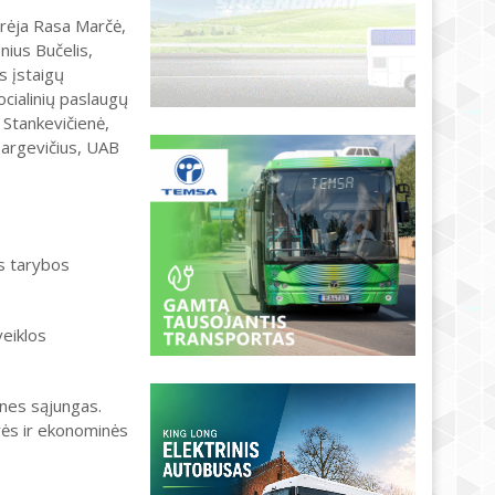
rėja Rasa Marčė,
ius Bučelis,
s įstaigų
cialinių paslaugų
 Stankevičienė,
Dargevičius, UAB
ės tarybos
veiklos
ines sąjungas.
vės ir ekonominės