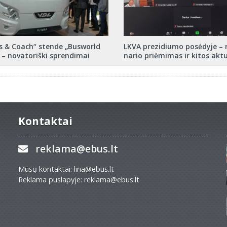
s & Coach“ stende „Busworld
LKVA prezidiumo posėdyje – 
 – novatoriški sprendimai
nario priėmimas ir kitos aktu
Kontaktai
reklama@ebus.lt
Mūsų kontaktai: lina@ebus.lt
Reklama puslapyje: reklama@ebus.lt