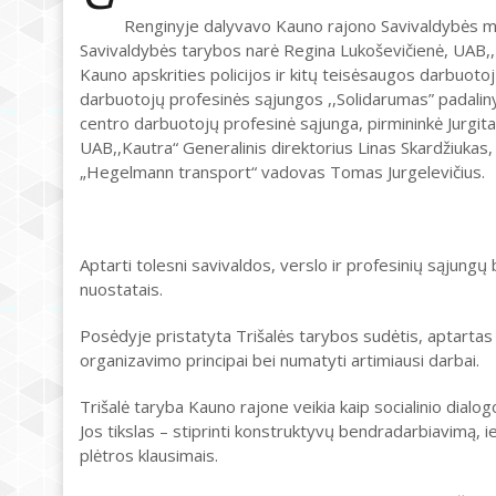
Renginyje dalyvavo Kauno rajono Savivaldybės m
Savivaldybės tarybos narė Regina Lukoševičienė, UAB,,
Kauno apskrities policijos ir kitų teisėsaugos darbuot
darbuotojų profesinės sąjungos ,,Solidarumas” padaliny
centro darbuotojų profesinė sąjunga, pirmininkė Jurgi
UAB,,Kautra“ Generalinis direktorius Linas Skardžiuk
„Hegelmann transport“ vadovas Tomas Jurgelevičius.
Aptarti tolesni savivaldos, verslo ir profesinių sąjungų 
nuostatais.
Posėdyje pristatyta Trišalės tarybos sudėtis, aptartas
organizavimo principai bei numatyti artimiausi darbai.
Trišalė taryba Kauno rajone veikia kaip socialinio dialog
Jos tikslas – stiprinti konstruktyvų bendradarbiavimą,
plėtros klausimais.