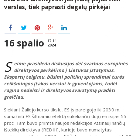
verslas, tiek paprasti degalų pirkėjai
16 spalio
17:11
2024
S
eime prasideda diskusijos dėl svarbios europinės
direktyvos perkėlimo į Lietuvos įstatymus.
Ekspertų teigimu, būsimi politikų sprendimai turės
reikšmingos įtakos verslui ir gyventojams, todėl
ragina nedelsti ir direktyvos svarstymą pradėti
greičiau.
Siekiant Žaliojo kurso tikslų, ES įsipareigojo iki 2030 m.
sumažinti ES šiltnamio efektą sukeliančių dujų emisijas 55
proc. Tam buvo priimta naujos redakcijos Atsinaujinančių
išteklių direktyva (REDIII), kurioje buvo numatytas