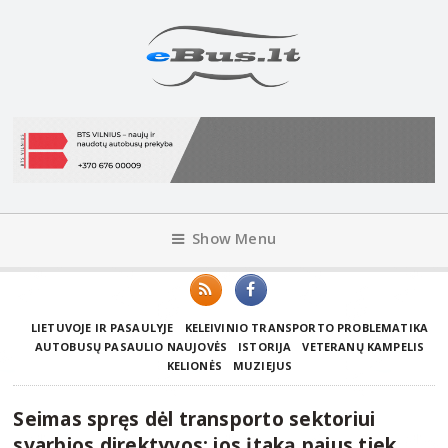
Show Menu
LIETUVOJE IR PASAULYJE
KELEIVINIO TRANSPORTO PROBLEMATIKA
AUTOBUSŲ PASAULIO NAUJOVĖS
ISTORIJA
VETERANŲ KAMPELIS
KELIONĖS
MUZIEJUS
Seimas spręs dėl transporto sektoriui
svarbios direktyvos: jos įtaką pajus tiek