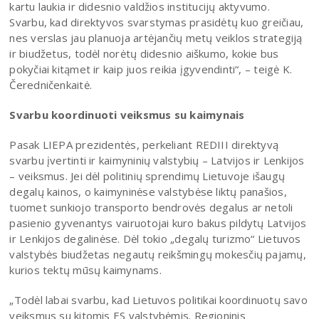
kartu laukia ir didesnio valdžios institucijų aktyvumo.
Svarbu, kad direktyvos svarstymas prasidėtų kuo greičiau,
nes verslas jau planuoja artėjančių metų veiklos strategiją
ir biudžetus, todėl norėtų didesnio aiškumo, kokie bus
pokyčiai kitąmet ir kaip juos reikia įgyvendinti“, – teigė K.
Čeredničenkaitė.
Svarbu koordinuoti veiksmus su kaimynais
Pasak LIEPA prezidentės, perkeliant REDIII direktyvą
svarbu įvertinti ir kaimyninių valstybių – Latvijos ir Lenkijos
– veiksmus. Jei dėl politinių sprendimų Lietuvoje išaugų
degalų kainos, o kaimyninėse valstybėse liktų panašios,
tuomet sunkiojo transporto bendrovės degalus ar netoli
pasienio gyvenantys vairuotojai kuro bakus pildytų Latvijos
ir Lenkijos degalinėse. Dėl tokio „degalų turizmo“ Lietuvos
valstybės biudžetas negautų reikšmingų mokesčių pajamų,
kurios tektų mūsų kaimynams.
„Todėl labai svarbu, kad Lietuvos politikai koordinuotų savo
veiksmus su kitomis ES valstybėmis. Regioninis