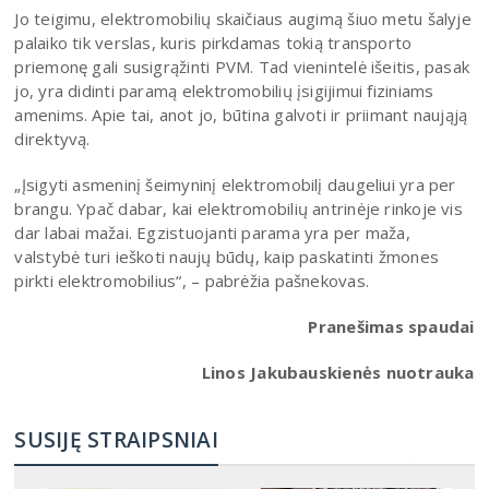
Jo teigimu, elektromobilių skaičiaus augimą šiuo metu šalyje
palaiko tik verslas, kuris pirkdamas tokią transporto
priemonę gali susigrąžinti PVM. Tad vienintelė išeitis, pasak
jo, yra didinti paramą elektromobilių įsigijimui fiziniams
amenims. Apie tai, anot jo, būtina galvoti ir priimant naująją
direktyvą.
„Įsigyti asmeninį šeimyninį elektromobilį daugeliui yra per
brangu. Ypač dabar, kai elektromobilių antrinėje rinkoje vis
dar labai mažai. Egzistuojanti parama yra per maža,
valstybė turi ieškoti naujų būdų, kaip paskatinti žmones
pirkti elektromobilius“, – pabrėžia pašnekovas.
Pranešimas spaudai
Linos Jakubauskienės nuotrauka
SUSIJĘ STRAIPSNIAI