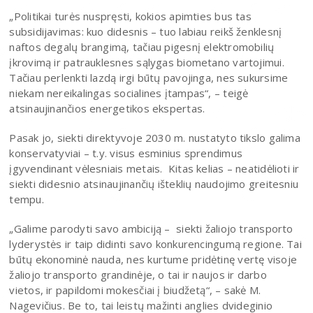
„Politikai turės nuspręsti, kokios apimties bus tas
subsidijavimas: kuo didesnis – tuo labiau reikš ženklesnį
naftos degalų brangimą, tačiau pigesnį elektromobilių
įkrovimą ir patrauklesnes sąlygas biometano vartojimui.
Tačiau perlenkti lazdą irgi būtų pavojinga, nes sukursime
niekam nereikalingas socialines įtampas“, – teigė
atsinaujinančios energetikos ekspertas.
Pasak jo, siekti direktyvoje 2030 m. nustatyto tikslo galima
konservatyviai – t.y. visus esminius sprendimus
įgyvendinant vėlesniais metais. Kitas kelias – neatidėlioti ir
siekti didesnio atsinaujinančių išteklių naudojimo greitesniu
tempu.
„Galime parodyti savo ambiciją – siekti žaliojo transporto
lyderystės ir taip didinti savo konkurencingumą regione. Tai
būtų ekonominė nauda, nes kurtume pridėtinę vertę visoje
žaliojo transporto grandinėje, o tai ir naujos ir darbo
vietos, ir papildomi mokesčiai į biudžetą“, – sakė M.
Nagevičius. Be to, tai leistų mažinti anglies dvideginio