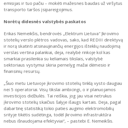
emisijas ir tuo pačiu – mokėti mažesnes baudas už viršytus
transporto taršos įsipareigojimus.
Norėtų didesnės valstybės paskatos
Erikas Nemeikšis, bendrovės „Elektrum Lietuva“ Įkrovimo
stotelių verslo plėtros vadovas, sako, kad REDIII direktyvą
ir norą skatinti atsinaujinančių energijos išteklių naudojimą
verslas vertina palankiai, deja, realybė rinkoje kol kas
smarkiai prasilenkia su keliamais tikslais, valstybė
sektoriaus vystymui skiria pernelyg mažai dėmesio ir
finansinių resursų.
„Šiuo metu Lietuvoje įkrovimo stotelių tinklą vysto daugiau
nei 5 operatoriai. Visų tikslai ambicingi, o ir planuojamos
investicijos didžiulės. Tai reiškia, jog jau visai netrukus
įkrovimo stotelių skaičius šalyje išaugs kartais. Deja, pagal
dabartinę statistiką tokio paties augimo elektromobilių
srityje tikėtis sudėtinga, todėl įkrovimo infrastruktūra
nebus išnaudojama efektyviai“, – pastebi E. Nemeikšis.