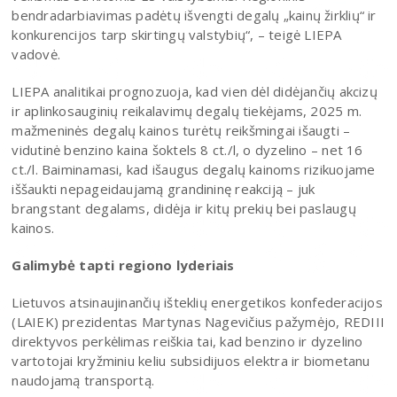
bendradarbiavimas padėtų išvengti degalų „kainų žirklių“ ir
konkurencijos tarp skirtingų valstybių“, – teigė LIEPA
vadovė.
LIEPA analitikai prognozuoja, kad vien dėl didėjančių akcizų
ir aplinkosauginių reikalavimų degalų tiekėjams, 2025 m.
mažmeninės degalų kainos turėtų reikšmingai išaugti –
vidutinė benzino kaina šoktels 8 ct./l, o dyzelino – net 16
ct./l. Baiminamasi, kad išaugus degalų kainoms rizikuojame
iššaukti nepageidaujamą grandininę reakciją – juk
brangstant degalams, didėja ir kitų prekių bei paslaugų
kainos.
Galimybė tapti regiono lyderiais
Lietuvos atsinaujinančių išteklių energetikos konfederacijos
(LAIEK) prezidentas Martynas Nagevičius pažymėjo, REDIII
direktyvos perkėlimas reiškia tai, kad benzino ir dyzelino
vartotojai kryžminiu keliu subsidijuos elektra ir biometanu
naudojamą transportą.