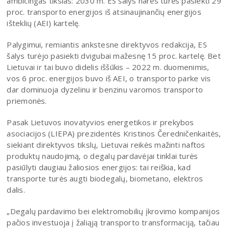
ambicingas tikslas: 2030 m. ES šalys narės turės pasiekti 29
proc. transporto energijos iš atsinaujinančių energijos
išteklių (AEI) kartelę.
Palygimui, remiantis ankstesne direktyvos redakcija, ES
šalys turėjo pasiekti dvigubai mažesnę 15 proc. kartelę. Bet
Lietuvai ir tai buvo didelis iššūkis – 2022 m. duomenimis,
vos 6 proc. energijos buvo iš AEI, o transporto parke vis
dar dominuoja dyzelinu ir benzinu varomos transporto
priemonės.
Pasak Lietuvos inovatyvios energetikos ir prekybos
asociacijos (LIEPA) prezidentės Kristinos Čeredničenkaitės,
siekiant direktyvos tikslų, Lietuvai reikės mažinti naftos
produktų naudojimą, o degalų pardavėjai tinklai turės
pasiūlyti daugiau žaliosios energijos: tai reiškia, kad
transporte turės augti biodegalų, biometano, elektros
dalis.
„Degalų pardavimo bei elektromobilių įkrovimo kompanijos
pačios investuoja į žaliąją transporto transformaciją, tačiau