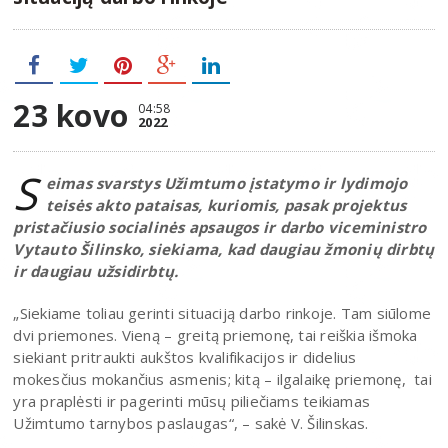
23 kovo
04:58
2022
S
eimas svarstys Užimtumo įstatymo ir lydimojo
teisės akto pataisas, kuriomis, pasak projektus
pristačiusio socialinės apsaugos ir darbo viceministro
Vytauto Šilinsko, siekiama, kad daugiau žmonių dirbtų
ir daugiau užsidirbtų.
„Siekiame toliau gerinti situaciją darbo rinkoje. Tam siūlome
dvi priemones. Vieną – greitą priemonę, tai reiškia išmoka
siekiant pritraukti aukštos kvalifikacijos ir didelius
mokesčius mokančius asmenis; kitą – ilgalaikę priemonę, tai
yra praplėsti ir pagerinti mūsų piliečiams teikiamas
Užimtumo tarnybos paslaugas“, – sakė V. Šilinskas.