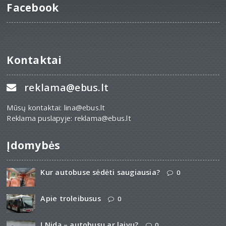
Facebook
Kontaktai
reklama@ebus.lt
Mūsų kontaktai: lina@ebus.lt
Reklama puslapyje: reklama@ebus.lt
Įdomybės
Kur autobuse sėdėti saugiausia?
0
Apie troleibusus
0
Į Nidą – autobusu ar laivu?
0