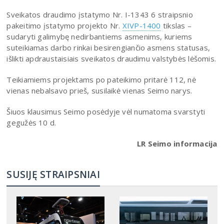
Sveikatos draudimo įstatymo Nr. I-1343 6 straipsnio
pakeitimo įstatymo projekto Nr.
XIVP-1400
tikslas –
sudaryti galimybę nedirbantiems asmenims, kuriems
suteikiamas darbo rinkai besirengiančio asmens statusas,
išlikti apdraustaisiais sveikatos draudimu valstybės lėšomis.
Teikiamiems projektams po pateikimo pritarė 112, nė
vienas nebalsavo prieš, susilaikė vienas Seimo narys.
Šiuos klausimus Seimo posėdyje vėl numatoma svarstyti
gegužės 10 d.
LR Seimo informacija
SUSIJĘ STRAIPSNIAI