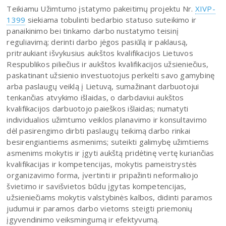
Teikiamu Užimtumo įstatymo pakeitimų projektu Nr.
XIVP-
1399
siekiama tobulinti bedarbio statuso suteikimo ir
panaikinimo bei tinkamo darbo nustatymo teisinį
reguliavimą; derinti darbo jėgos pasiūlą ir paklausą,
pritraukiant išvykusius aukštos kvalifikacijos Lietuvos
Respublikos piliečius ir aukštos kvalifikacijos užsieniečius,
paskatinant užsienio investuotojus perkelti savo gamybinę
arba paslaugų veiklą į Lietuvą, sumažinant darbuotojui
tenkančias atvykimo išlaidas, o darbdaviui aukštos
kvalifikacijos darbuotojo paieškos išlaidas; numatyti
individualios užimtumo veiklos planavimo ir konsultavimo
dėl pasirengimo dirbti paslaugų teikimą darbo rinkai
besirengiantiems asmenims; suteikti galimybę užimtiems
asmenims mokytis ir įgyti aukštą pridėtinę vertę kuriančias
kvalifikacijas ir kompetencijas, mokytis pameistrystės
organizavimo forma, įvertinti ir pripažinti neformaliojo
švietimo ir savišvietos būdu įgytas kompetencijas,
užsieniečiams mokytis valstybinės kalbos, didinti paramos
judumui ir paramos darbo vietoms steigti priemonių
įgyvendinimo veiksmingumą ir efektyvumą.