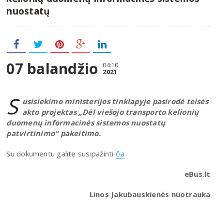
nuostatų
07 balandžio
04:10
2021
S
usisiekimo ministerijos tinklapyje pasirodė teisės
akto projektas „Dėl viešojo transporto kelionių
duomenų informacinės sistemos nuostatų
patvirtinimo“ pakeitimo.
Su dokumentu galite susipažinti
čia
eBus.lt
Linos Jakubauskienės nuotrauka