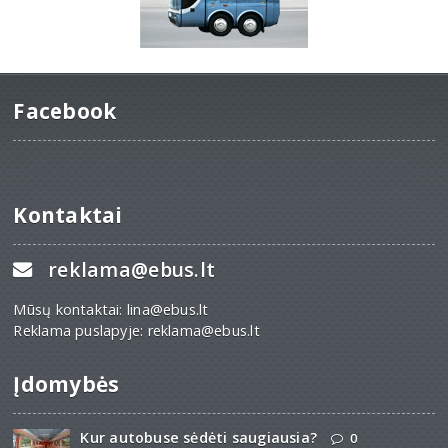
Facebook
Kontaktai
reklama@ebus.lt
Mūsų kontaktai: lina@ebus.lt
Reklama puslapyje: reklama@ebus.lt
Įdomybės
Kur autobuse sėdėti saugiausia?
0