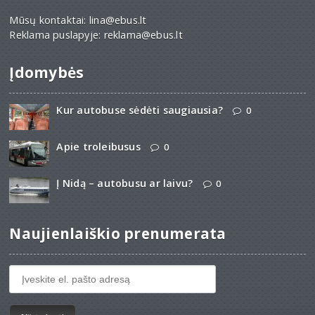
Mūsų kontaktai: lina@ebus.lt
Reklama puslapyje: reklama@ebus.lt
Įdomybės
Kur autobuse sėdėti saugiausia?
0
Apie troleibusus
0
Į Nidą – autobusu ar laivu?
0
Naujienlaiškio prenumerata