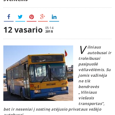
12 vasario
05:14
2018
V
ilniaus
autobusai ir
troleibusai
pasipuošė
vėliavėlėmis. Su
jomis važinėja
ne tik
bendrovės
„Vilniaus
viešasis
transportas”,
bet ir neseniai į sostinę atėjusio privataus vežėjo
autobusai.