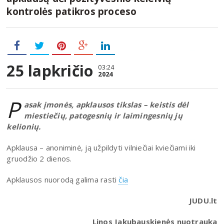
kontrolės patikros proceso
25 lapkričio
03:24
2024
P
asak įmonės, apklausos tikslas – keistis dėl
miestiečių, patogesnių ir laimingesnių jų
kelionių.
Apklausa – anoniminė, ją užpildyti vilniečiai kviečiami iki
gruodžio 2 dienos.
Apklausos nuorodą galima rasti
čia
JUDU.lt
Linos Jakubauskienės nuotrauka