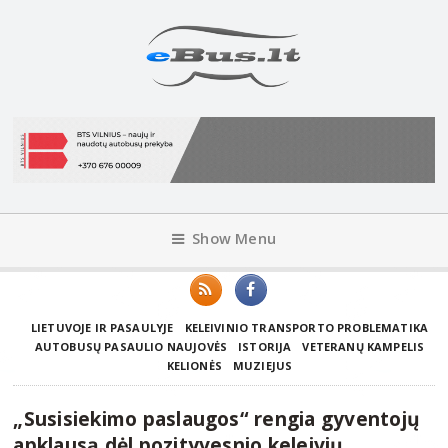
Show Menu
LIETUVOJE IR PASAULYJE
KELEIVINIO TRANSPORTO PROBLEMATIKA
AUTOBUSŲ PASAULIO NAUJOVĖS
ISTORIJA
VETERANŲ KAMPELIS
KELIONĖS
MUZIEJUS
„Susisiekimo paslaugos“ rengia gyventojų
apklausą dėl pozityvesnio keleivių