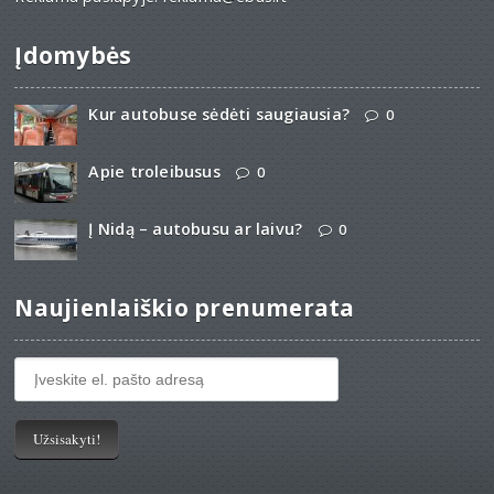
Įdomybės
Kur autobuse sėdėti saugiausia?
0
Apie troleibusus
0
Į Nidą – autobusu ar laivu?
0
Naujienlaiškio prenumerata