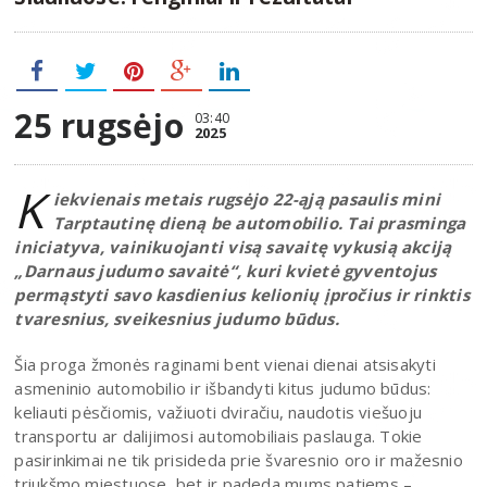
25 rugsėjo
03:40
2025
K
iekvienais metais rugsėjo 22-ąją pasaulis mini
Tarptautinę dieną be automobilio. Tai prasminga
iniciatyva, vainikuojanti visą savaitę vykusią akciją
„Darnaus judumo savaitė“, kuri kvietė gyventojus
permąstyti savo kasdienius kelionių įpročius ir rinktis
tvaresnius, sveikesnius judumo būdus.
Šia proga žmonės raginami bent vienai dienai atsisakyti
asmeninio automobilio ir išbandyti kitus judumo būdus:
keliauti pėsčiomis, važiuoti dviračiu, naudotis viešuoju
transportu ar dalijimosi automobiliais paslauga. Tokie
pasirinkimai ne tik prisideda prie švaresnio oro ir mažesnio
triukšmo miestuose, bet ir padeda mums patiems –