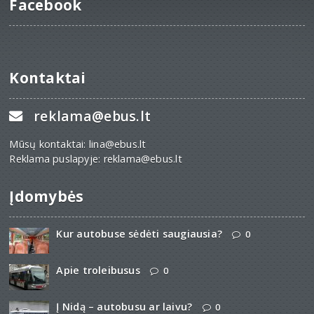
Facebook
Kontaktai
reklama@ebus.lt
Mūsų kontaktai: lina@ebus.lt
Reklama puslapyje: reklama@ebus.lt
Įdomybės
Kur autobuse sėdėti saugiausia?
0
Apie troleibusus
0
Į Nidą – autobusu ar laivu?
0