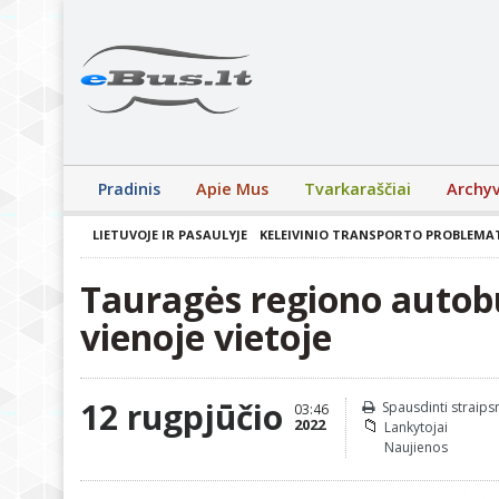
Pradinis
Apie Mus
Tvarkaraščiai
Archy
LIETUVOJE IR PASAULYJE
KELEIVINIO TRANSPORTO PROBLEMA
Tauragės regiono autob
vienoje vietoje
12 rugpjūčio
Spausdinti straips
03:46
2022
Lankytojai
Naujienos