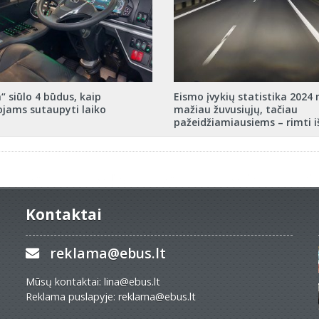
“ siūlo 4 būdus, kaip
Eismo įvykių statistika 2024 
ojams sutaupyti laiko
mažiau žuvusiųjų, tačiau
pažeidžiamiausiems – rimti i
Kontaktai
reklama@ebus.lt
Mūsų kontaktai: lina@ebus.lt
Reklama puslapyje: reklama@ebus.lt