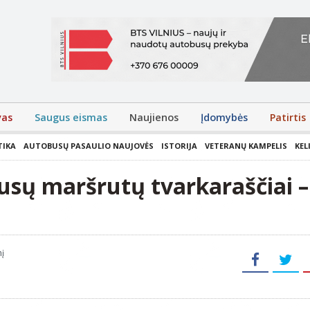
vas
Saugus eismas
Naujienos
Įdomybės
Patirtis
TIKA
AUTOBUSŲ PASAULIO NAUJOVĖS
ISTORIJA
VETERANŲ KAMPELIS
KEL
usų maršrutų tvarkaraščiai –
nį