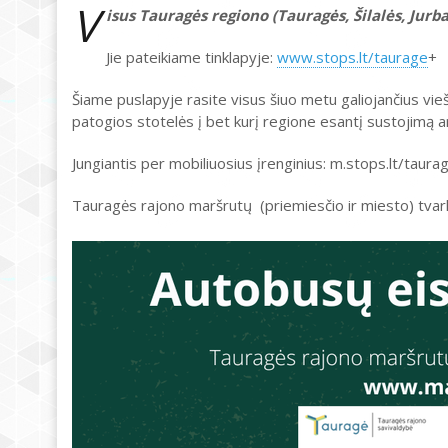
V
isus Tauragės regiono (Tauragės, Šilalės, Jurb
Jie pateikiame tinklapyje:
www.stops.lt/taurage
+
Šiame puslapyje rasite visus šiuo metu galiojančius vie
patogios stotelės į bet kurį regione esantį sustojimą ar
Jungiantis per mobiliuosius įrenginius: m.stops.lt/taura
Tauragės rajono maršrutų (priemiesčio ir miesto) tvark