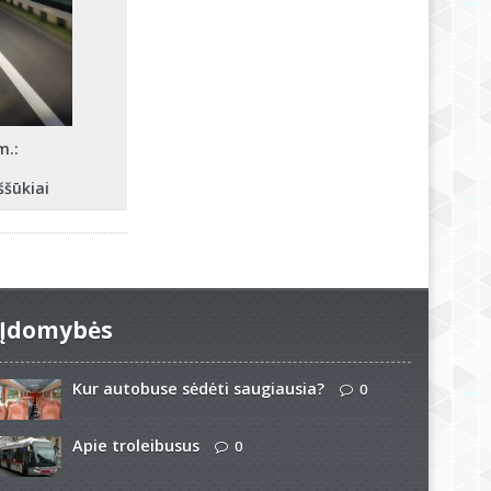
m.:
ššūkiai
Įdomybės
Kur autobuse sėdėti saugiausia?
0
Apie troleibusus
0