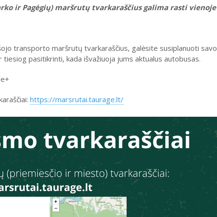
arko ir Pagėgių) maršrutų tvarkaraščius galima rasti vienoje
šojo transporto maršrutų tvarkaraščius, galėsite susiplanuoti savo
 tiesiog pasitikrinti, kada išvažiuoja jums aktualus autobusas.
ge+
araščiai:
https://marsrutai.taurage.lt/