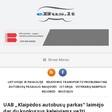
Show Menu
LIETUVOJE IR PASAULYJE
KELEIVINIO TRANSPORTO PROBLEMATIKA
AUTOBUSŲ PASAULIO NAUJOVĖS
ISTORIJA
VETERANŲ KAMPELIS
KELIONĖS
MUZIEJUS
UAB „Klaipėdos autobusų parkas“ laimėjo
dar du konkursus keleiviams vežti