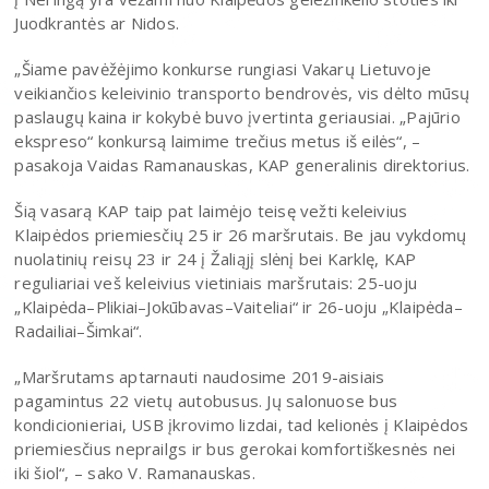
Juodkrantės ar Nidos.
„Šiame pavėžėjimo konkurse rungiasi Vakarų Lietuvoje
veikiančios keleivinio transporto bendrovės, vis dėlto mūsų
paslaugų kaina ir kokybė buvo įvertinta geriausiai. „Pajūrio
ekspreso“ konkursą laimime trečius metus iš eilės“, –
pasakoja Vaidas Ramanauskas, KAP generalinis direktorius.
Šią vasarą KAP taip pat laimėjo teisę vežti keleivius
Klaipėdos priemiesčių 25 ir 26 maršrutais. Be jau vykdomų
nuolatinių reisų 23 ir 24 į Žaliąjį slėnį bei Karklę, KAP
reguliariai veš keleivius vietiniais maršrutais: 25-uoju
„Klaipėda–Plikiai–Jokūbavas–Vaiteliai“ ir 26-uoju „Klaipėda–
Radailiai–Šimkai“.
„Maršrutams aptarnauti naudosime 2019-aisiais
pagamintus 22 vietų autobusus. Jų salonuose bus
kondicionieriai, USB įkrovimo lizdai, tad kelionės į Klaipėdos
priemiesčius neprailgs ir bus gerokai komfortiškesnės nei
iki šiol“, – sako V. Ramanauskas.