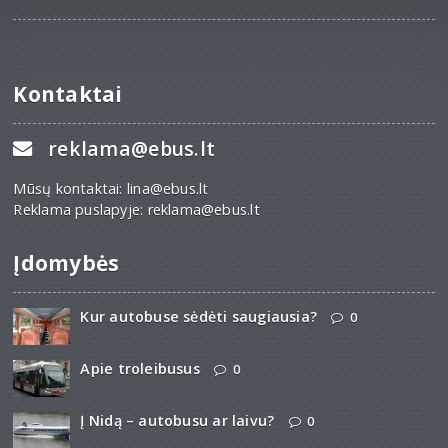
Kontaktai
reklama@ebus.lt
Mūsų kontaktai: lina@ebus.lt
Reklama puslapyje: reklama@ebus.lt
Įdomybės
Kur autobuse sėdėti saugiausia?
0
Apie troleibusus
0
Į Nidą – autobusu ar laivu?
0