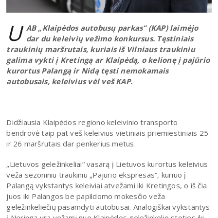
U
AB „Klaipėdos autobusų parkas“ (KAP) laimėjo
dar du keleivių vežimo konkursus. Tęstiniais
traukinių maršrutais, kuriais iš Vilniaus traukiniu
galima vykti į Kretingą ar Klaipėdą, o kelionę į pajūrio
kurortus Palangą ir Nidą tęsti nemokamais
autobusais, keleivius vėl veš KAP.
Didžiausia Klaipėdos regiono keleivinio transporto
bendrovė taip pat veš keleivius vietiniais priemiestiniais 25
ir 26 maršrutais dar penkerius metus.
„Lietuvos geležinkeliai“ vasarą į Lietuvos kurortus keleivius
veža sezoniniu traukiniu „Pajūrio ekspresas“, kuriuo į
Palangą vykstantys keleiviai atvežami iki Kretingos, o iš čia
juos iki Palangos be papildomo mokesčio veža
geležinkeliečių pasamdyti autobusai. Analogiškai vykstantys
į Neringą yra vežami nuo Klaipėdos geležinkelio stoties iki