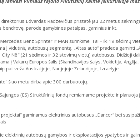
ą lankėsi Vilniaus rajono Pikutiškių kaime įsikūrusioje ma
 direktorius Edvardas Radzevičius pristatė jau 22 metus sėkmingai
bendrovę, parodė gamybines patalpas, gaminius ir kt.
sų Mercedes Benz Sprinter ir MAN surinkime. Tai – iki 19 sėdimų vie
ma į vidutinių autobusų segmentą, „Altas auto” pradeda gaminti „
 City N8″ (21 sėdimos ir 32 stovimų vietų) autobusus. Didžioji dal
į Vakarų Europos šalis (Skandinavijos šalys, Vokietija, Anglija, I
aip pat veža Australijoje, Naujojoje Zelandijoje, Izraelyje.
auto“ šiuo metu dirba apie 300 darbuotojų.
jungos (ES) Struktūrinių fondų remiamame projekte ir planuoja į
o projektai“ gaminamus elektrinius autobusus „Dancer” bei susipažin
ais
ie elektrinių autobusų gamybos ir eksploatacijos ypatybes ir galim