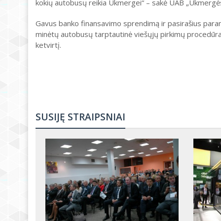
kokių autobusų reikia Ukmergei“ – sakė UAB „Ukmergė
Gavus banko finansavimo sprendimą ir pasirašius para
minėtų autobusų tarptautinė viešųjų pirkimų procedūra. 
ketvirtį.
SUSIJĘ STRAIPSNIAI