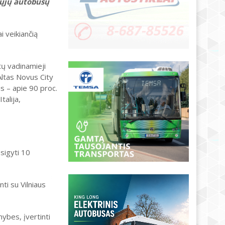
žųjų autobusų
 veikiančią
tų vadinamieji
Altas Novus City
is – apie 90 proc.
talija,
sigyti 10
ti su Vilniaus
ybes, įvertinti