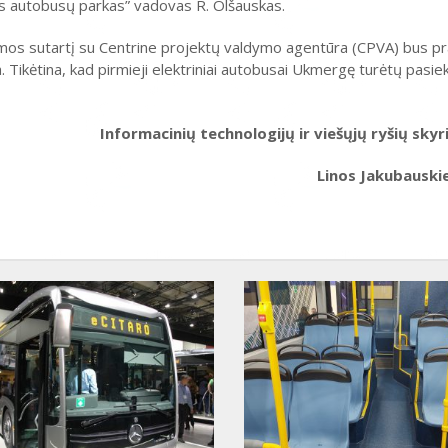
s autobusų parkas” vadovas R. Olšauskas.
mos sutartį su Centrine projektų valdymo agentūra (CPVA) bus pr
Tikėtina, kad pirmieji elektriniai autobusai Ukmergę turėtų pasie
Informacinių technologijų ir viešųjų ryšių skyr
Linos Jakubausk