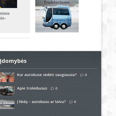
etinio
kis–
Įdomybės
Kur autobuse sėdėti saugiausia?
0
Apie troleibusus
0
Į Nidą – autobusu ar laivu?
0