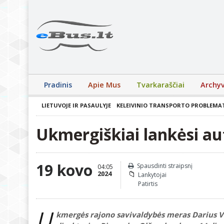
Pradinis
Apie Mus
Tvarkaraščiai
Archy
LIETUVOJE IR PASAULYJE
KELEIVINIO TRANSPORTO PROBLEMA
Ukmergiškiai lankėsi a
19 kovo
Spausdinti straipsnį
04:05
2024
Lankytojai
Patirtis
U
kmergės rajono savivaldybės meras Darius V