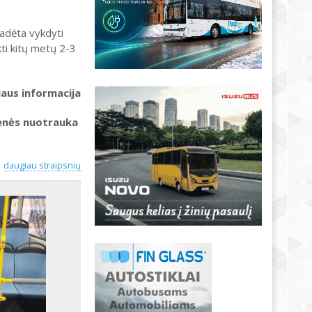
adėta vykdyti
kti kitų metų 2-3
iaus informacija
ienės nuotrauka
daugiau straipsnių