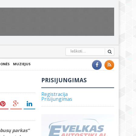
IONĖS
MUZIEJUS
PRISIJUNGIMAS
Registracija
Prisijungimas
obusų parkas“