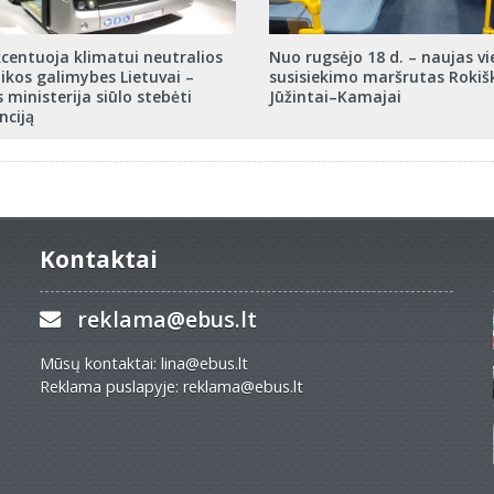
centuoja klimatui neutralios
Nuo rugsėjo 18 d. – naujas vi
kos galimybes Lietuvai –
susisiekimo maršrutas Rokiš
 ministerija siūlo stebėti
Jūžintai–Kamajai
nciją
Kontaktai
reklama@ebus.lt
Mūsų kontaktai: lina@ebus.lt
Reklama puslapyje: reklama@ebus.lt