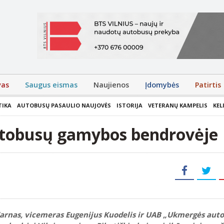
vas
Saugus eismas
Naujienos
Įdomybės
Patirtis
TIKA
AUTOBUSŲ PASAULIO NAUJOVĖS
ISTORIJA
VETERANŲ KAMPELIS
KEL
utobusų gamybos bendrovėje
arnas, vicemeras Eugenijus Kuodelis ir UAB „Ukmergės aut