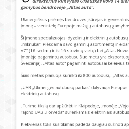
direktorius Rimvydas Olšauskas kovo 14 dien
gamybos bendrovėje „Altas auto”.
Ukmergiškius priėmęs bendrovės įkūrėjas ir generalinis
įmonę – vienintelę Europoje mažųjų autobusų gamybos 
Ši įmonė specializuojasi dyzelinių ir elektrinių autobu
„mikriukai”. Plėsdama savo gaminių asortimentą ir eida
V7″ (16 sėdimų ir iki 16 stovimų vietų) bei „Altas Novus
įmonėje pagamintų autobusų šiuo metu yra eksportuojama 
Šveicarija), „Altas auto“ pagaminti autobusai keleivius t
Šiais metais planuoja surinkti iki 800 autobusų. „Altas 
„UAB „Ukmergės autobusų parkas” dalyvauja Europos Są
elektrinių autobusų.
„Turime tikslą dar apžiūrėti ir Klaipėdoje, įmonėje „Vėj
rajono UAB „Forveda” surenkamais elektriniais autobus
Kiekvienas toks susitikimas padeda daugiau sužinoti ap