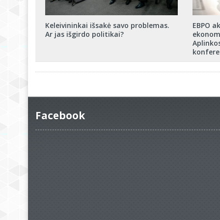
Keleivininkai išsakė savo problemas.
EBPO ak
Ar jas išgirdo politikai?
ekonomi
Aplinkos
konfere
Facebook