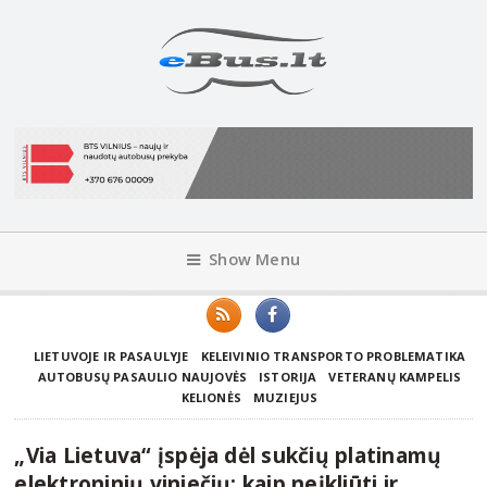
Show Menu
LIETUVOJE IR PASAULYJE
KELEIVINIO TRANSPORTO PROBLEMATIKA
AUTOBUSŲ PASAULIO NAUJOVĖS
ISTORIJA
VETERANŲ KAMPELIS
KELIONĖS
MUZIEJUS
„Via Lietuva“ įspėja dėl sukčių platinamų
elektroninių vinječių: kaip neįkliūti ir