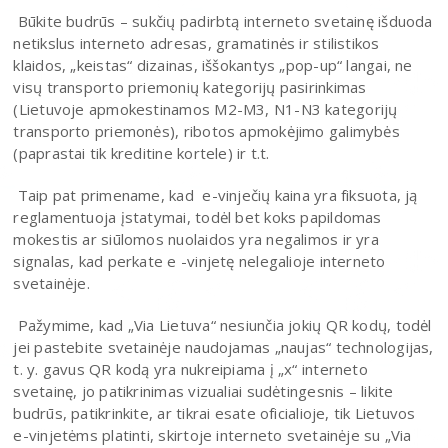
Būkite budrūs – sukčių padirbtą interneto svetainę išduoda
netikslus interneto adresas, gramatinės ir stilistikos
klaidos, „keistas“ dizainas, iššokantys „pop-up“ langai, ne
visų transporto priemonių kategorijų pasirinkimas
(Lietuvoje apmokestinamos M2-M3, N1-N3 kategorijų
transporto priemonės), ribotos apmokėjimo galimybės
(paprastai tik kreditine kortele) ir t.t.
Taip pat primename, kad e-vinječių kaina yra fiksuota, ją
reglamentuoja įstatymai, todėl bet koks papildomas
mokestis ar siūlomos nuolaidos yra negalimos ir yra
signalas, kad perkate e -vinjetę nelegalioje interneto
svetainėje.
Pažymime, kad „Via Lietuva“ nesiunčia jokių QR kodų, todėl
jei pastebite svetainėje naudojamas „naujas“ technologijas,
t. y. gavus QR kodą yra nukreipiama į „x“ interneto
svetainę, jo patikrinimas vizualiai sudėtingesnis – likite
budrūs, patikrinkite, ar tikrai esate oficialioje, tik Lietuvos
e-vinjetėms platinti, skirtoje interneto svetainėje su „Via