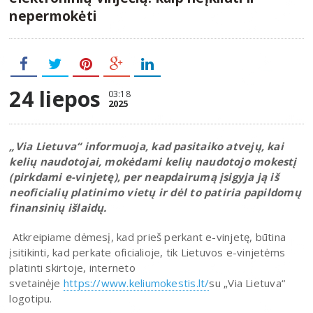
nepermokėti
24 liepos
03:18
2025
„Via Lietuva“ informuoja, kad pasitaiko atvejų, kai
kelių naudotojai, mokėdami kelių naudotojo mokestį
(pirkdami e-vinjetę), per neapdairumą įsigyja ją iš
neoficialių platinimo vietų ir dėl to patiria papildomų
finansinių išlaidų.
Atkreipiame dėmesį, kad prieš perkant e-vinjetę, būtina
įsitikinti, kad perkate oficialioje, tik Lietuvos e-vinjetėms
platinti skirtoje, interneto
svetainėje
https://www.keliumokestis.lt/
su „Via Lietuva“
logotipu.