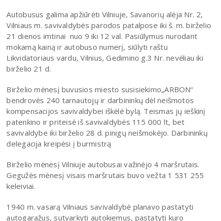
Autobusus galima apžiūrėti Vilniuje, Savanorių alėja Nr. 2,
Vilniaus m. savivaldybės parodos patalpose iki š. m. birželio
21 dienos imtinai nuo 9 iki 12 val. Pasiūlymus nurodant
mokamą kainą ir autobuso numerį, siūlyti raštu
Likvidatoriaus vardu, Vilnius, Gedimino g.3 Nr. nevėliau iki
birželio 21 d.
Birželio mėnesį buvusios miesto susisiekimo„ARBON“
bendrovės 240 tarnautojų ir darbininkų dėl neišmotos
kompensacijos savivaldybei iškėlė bylą. Teismas jų ieškinį
patenkino ir priteisė iš savivaldybės 115 000 lt, bet
savivaldybe iki birželio 28 d. pinigų neišmokėjo. Darbininkų
delegacija kreipėsi į burmistrą
Birželio mėnesį Vilniuje autobusai važinėjo 4 maršrutais.
Gegužės mėnesį visais maršrutais buvo vežta 1 531 255
keleiviai.
1940 m. vasarą Vilniaus savivaldybė planavo pastatyti
autogaražus, sutvarkyti autokiemus, pastatyti kuro