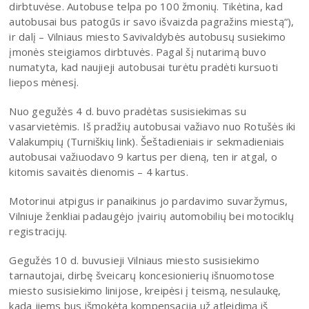
dirbtuvėse. Autobuse telpa po 100 žmonių. Tikėtina, kad
autobusai bus patogūs ir savo išvaizda pagražins miestą“),
ir dalį – Vilniaus miesto Savivaldybės autobusų susiekimo
įmonės steigiamos dirbtuvės. Pagal šį nutarimą buvo
numatyta, kad naujieji autobusai turėtu pradėti kursuoti
liepos mėnesį.
Nuo gegužės 4 d. buvo pradėtas susisiekimas su
vasarvietėmis. Iš pradžių autobusai važiavo nuo Rotušės iki
Valakumpių (Turniškių link). Šeštadieniais ir sekmadieniais
autobusai važiuodavo 9 kartus per dieną, ten ir atgal, o
kitomis savaitės dienomis – 4 kartus.
Motorinui atpigus ir panaikinus jo pardavimo suvaržymus,
Vilniuje ženkliai padaugėjo įvairių automobilių bei motociklų
registracijų.
Gegužės 10 d. buvusieji Vilniaus miesto susisiekimo
tarnautojai, dirbę šveicarų koncesionierių išnuomotose
miesto susisiekimo linijose, kreipėsi į teismą, nesulaukę,
kada jiems bus išmokėta kompensacija už atleidimą iš