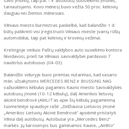
savo įmonių, taip pat – ir autobusų susisiekimo įmonės,
tarnautojams. Kovo mėnesį buvo vežta 50 proc. keleivių
daugiau nei žiemos mėnesiais.
Vilniaus miesto burmistras paskelbė, kad balandžio 1 d.
būtų patikrinti visi įregistruoti Vilniaus mieste įvairių rūšių
automobiliai, taip pat keleivių ir krovinių vežimai.
Kretingoje veikusi Paštų valdybos auto susiekimo kontora
likvidavosi, prieš tai Vilniaus savivaldybei pardavusi 7
naudotus autobusus (04-03).
Balandžio viduryje buvo priimtas nutarimas, kad vasario
mėn. užsakytoms MERCEDES BENZ ir BIUSSING NAG
važiuoklėms kėbulus pagamins Kauno miesto Savivaldybės
autobusų įmonė (10-12 kėbulų), dalį Amerikos lietuvių
akcinė bendrovė (AMLIT‘as apie šių kėbulų pagaminimą
tuometinėje spaudoje rašė: „Didžiausia Lietuvos įmonė
„Amerikos Lietuvių Akcinė Bendrovė“ apsiėmė pristatyti
Vilniui dalį autobusų. Autobusai yra „Mercedes Benz“
markės. Jų karoserijos bus gaminamos Kaune, „Amlito“