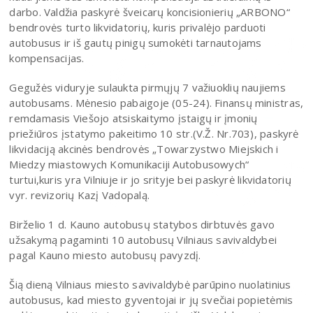
darbo. Valdžia paskyrė šveicarų koncisionierių „ARBONO“
bendrovės turto likvidatorių, kuris privalėjo parduoti
autobusus ir iš gautų pinigų sumokėti tarnautojams
kompensacijas.
Gegužės viduryje sulaukta pirmųjų 7 važiuoklių naujiems
autobusams. Mėnesio pabaigoje (05-24). Finansų ministras,
remdamasis Viešojo atsiskaitymo įstaigų ir įmonių
priežiūros įstatymo pakeitimo 10 str.(V.Ž. Nr.703), paskyrė
likvidaciją akcinės bendrovės „Towarzystwo Miejskich i
Miedzy miastowych Komunikaciji Autobusowych“
turtui,kuris yra Vilniuje ir jo srityje bei paskyrė likvidatorių
vyr. revizorių Kazį Vadopalą.
Birželio 1 d. Kauno autobusų statybos dirbtuvės gavo
užsakymą pagaminti 10 autobusų Vilniaus savivaldybei
pagal Kauno miesto autobusų pavyzdį.
Šią dieną Vilniaus miesto savivaldybė parūpino nuolatinius
autobusus, kad miesto gyventojai ir jų svečiai popietėmis