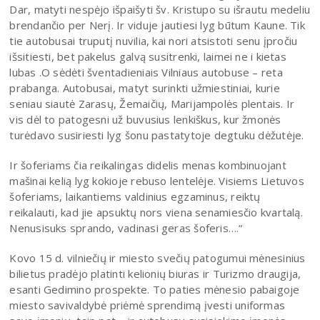
Dar, matyti nespėjo išpaišyti šv. Kristupo su išrautu medeliu
brendančio per Nerį. Ir viduje jautiesi lyg būtum Kaune. Tik
tie autobusai truputį nuvilia, kai nori atsistoti senu įpročiu
išsitiesti, bet pakelus galvą susitrenki, laimei ne i kietas
lubas .O sėdėti šventadieniais Vilniaus autobuse – reta
prabanga. Autobusai, matyt surinkti užmiestiniai, kurie
seniau siautė Zarasų, Žemaičių, Marijampolės plentais. Ir
vis dėl to patogesni už buvusius lenkiškus, kur žmonės
turėdavo susiriesti lyg šonu pastatytoje degtuku dėžutėje.
Ir šoferiams čia reikalingas didelis menas kombinuojant
mašinai kelią lyg kokioje rebuso lentelėje. Visiems Lietuvos
šoferiams, laikantiems valdinius egzaminus, reiktų
reikalauti, kad jie apsuktų nors viena senamiesčio kvartalą.
Nenusisuks sprando, vadinasi geras šoferis….“
Kovo 15 d. vilniečių ir miesto svečių patogumui mėnesinius
bilietus pradėjo platinti kelionių biuras ir Turizmo draugija,
esanti Gedimino prospekte. To paties mėnesio pabaigoje
miesto savivaldybė priėmė sprendimą įvesti uniformas