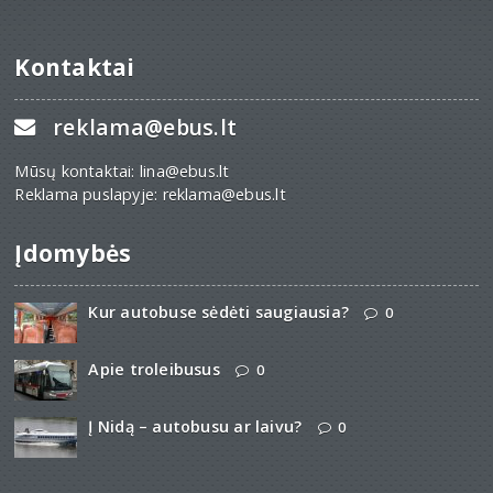
Kontaktai
reklama@ebus.lt
Mūsų kontaktai: lina@ebus.lt
Reklama puslapyje: reklama@ebus.lt
Įdomybės
Kur autobuse sėdėti saugiausia?
0
Apie troleibusus
0
Į Nidą – autobusu ar laivu?
0