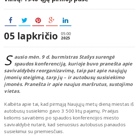
05 lapkričio
05:00
2025
S
ausio mėn. 9 d. burmistras Stašys surengė
spaudos konferenciją, kurioje buvo pranešta apie
savivaldybės reorganizavimą, taip pat apie naujųjų
įmonių steigimą, tarp jų – ir autobusų susisiekimo
įmonės. Pranešta ir apie naujus maršrutus, sustojimo
vietas.
Kalbėta apie tai, kad pirmąją Naujųjų metų dieną miestas iš
autobusų susiekimo gavo 3 500 litų pajamų. Praėjus
kelioms savaitėms po spaudos konferencijos miesto
savivaldybė nutarė, kad senuosius autobusus panaudos
susiekimui su priemiesčiais.