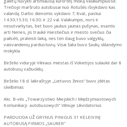
galėtų nuvykti artimiausią kurortinį mišką Valakumpiuose.
Trečiojo maršruto autobusai nuo Rotušės išvykdavo kas
valandą. Darbo dienomis vykdavo 7; 8val., paskui:
14.30;15.30; 16.30; ir 22 val. Valakumpis, nors ir
nesutvarkytas, bet buvo jaukus jaunas pušynas, esantis
arti Neries, jis traukė miestiečius ir miesto svečius čia
pailsėti, praleisti laiką, nes ten daug buvo valgyklų,
vaisvandenių parduotuvių. Visai šalia buvo šaulių sklandymo
mokykla.
Birželio viduryje Vilniaus miestas iš Vokietijos sulaukė dar 8
autobusų važiuoklių.
Birželio 18 d. laikraštyje „Lietuvos žinios“ buvo įdėtas
skelbimas:
Akc. B-vės „Towarzystwo Miejskich i Międzymiastowych
Komunikacji autobusowych“ Vilniuje Likvidatorius
PARDUODA UŽ GRYNUS PINIGUS 31 KELEIVINĮ
AUTOBUSĄ FIRMOS „SAURER“