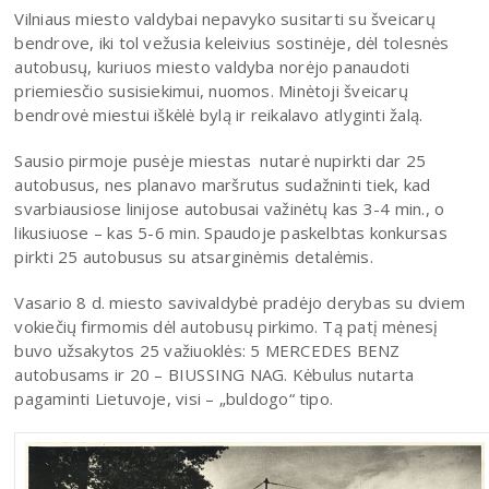
Vilniaus miesto valdybai nepavyko susitarti su šveicarų
bendrove, iki tol vežusia keleivius sostinėje, dėl tolesnės
autobusų, kuriuos miesto valdyba norėjo panaudoti
priemiesčio susisiekimui, nuomos. Minėtoji šveicarų
bendrovė miestui iškėlė bylą ir reikalavo atlyginti žalą.
Sausio pirmoje pusėje miestas nutarė nupirkti dar 25
autobusus, nes planavo maršrutus sudažninti tiek, kad
svarbiausiose linijose autobusai važinėtų kas 3-4 min., o
likusiuose – kas 5-6 min. Spaudoje paskelbtas konkursas
pirkti 25 autobusus su atsarginėmis detalėmis.
Vasario 8 d. miesto savivaldybė pradėjo derybas su dviem
vokiečių firmomis dėl autobusų pirkimo. Tą patį mėnesį
buvo užsakytos 25 važiuoklės: 5 MERCEDES BENZ
autobusams ir 20 – BIUSSING NAG. Kėbulus nutarta
pagaminti Lietuvoje, visi – „buldogo“ tipo.