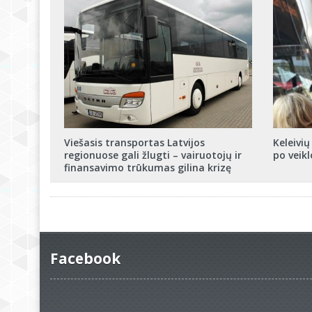
Viešasis transportas Latvijos
Keleivių
regionuose gali žlugti – vairuotojų ir
po veik
finansavimo trūkumas gilina krizę
Facebook