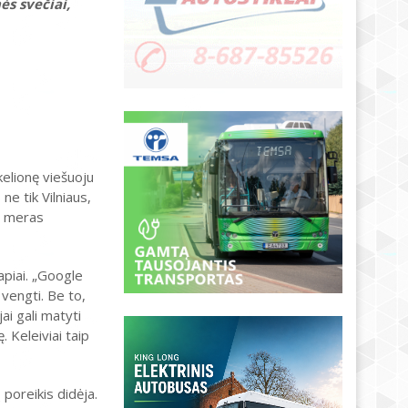
ės svečiai,
kelionę viešuoju
ne tik Vilniaus,
to meras
piai. „Google
 vengti. Be to,
ai gali matyti
 Keleiviai taip
poreikis didėja.