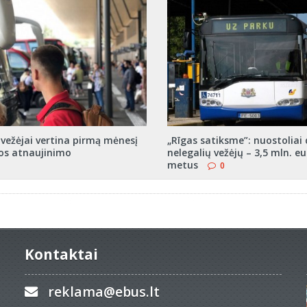
 vežėjai vertina pirmą mėnesį
„Rīgas satiksme”: nuostoliai 
los atnaujinimo
nelegalių vežėjų – 3,5 mln. e
metus
0
Kontaktai
reklama@ebus.lt