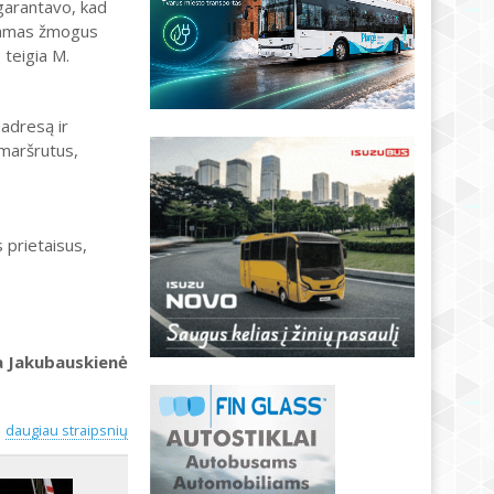
 garantavo, kad
odamas žmogus
 teigia M.
 adresą ir
 maršrutus,
 prietaisus,
a Jakubauskienė
daugiau straipsnių