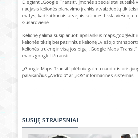
Diegiant „Google Transit”, įmonės specialistai suteikė vi
naujasis kelionės planavimo įrankis atvaizduotų tik te
matys, kad kai kuriais atvejais kelionės tikslą viešuoju 
Gusarovienė.
Kelionę galima susiplanuoti apsilankius maps.google.lt 
kelionės tikslą bei pasirinkus kelionę „Viešojo transpo
kelionės trukmę ir visą jos eigą. „Google Maps Transit“ p
maps.google.lt/transit.
„Google Maps Transit“ plėtiniu galima naudotis prisijung
palaikančius „Android“ ar „iOS“ informacines sistemas.
SUSIJĘ STRAIPSNIAI