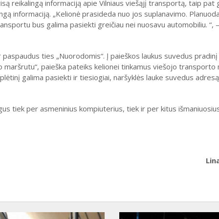
są reikalingą informaciją apie Vilniaus viešąjį transportą, taip pat
isingą informaciją. „Kelionė prasideda nuo jos suplanavimo. Planu
transportu bus galima pasiekti greičiau nei nuosavu automobiliu. “, –
ir paspaudus ties „Nuorodomis“. Į paieškos laukus suvedus pradinį
rto maršrutu“, paieška pateiks kelionei tinkamus viešojo transporto
lėtinį galima pasiekti ir tiesiogiai, naršyklės lauke suvedus adresą
us tiek per asmeninius kompiuterius, tiek ir per kitus išmaniuosius
Lin