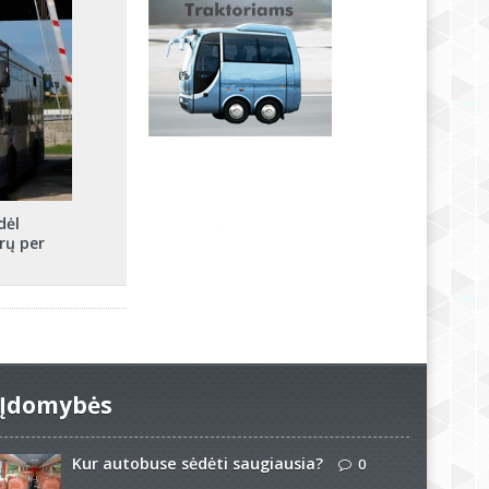
dėl
urų per
Įdomybės
Kur autobuse sėdėti saugiausia?
0