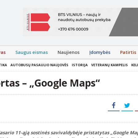
vas
Saugus eismas
Naujienos
Įdomybės
Patirtis
TIKA
AUTOBUSŲ PASAULIO NAUJOVĖS
ISTORIJA
VETERANŲ KAMPELIS
KEL
ortas – „Google Maps“
asario 11-ąją sostinės savivaldybėje pristatytas „Google Ma