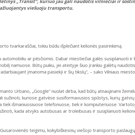
lėtinys „Transit“, kuriuo jau gali naudotis vilniečiai ir sostin
ažiuojantys viešuoju transportu.
rto tvarkaraščiai, tokiu būdu išplečiant kelionės pasirinkimą.
 automobiliu ar pėsčiomis. Dabar miestiečiai galės susiplanuoti ir 
obilį namuose. Būtų puiku, jei ateityje šiuo įrankiu galėtų naudotis 
adarbiaujant įmanoma pasiekįi ir šių tikslų“, – sako Vilniaus mies
manto Urbano, „Google” nuolat dirba, kad būtų atnaujinami žemėla
gali sužinoti, kuriose gatvėse susiformavusios spūstys, kurių gatvių
ia tiek išmaniuosiuose telefonuose, tiek ir kompiuteriuose. Vartotoj
žinoti, kada atvyks autobusas ar troleibusas ir susiplanuoti kelionę.
s Gusarovienės teigimu, kokybiškesnių viešojo transporto paslaugų 