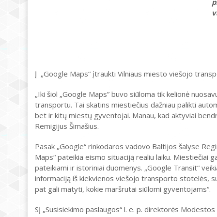
p
v
Į „Google Maps“ įtraukti Vilniaus miesto viešojo transpo
„Iki šiol „Google Maps” buvo siūloma tik kelionė nuosavu
transportu. Tai skatins miestiečius dažniau palikti autom
bet ir kitų miestų gyventojai. Manau, kad aktyviai bendr
Remigijus Šimašius.
Pasak „Google“ rinkodaros vadovo Baltijos šalyse Regi
Maps“ pateikia eismo situaciją realiu laiku. Miestiečiai 
pateikiami ir istoriniai duomenys. „Google Transit“ veik
informaciją iš kiekvienos viešojo transporto stotelės, su
pat gali matyti, kokie maršrutai siūlomi gyventojams“.
SĮ „Susisiekimo paslaugos“ l. e. p. direktorės Modesto