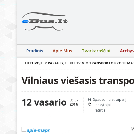
Pradinis
Apie Mus
Tvarkaraščiai
Archy
LIETUVOJE IR PASAULYJE
KELEIVINIO TRANSPORTO PROBLEMA
Vilniaus viešasis transp
12 vasario
Spausdinti straipsnį
05:37
2016
Lankytojai
Patirtis
V