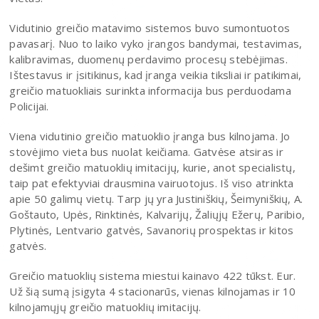
Vidutinio greičio matavimo sistemos buvo sumontuotos
pavasarį. Nuo to laiko vyko įrangos bandymai, testavimas,
kalibravimas, duomenų perdavimo procesų stebėjimas.
Ištestavus ir įsitikinus, kad įranga veikia tiksliai ir patikimai,
greičio matuokliais surinkta informacija bus perduodama
Policijai.
Viena vidutinio greičio matuoklio įranga bus kilnojama. Jo
stovėjimo vieta bus nuolat keičiama. Gatvėse atsiras ir
dešimt greičio matuoklių imitacijų, kurie, anot specialistų,
taip pat efektyviai drausmina vairuotojus. Iš viso atrinkta
apie 50 galimų vietų. Tarp jų yra Justiniškių, Šeimyniškių, A.
Goštauto, Upės, Rinktinės, Kalvarijų, Žaliųjų Ežerų, Paribio,
Plytinės, Lentvario gatvės, Savanorių prospektas ir kitos
gatvės.
Greičio matuoklių sistema miestui kainavo 422 tūkst. Eur.
Už šią sumą įsigyta 4 stacionarūs, vienas kilnojamas ir 10
kilnojamųjų greičio matuoklių imitacijų.