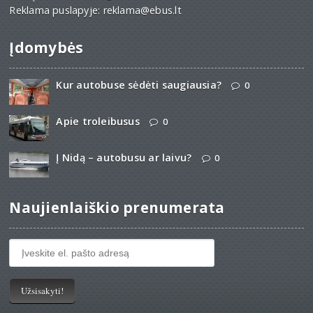
Reklama puslapyje: reklama@ebus.lt
Įdomybės
Kur autobuse sėdėti saugiausia?
0
Apie troleibusus
0
Į Nidą – autobusu ar laivu?
0
Naujienlaiškio prenumerata