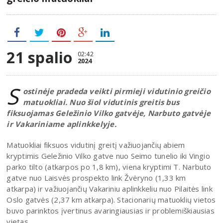
21 spalio
02:42
2024
S
ostinėje pradeda veikti pirmieji vidutinio greičio
matuokliai. Nuo šiol vidutinis greitis bus
fiksuojamas Geležinio Vilko gatvėje, Narbuto gatvėje
ir Vakariniame aplinkkelyje.
Matuokliai fiksuos vidutinį greitį važiuojančių abiem
kryptimis Geležinio Vilko gatve nuo Seimo tunelio iki Vingio
parko tilto (atkarpos po 1,8 km), viena kryptimi T. Narbuto
gatve nuo Laisvės prospekto link Žvėryno (1,33 km
atkarpa) ir važiuojančių Vakariniu aplinkkeliu nuo Pilaitės link
Oslo gatvės (2,37 km atkarpa). Stacionarių matuoklių vietos
buvo parinktos įvertinus avaringiausias ir problemiškiausias
vietas.