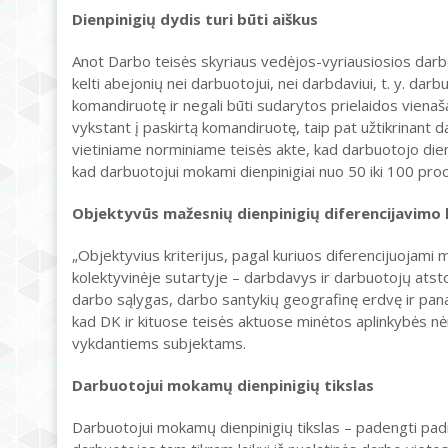
Dienpinigių dydis turi būti aiškus
Anot Darbo teisės skyriaus vedėjos-vyriausiosios darbo 
kelti abejonių nei darbuotojui, nei darbdaviui, t. y. darb
komandiruotę ir negali būti sudarytos prielaidos viena
vykstant į paskirtą komandiruotę, taip pat užtikrinant d
vietiniame norminiame teisės akte, kad darbuotojo dien
kad darbuotojui mokami dienpinigiai nuo 50 iki 100 pro
Objektyvūs mažesnių dienpinigių diferencijavimo k
„Objektyvius kriterijus, pagal kuriuos diferencijuojami
kolektyvinėje sutartyje – darbdavys ir darbuotojų atst
darbo sąlygas, darbo santykių geografinę erdvę ir panaši
kad DK ir kituose teisės aktuose minėtos aplinkybės n
vykdantiems subjektams.
Darbuotojui mokamų dienpinigių tikslas
Darbuotojui mokamų dienpinigių tikslas – padengti padid