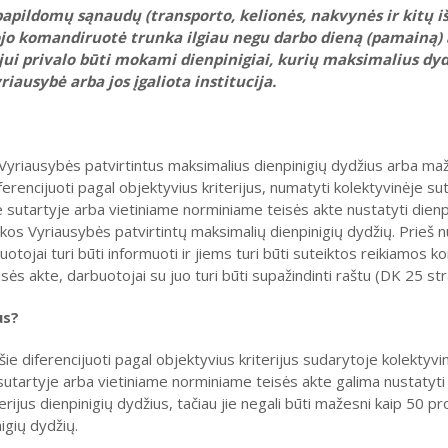
pildomų sąnaudų (transporto, kelionės, nakvynės ir kitų iš
ojo komandiruotė trunka ilgiau negu darbo dieną (pamainą)
i privalo būti mokami dienpinigiai, kurių maksimalius dydž
ausybė arba jos įgaliota institucija.
 Vyriausybės patvirtintus maksimalius dienpinigių dydžius arba ma
erencijuoti pagal objektyvius kriterijus, numatyti kolektyvinėje suta
 sutartyje arba vietiniame norminiame teisės akte nustatyti dienpi
kos Vyriausybės patvirtintų maksimalių dienpinigių dydžių. Prieš 
ojai turi būti informuoti ir jiems turi būti suteiktos reikiamos kon
ės akte, darbuotojai su juo turi būti supažindinti raštu (DK 25 stra
us?
ie diferencijuoti pagal objektyvius kriterijus sudarytoje kolektyvi
sutartyje arba vietiniame norminiame teisės akte galima nustatyt
erijus dienpinigių dydžius, tačiau jie negali būti mažesni kaip 50 p
igių dydžių.