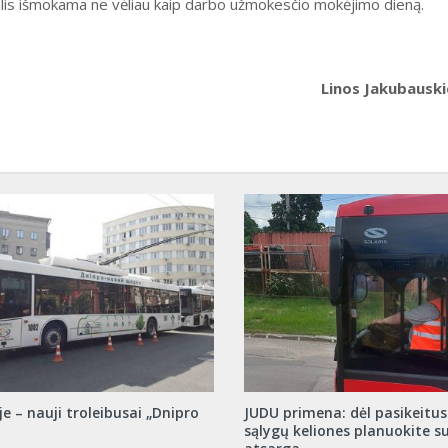
 dalis išmokama ne vėliau kaip darbo užmokesčio mokėjimo dieną.
Linos Jakubausk
e – nauji troleibusai „Dnipro
JUDU primena: dėl pasikeitus
sąlygų keliones planuokite su