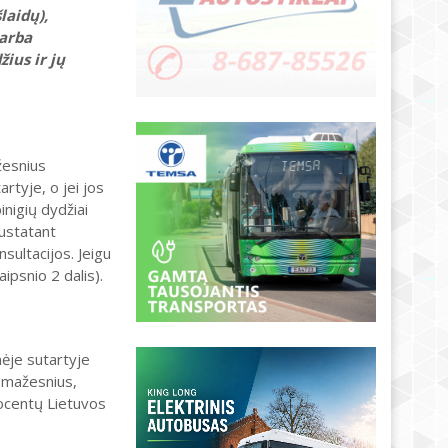
laidų),
 arba
ius ir jų
žesnius
rtyje, o jei jos
nigių dydžiai
nustatant
sultacijos. Jeigu
ipsnio 2 dalis).
nėje sutartyje
i mažesnius,
rocentų Lietuvos