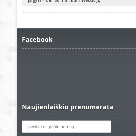
įsigyti – dar 36 mln. Eur investicijų
Facebook
Naujienlaiškio prenumerata