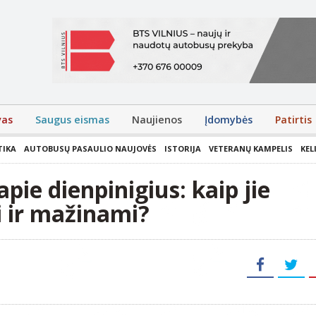
vas
Saugus eismas
Naujienos
Įdomybės
Patirtis
TIKA
AUTOBUSŲ PASAULIO NAUJOVĖS
ISTORIJA
VETERANŲ KAMPELIS
KEL
apie dienpinigius: kaip jie
 ir mažinami?