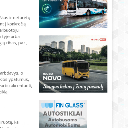
škus ir neturėtų
nt į konkrečią
arbuotojui
artyje arba
ų ribas, pvz.,
darbdavys, o
iklos ypatumus,
varbu akcentuoti,
iklą
ruotę, kai