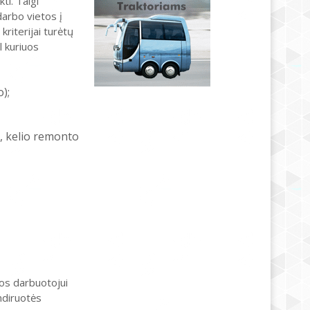
ti. Taigi
darbo vietos į
kriterijai turėtų
l kuriuos
);
, kelio remonto
ios darbuotojui
ndiruotės