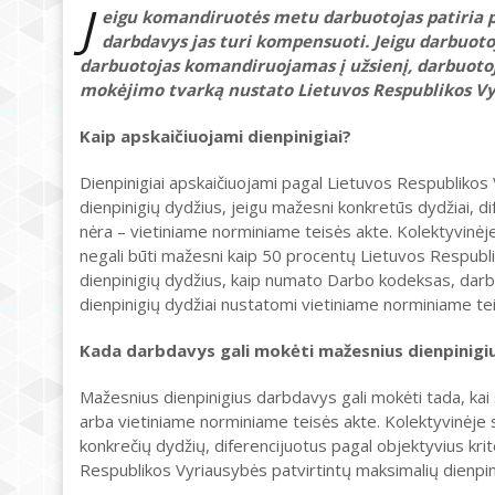
J
eigu komandiruotės metu darbuotojas patiria pa
darbdavys jas turi kompensuoti. Jeigu darbuot
darbuotojas komandiruojamas į užsienį, darbuotoju
mokėjimo tvarką nustato Lietuvos Respublikos Vyri
Kaip apskaičiuojami dienpinigiai?
Dienpinigiai apskaičiuojami pagal Lietuvos Respublikos
dienpinigių dydžius, jeigu mažesni konkretūs dydžiai, dif
nėra – vietiniame norminiame teisės akte. Kolektyvinėje
negali būti mažesni kaip 50 procentų Lietuvos Respubli
dienpinigių dydžius, kaip numato Darbo kodeksas, darbuot
dienpinigių dydžiai nustatomi vietiniame norminiame teis
Kada darbdavys gali mokėti mažesnius dienpinigi
Mažesnius dienpinigius darbdavys gali mokėti tada, kai š
arba vietiniame norminiame teisės akte. Kolektyvinėje 
konkrečių dydžių, diferencijuotus pagal objektyvius krit
Respublikos Vyriausybės patvirtintų maksimalių dienpin