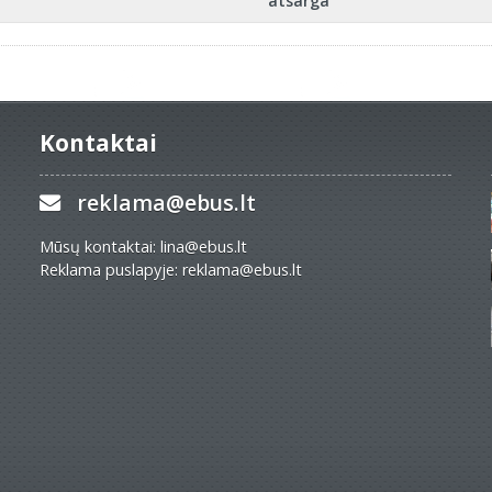
atsarga
Kontaktai
reklama@ebus.lt
Mūsų kontaktai: lina@ebus.lt
Reklama puslapyje: reklama@ebus.lt