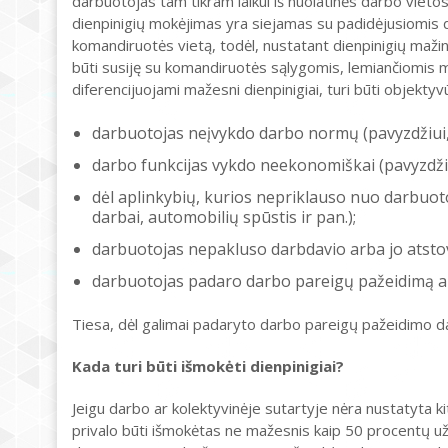
darbuotojas tam tikram laikui iš nuolatinės darbo vieto
dienpinigių mokėjimas yra siejamas su padidėjusiomis da
komandiruotės vietą, todėl, nustatant dienpinigių mažinimo
būti susiję su komandiruotės sąlygomis, lemiančiomis m
diferencijuojami mažesni dienpinigiai, turi būti objektyvū
darbuotojas neįvykdo darbo normų (pavyzdžiui,
darbo funkcijas vykdo neekonomiškai (pavyzdži
dėl aplinkybių, kurios nepriklauso nuo darbuot
darbai, automobilių spūstis ir pan.);
darbuotojas nepakluso darbdavio arba jo atsto
darbuotojas padaro darbo pareigų pažeidimą arb
Tiesa, dėl galimai padaryto darbo pareigų pažeidimo darb
Kada turi būti išmokėti dienpinigiai?
Jeigu darbo ar kolektyvinėje sutartyje nėra nustatyta k
privalo būti išmokėtas ne mažesnis kaip 50 procentų už