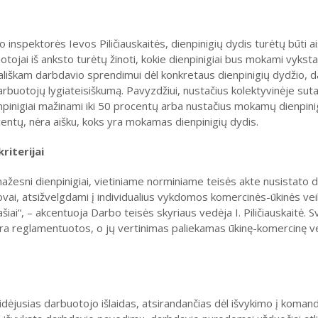
inspektorės Ievos Piličiauskaitės, dienpinigių dydis turėtų būti ai
uotojai iš anksto turėtų žinoti, kokie dienpinigiai bus mokami vyksta
šališkam darbdavio sprendimui dėl konkretaus dienpinigių dydžio, d
arbuotojų lygiateisiškumą. Pavyzdžiui, nustačius kolektyvinėje sut
pinigiai mažinami iki 50 procentų arba nustačius mokamų dienpinigi
centų, nėra aišku, koks yra mokamas dienpinigių dydis.
riterijai
 mažesni dienpinigiai, vietiniame norminiame teisės akte nusistato 
ovai, atsižvelgdami į individualius vykdomos komercinės-ūkinės ve
ai“, – akcentuoja Darbo teisės skyriaus vedėja I. Piličiauskaitė. S
ėra reglamentuotos, o jų vertinimas paliekamas ūkinę-komercinę ve
ėjusias darbuotojo išlaidas, atsirandančias dėl išvykimo į komandi