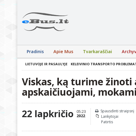
Pradinis
Apie Mus
Tvarkaraščiai
Archy
LIETUVOJE IR PASAULYJE
KELEIVINIO TRANSPORTO PROBLEMA
Viskas, ką turime žinoti 
apskaičiuojami, mokami
22 lapkričio
Spausdinti straipsnį
05:23
2022
Lankytojai
Patirtis