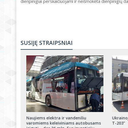
dienpinigiai perskaičiuojami ir neišmokėta dienpinigių
SUSIJĘ STRAIPSNIAI
Naujiems elektra ir vandeniliu
Ukrainoj
varomiems keleiviniams autobusams
Т-203”