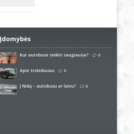
Įdomybės
Kur autobuse sėdėti saugiausia?
0
Apie troleibusus
0
Į Nidą – autobusu ar laivu?
0