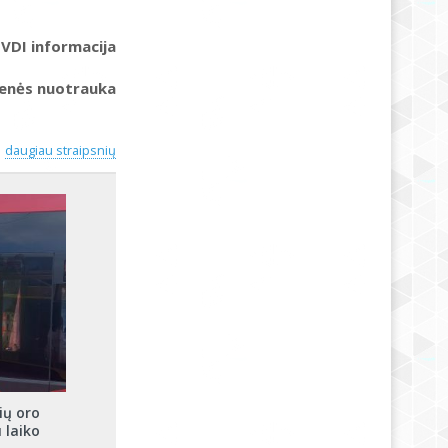
VDI informacija
ienės nuotrauka
daugiau straipsnių
ių oro
 laiko